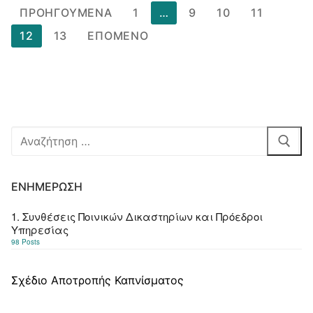
Σελιδοποίηση
ΠΡΟΗΓΟΎΜΕΝΑ
1
…
9
10
11
άρθρων
12
13
ΕΠΌΜΕΝΟ
Αναζήτηση
για:
ΕΝΗΜΈΡΩΣΗ
1. Συνθέσεις Ποινικών Δικαστηρίων και Πρόεδροι
Υπηρεσίας
98 Posts
Σχέδιο Αποτροπής Καπνίσματος