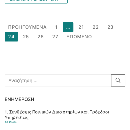
Σελιδοποίηση
ΠΡΟΗΓΟΎΜΕΝΑ
1
…
21
22
23
άρθρων
24
25
26
27
ΕΠΌΜΕΝΟ
Αναζήτηση
για:
ΕΝΗΜΈΡΩΣΗ
1. Συνθέσεις Ποινικών Δικαστηρίων και Πρόεδροι
Υπηρεσίας
98 Posts