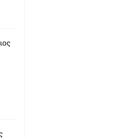
ιος
ς