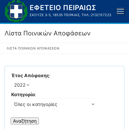
Μετάβαση
ΕΦΕΤΕΙΟ ΠΕΙΡΑΙΩΣ
στο
ΣΚΟΥΖΈ 3-5, 18535 ΠΕΙΡΑΙΆΣ, ΤΗΛ.:2132157223
περιεχόμενο
Λίστα Ποινικών Αποφάσεων
ΛΊΣΤΑ ΠΟΙΝΙΚΏΝ ΑΠΟΦΆΣΕΩΝ
Έτος Απόφασης
:
Κατηγορία
: