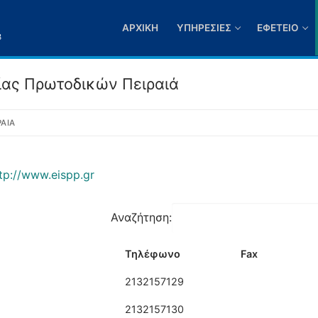
ΑΡΧΙΚΉ
ΥΠΗΡΕΣΊΕΣ
ΕΦΕΤΕΊΟ
3
ίας Πρωτοδικών Πειραιά
ΑΙΆ
tp://www.eispp.gr
Αναζήτηση:
Τηλέφωνο
Fax
2132157129
2132157130