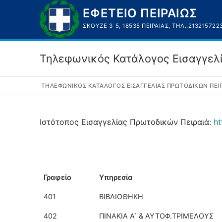
Μετάβαση
ΕΦΕΤΕΙΟ ΠΕΙΡΑΙΩΣ
στο
ΣΚΟΥΖΈ 3-5, 18535 ΠΕΙΡΑΙΆΣ, ΤΗΛ.:213215722
περιεχόμενο
Τηλεφωνικός Κατάλογος Εισαγγελ
ΤΗΛΕΦΩΝΙΚΌΣ ΚΑΤΆΛΟΓΟΣ ΕΙΣΑΓΓΕΛΊΑΣ ΠΡΩΤΟΔΙΚΏΝ ΠΕΙΡ
Ιστότοπος Εισαγγελίας Πρωτοδικών Πειραιά:
ht
Γραφείο
Υπηρεσία
401
ΒΙΒΛΙΟΘΗΚΗ
402
ΠΙΝΑΚΙΑ Α΄ & ΑΥΤΟΦ.ΤΡΙΜΕΛΟΥΣ