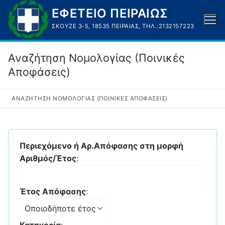
Μετάβαση
ΕΦΕΤΕΙΟ ΠΕΙΡΑΙΩΣ
στο
ΣΚΟΥΖΈ 3-5, 18535 ΠΕΙΡΑΙΆΣ, ΤΗΛ.:2132157223
περιεχόμενο
Αναζήτηση Νομολογίας (Ποινικές
Αποφάσεις)
ΑΝΑΖΉΤΗΣΗ ΝΟΜΟΛΟΓΊΑΣ (ΠΟΙΝΙΚΈΣ ΑΠΟΦΆΣΕΙΣ)
Περιεχόμενο ή Αρ.Απόφασης στη μορφή
Αριθμός/Έτος
:
Έτος Απόφασης
:
Κατηγορία
: