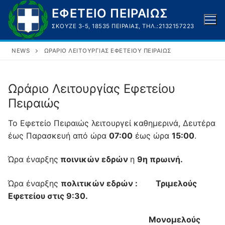
Μετάβαση
ΕΦΕΤΕΙΟ ΠΕΙΡΑΙΩΣ
στο
ΣΚΟΥΖΈ 3-5, 18535 ΠΕΙΡΑΙΆΣ, ΤΗΛ.:2132157223
περιεχόμενο
NEWS
ΩΡΆΡΙΟ ΛΕΙΤΟΥΡΓΊΑΣ ΕΦΕΤΕΊΟΥ ΠΕΙΡΑΙΏΣ
Ωράριο Λειτουργίας Εφετείου
Πειραιώς
Το Εφετείο Πειραιώς λειτουργεί καθημερινά, Δευτέρα
έως Παρασκευή από ώρα
07:00
έως ώρα
15:00
.
Ώρα έναρξης
ποινικών εδρών
η
9η πρωινή.
Ώρα έναρξης
πολιτικών εδρών : Τριμελούς
Εφετείου στις 9:30.
Μονομελούς