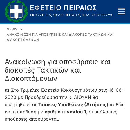
Μετάβαση
ΕΦΕΤΕΙΟ ΠΕΙΡΑΙΩΣ
στο
ΣΚΟΥΖΈ 3-5, 18535 ΠΕΙΡΑΙΆΣ, ΤΗΛ.:2132157223
περιεχόμενο
NEWS
ΑΝΑΚΟΊΝΩΣΗ ΓΙΑ ΑΠΟΣΎΡΣΕΙΣ ΚΑΙ ΔΙΑΚΟΠΈΣ ΤΑΚΤΙΚΏΝ ΚΑΙ
ΔΙΑΚΟΠΤΌΜΕΝΩΝ
Ανακοίνωση για αποσύρσεις και
διακοπές Τακτικών και
Διακοπτόμενων
α)
Στο Τριμελές Εφετείο Κακουργημάτων στις 16-06-
2020 με Προεδρεύουσα την κ. ΛΙΟΥΛΗ θα
συζητηθούν οι
Τυπικές Υποθέσεις (Αιτήσεις)
καθώς
και η υπόθεση με
αριθμό πινακίου 1
, οι υπόλοιπες
υποθέσεις αποσύρονται.