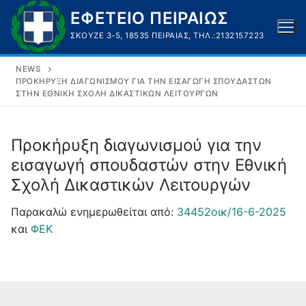
Μετάβαση
ΕΦΕΤΕΙΟ ΠΕΙΡΑΙΩΣ
στο
ΣΚΟΥΖΈ 3-5, 18535 ΠΕΙΡΑΙΆΣ, ΤΗΛ.:2132157223
περιεχόμενο
NEWS
ΠΡΟΚΉΡΥΞΗ ΔΙΑΓΩΝΙΣΜΟΎ ΓΙΑ ΤΗΝ ΕΙΣΑΓΩΓΉ ΣΠΟΥΔΑΣΤΏΝ
ΣΤΗΝ ΕΘΝΙΚΉ ΣΧΟΛΉ ΔΙΚΑΣΤΙΚΏΝ ΛΕΙΤΟΥΡΓΏΝ
Προκήρυξη διαγωνισμού για την
εισαγωγή σπουδαστών στην Εθνική
Σχολή Δικαστικών Λειτουργών
Παρακαλώ ενημερωθείται από:
34452οικ/16-6-2025
και
ΦΕΚ