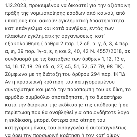
1.12.2023, προκειμένου να δικαστεί για την αξιόποινη
πράξη της νομιμοποίησης εσόδων από κοινού, από
υπαιτίους που ασκούν εγκληματική δραστηριότητα
κατ’ επάγγελμα και κατά συνήθεια, εντός των
πλαισίων εγκληματικής οργανώσεως, κατ’
εξακολούθηση ( άρθρα 2 παρ. 1,2 εδ. α, γ, δ, 3, 4 περ.
α, ιη, 39 παρ. 1γ-α, ε, η και 2, 40, 42 Ν. 4557/2018, σε
συνδυασμό με τις διατάξεις των άρθρων 1, 12, 13 ε,
14, 16, 17, 18, 26 εδ. α, 27, 45, 51, 52, 57, 79, 98 ΠΚ).
Σύμφωνα με τη διάταξη του άρθρου 294 παρ. 1ΚΠΔ:
Αν η προσωρινή κράτηση του κατηγορουμένου
συνεχίστηκε και μετά την παραπομπή του σε δίκη, το
αρμόδιο συμβούλιο οποτεδήποτε, ή το δικαστήριο
κατά την διάρκεια της εκδίκασης της υπόθεσης ή σε
περίπτωση που θα αναβληθεί για οποιονδήποτε λόγο
η εκδίκαση, μπορεί ύστερα από αίτηση του
κατηγορουμένου, του εισαγγελέα ή αυτεπαγγέλτως
να άρει την προσωρινή κράτηση ή τον κατ’ οίκον