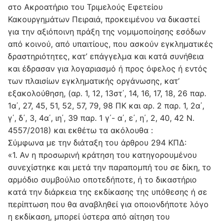
στο Ακροατήριο του Τριμελούς Εφετείου
Κακουργημάτων Πειραιά, προκειμένου να δικαστεί
για την αξιόποινη πράξη της νομιμοποίησης εσόδων
από κοινού, από υπαιτίους, που ασκούν εγκληματικές
δραστηριότητες, κατ’ επάγγελμα και κατά συνήθεια
και έδρασαν για λογαριασμό ή προς όφελος ή εντός
των πλαισίων εγκληματικής οργάνωσης, κατ’
εξακολούθηση, (αρ. 1, 12, 13στ΄, 14, 16, 17, 18, 26 παρ.
1α΄, 27, 45, 51, 52, 57, 79, 98 ΠΚ και αρ. 2 παρ. 1, 2α΄,
γ΄, δ΄, 3, 4α΄, ιη΄, 39 παρ. 1 γ΄- α΄, ε΄, η΄, 2, 40, 42 Ν.
4557/2018) και εκθέτω τα ακόλουθα :
Σύμφωνα με την διάταξη του άρθρου 294 ΚΠΔ:
«1. Αν η προσωρινή κράτηση του κατηγορουμένου
συνεχίστηκε και μετά την παραπομπή του σε δίκη, το
αρμόδιο συμβούλιο οποτεδήποτε, ή το δικαστήριο
κατά την διάρκεια της εκδίκασης της υπόθεσης ή σε
περίπτωση που θα αναβληθεί για οποιονδήποτε λόγο
η εκδίκαση, μπορεί ύστερα από αίτηση του