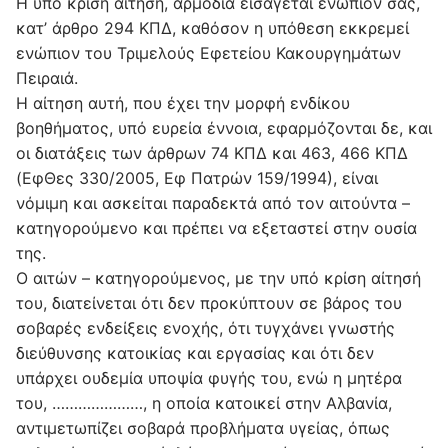
Η υπό κρίση αίτηση, αρμόδια εισάγεται ενώπιόν σας,
κατ’ άρθρο 294 ΚΠΔ, καθόσον η υπόθεση εκκρεμεί
ενώπιον του Τριμελούς Εφετείου Κακουργημάτων
Πειραιά.
Η αίτηση αυτή, που έχει την μορφή ενδίκου
βοηθήματος, υπό ευρεία έννοια, εφαρμόζονται δε, και
οι διατάξεις των άρθρων 74 ΚΠΔ και 463, 466 ΚΠΔ
(ΕφΘες 330/2005, Εφ Πατρών 159/1994), είναι
νόμιμη και ασκείται παραδεκτά από τον αιτούντα –
κατηγορούμενο και πρέπει να εξεταστεί στην ουσία
της.
Ο αιτών – κατηγορούμενος, με την υπό κρίση αίτησή
του, διατείνεται ότι δεν προκύπτουν σε βάρος του
σοβαρές ενδείξεις ενοχής, ότι τυγχάνει γνωστής
διεύθυνσης κατοικίας και εργασίας και ότι δεν
υπάρχει ουδεμία υποψία φυγής του, ενώ η μητέρα
του, …………………, η οποία κατοικεί στην Αλβανία,
αντιμετωπίζει σοβαρά προβλήματα υγείας, όπως