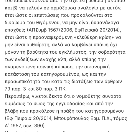
του επιδιωκόμενου από την σχετική ρύθμιση σκοπού
και β) να τελούν σε αρμόζουσα αναλογία με αυτόν,
έτσι ώστε οι επιπτώσεις που προκαλούνται στο
δικαίωμα του θιγόμενου, να μην είναι δυσανάλογα
επαχθείς (ΑΠΣυμβ 1567/2006, ΕφΠειραιά 20/2014),
έτσι ώστε η προαναφερόμενη «ελεύθερη κρίση» να
μην είναι αυθαίρετη, αλλά να λαμβάνει υπόψη όχι
μόνον τη βαρύτητα του εγκλήματος, την σοβαρότητα
των ενδείξεων ενοχής κλπ, αλλά επίσης την
αναμενόμενη ποινική κύρωση, την οικονομική
κατάσταση του κατηγορουμένου, ως και την
προσωπικότητά του κατά τις διατάξεις των άρθρων
79 παρ. 3 και 80 παρ. 3 ΠΚ.
Περαιτέρω, γίνεται δεκτό ότι ο νομοθέτης συναρτά
εμμέσως το ύψος της εγγυοδοσίας και από την
βλάβη που προκάλεσε η πράξη του κατηγορουμένου
(Εφ Πειραιά 20/2014, Μπουρόπουλος Ερμ. Π.Δ., τόμος
Α΄ 1957, σελ. 390).