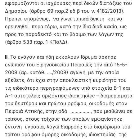
εφαρμόζονται οι ισχύουσες περί δικών διατάξεις του
Δημοσίου (άρθρο 69 παρ.2 εδ β του ν. 4182/2013).
Πρέπει, επομένως, να γίνει τυπικά δεκτή και να
ερευνηθεί περαιτέρω, κατά την ίδια διαδικασία, ως
προς το παραδεκτό και το βάσιμο των λόγων της
(άρθρο 533 παρ. 1 ΚΠολΔ).
ΙΙ
. Το ενάγον και ήδη εκκαλούν Ίδρυμα άσκησε
ενώπιον του Ειρηνοδικείου Πειραιώς την από 15-5-
2008 (αρ. κατάθ. …./2008) αγωγή, με την οποία
εξέθετε, ότι έχει στην αποκλειστική κυριότητα του
τις ειδικότερα περιγραφόμενες υπό στοιχεία Β-1 και
Α-1 αυτοτελείς οριζόντιες ιδιοκτησίες – διαμερίσματα
του δευτέρου και πρώτου ορόφου, οικοδομής στον
Πειραιά Αττικής, στην οδό ……………, που μισθώνει σε
τρίτους, στους τοίχους των οποίων εμφανίστηκε
έντονη υγρασία, λόγω διαρροής στο διαμέρισμα του
τρίτου ορόφου όμορης οικοδομής, ιδιοκτησίας της