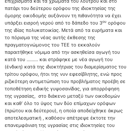
επιχρίσματα και τα χρώματα του λουτρού και στο
πατάρι του δεύτερου ορόφου της ιδιοκτησίας της
όμορης οικοδομής αυξάνουν τη πιθανότητα να έχει
ου
υπάρξει εισροή νερού από το δάπεδο του 3
ορόφου
της ιδίας πολυκατοικίας. Μετά από τα ευρήματα και
το πόρισμα της νέας αυτής έκθεσης της
πραγματογνώμονος του ΤΕΕ το εκκαλούν
παραιτήθηκε νόμιμα από την ασκηθείσα αγωγή του
κατά του ……… και στράφηκε με νέα αγωγή του
(ένδικη) κατά της ιδιοκτήτριας του διαμερίσματος του
τρίτου ορόφου, ήτοι της νυν εφεσίβλητης, ενώ προς
ριζικότερη αντιμετώπιση του προβλήματος προέβη σε
τοποθέτηση ειδικής γυψοσανίδας, για απορρόφηση
της υγρασίας, στο διάκενο μεταξύ των οικοδομών
και καθ’ όλο το ύψος των δύο επίμαχων ορόφων
(πρώτου και δεύτερου), η οποία αποδείχθηκε άκρως
αποτελεσματική , καθόσον απέτρεψε έκτοτε την
επανεμφάνιση της υγρασίας στις ιδιοκτησίες του