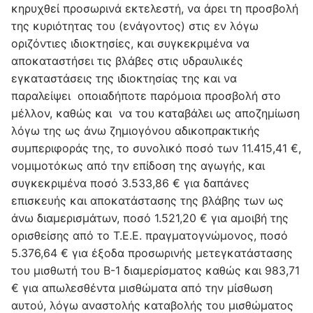
κηρυχθεί προσωρινά εκτελεστή, να άρει τη προσβολή
της κυριότητας του (ενάγοντος) στις εν λόγω
οριζόντιες ιδιοκτησίες, και συγκεκριμένα να
αποκαταστήσει τις βλάβες στις υδραυλικές
εγκαταστάσεις της ιδιοκτησίας της και να
παραλείψει οποιαδήποτε παρόμοια προσβολή στο
μέλλον, καθώς και να του καταβάλει ως αποζημίωση
λόγω της ως άνω ζημιογόνου αδικοπρακτικής
συμπεριφοράς της, το συνολικό ποσό των 11.415,41 €,
νομιμοτόκως από την επίδοση της αγωγής, και
συγκεκριμένα ποσό 3.533,86 € για δαπάνες
επισκευής και αποκατάστασης της βλάβης των ως
άνω διαμερισμάτων, ποσό 1.521,20 € για αμοιβή της
ορισθείσης από το Τ.Ε.Ε. πραγματογνώμονος, ποσό
5.376,64 € για έξοδα προσωρινής μετεγκατάστασης
του μισθωτή του Β-1 διαμερίσματος καθώς και 983,71
€ για απωλεσθέντα μισθώματα από την μίσθωση
αυτού, λόγω αναστολής καταβολής του μισθώματος