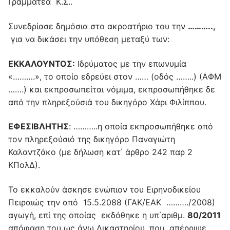
Γραμματέα K.Σ..
Συνεδρίασε δημόσια στο ακροατήριο του την
………..,
για να δικάσει την υπόθεση μεταξύ των:
ΕΚΚΑΛΟΥΝΤΟΣ:
Ιδρύματος με την επωνυμία
«……….», το οποίο εδρεύει στον …… (οδός ……..) (ΑΦΜ
…….) και εκπροσωπείται νόμιμα, εκπροσωπήθηκε δε
από την πληρεξούσιά του δικηγόρο Χάρι Φιλίππου.
ΕΦΕΣΙΒΛΗΤΗΣ
: ………..η οποία εκπροσωπήθηκε από
τον πληρεξούσιό της δικηγόρο Παναγιώτη
Καλαντζάκο (με δήλωση κατ΄ άρθρο 242 παρ 2
ΚΠολΔ).
Το εκκαλούν άσκησε ενώπιον του Ειρηνοδικείου
Πειραιώς την από 15.5.2088 (ΓΑΚ/ΕΑΚ ………./2008)
αγωγή, επί της οποίας εκδόθηκε η υπ΄αριθμ.
80/2011
απόφαση του ως άνω Δικαστηρίου, που απέρριψε