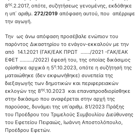
ης
8
.2.2017, οπότε, συζητήσεως γενομένης, εκδόθηκε
η υπ΄ αριθμ.
272/2019
απόφαση αυτού, που απέρριψε
την αγωγή.
Την ως άνω απόφαση προσέβαλε ενώπιον του
παρόντος Δικαστηρίου το ενάγον-εκκαλούν με την
από 14.1.2021 (ΓΑΚ/ΕΑΚ ΠΡΩΤ ……./2021 -ΓΑΚ/ΕΑΚ
ΕΦΕΤ ………./2022) έφεσή του, της οποίας δικάσιμος
η
ορίσθηκε αρχικά η 5
.10.2023, οπότε η συζήτησή της
ματαιώθηκε (δεν εκφωνήθηκε) συνεπεία της
διεξαγωγής των δημοτικών και περιφερειακών
ης
εκλογών της 8
.10.2023 και επαναπροσδιορίσθηκε
στην δικάσιμο που αναφέρεται στην αρχή της
παρούσας, δυνάμει της υπ΄αριθμ. 81/2023 Πράξης
του Προέδρου του Τριμελούς Συμβουλίου Διεύθυνσης
του Εφετείου Πειραιώς, Ιωάννη Αποστολόπουλο,
Προέδρου Εφετών.