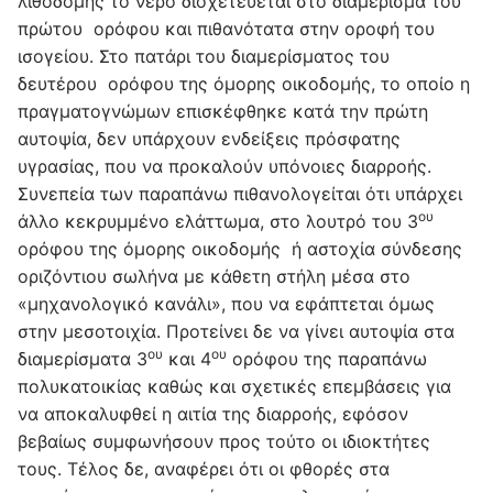
λιθοδομής το νερό διοχετεύεται στο διαμέρισμα του
πρώτου ορόφου και πιθανότατα στην οροφή του
ισογείου. Στο πατάρι του διαμερίσματος του
δευτέρου ορόφου της όμορης οικοδομής, το οποίο η
πραγματογνώμων επισκέφθηκε κατά την πρώτη
αυτοψία, δεν υπάρχουν ενδείξεις πρόσφατης
υγρασίας, που να προκαλούν υπόνοιες διαρροής.
Συνεπεία των παραπάνω πιθανολογείται ότι υπάρχει
ου
άλλο κεκρυμμένο ελάττωμα, στο λουτρό του 3
ορόφου της όμορης οικοδομής ή αστοχία σύνδεσης
οριζόντιου σωλήνα με κάθετη στήλη μέσα στο
«μηχανολογικό κανάλι», που να εφάπτεται όμως
στην μεσοτοιχία. Προτείνει δε να γίνει αυτοψία στα
ου
ου
διαμερίσματα 3
και 4
ορόφου της παραπάνω
πολυκατοικίας καθώς και σχετικές επεμβάσεις για
να αποκαλυφθεί η αιτία της διαρροής, εφόσον
βεβαίως συμφωνήσουν προς τούτο οι ιδιοκτήτες
τους. Τέλος δε, αναφέρει ότι οι φθορές στα