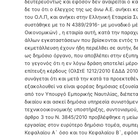
δευτερευόντως και εφόσον δεν αναιρείται ο κ
δε του ότι ο έλεγχος της ως άνω Α.Ε. ανήκει 
του Ο.Λ.Π, και ανήκει στην Ελληνική Εταιρεία
συστάθηκε με το Ν 4389/2916- με μοναδικό μ
Οικονομικών) , η εταιρία αυτή, κατά την παραχ
άλλων εγκαταστάσεων που βρίσκονται εντός της
εκμετάλλευση έχουν ήδη περιέλθει σε αυτήν, δεν
ως δημόσιο όργανο, που αποβλέπει στην εξυπη
το γεγονός ότι η εν λόγω δράση αποτελεί μέρο
επίτευξη κέρδους (ΟλΣτΕ 1212/2010 ΕΔΔΔ 2010
συνάγεται ότι και μετά την κατά τα προεκτεθέ
εξακολουθεί να είναι φορέας δημόσιας εξουσί
από τον Υπουργό Εμπορικής Ναυτιλίας, διέπετ
δικαίου και ασκεί δημόσια υπηρεσία συνιστάμε
τεχνικοοικονομικής υποστήριξης, συντονισμού,
άρθρο 3 του Ν. 3845/2010 προβλέφθηκε η μεί
εργασίας στον ευρύτερο δημόσιο τομέα, συμπε
Κεφαλαίου Α` όσο και του Κεφαλαίου Β`, εφόσ