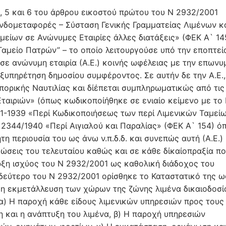
`, 5 και 6 του άρθρου εικοστού πρώτου του Ν 2932/2001
νδομεταφορές – Σύσταση Γενικής Γραμματείας Λιμένων κ
μείων σε Ανώνυμες Εταιρίες άλλες διατάξεις» (ΦΕΚ Α` 14
ό Ταμείο Πατρών” – το οποίο λειτουργούσε υπό την εποπτεί
ε ανώνυμη εταιρία (Α.Ε.) κοινής ωφέλειας με την επωνυ
ξυπηρέτηση δημοσίου συμφέροντος. Σε αυτήν δε την Α.Ε.,
πορικής Ναυτιλίας και δίέπεται συμπληρωματικώς από τις
Εταιριών» (όπως κωδικοποίήθηκε σε ενιαίο κείμενο με το 
9-1-1939 «Περί Κωδικοποιήσεως των περί Λιμενικών Ταμεί
 2344/1940 «Περί Αιγιαλού και Παραλίας» (ΦΕΚ Α` 154) ό
τη περιουσία του ως άνω ν.π.δ.δ. και συνεπώς αυτή (Α.Ε.)
εώσεις του τελευταίου καθώς και σε κάθε δίκαίοπραξία πο
αρξη ισχύος του Ν 2932/2001 ως καθολική διάδοχος του
 δεύτερο του Ν 2932/2001 ορίσθηκε το Καταστατικό της 
και η εκμετάλλευση των χώρων της ζώνης λιμένα δικαιοδοσί
: α) Η παροχή κάθε είδους λιμενικών υπηρεσιών προς τους
η και η ανάπτυξη του λιμένα, β) Η παροχή υπηρεσιών