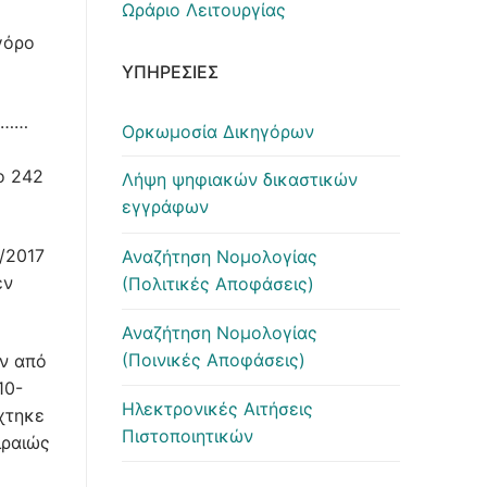
Ωράριο Λειτουργίας
γόρο
ΥΠΗΡΕΣΊΕΣ
ο ……
Ορκωμοσία Δικηγόρων
ο 242
Λήψη ψηφιακών δικαστικών
εγγράφων
/2017
Αναζήτηση Νομολογίας
εν
(Πολιτικές Αποφάσεις)
Αναζήτηση Νομολογίας
(Ποινικές Αποφάσεις)
ην από
10-
Ηλεκτρονικές Αιτήσεις
χτηκε
Πιστοποιητικών
ιραιώς