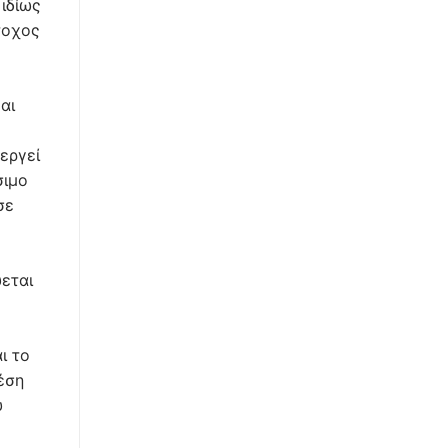
ιδίως
τοχος
αι
νεργεί
σιμο
σε
εται
ι το
έση
υ