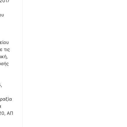
/2017
ου
είου
ε τις
ική,
ωσής
,
ραξία
α
20, ΑΠ