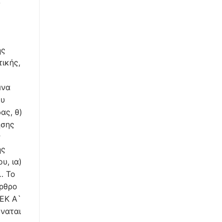
ής
ικής,
μνα
ου
ας, θ)
ησης
ν
ης
υ, ια)
… Το
άρθρο
ΦΕΚ Α`
ύναται