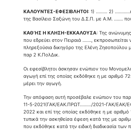
ΚΑΛΟΥΝΤΕΣ-ΕΦΕΣΙΒΛΗΤΟΙ
: 1) ……… 2) …………κ
της Βασίλειο Σαξώνη του Δ.Σ.Π. με Α.Μ. ……. π
ΚΑΘ’ΗΣ Η ΚΛΗΣΗ-ΕΚΚΑΛΟΥΣΑ
: Της ανώνυμης
που εδρεύει στον Πειραιά ……., εκπροσωπείται
πληρεξούσια δικηγόρο της Ελένη Ζησοπούλου με
παρ 2 Κ.ΠολΔικ.
Οι εφεσίβλητοι άσκησαν ενώπιον του Μονομελού
αγωγή επί της οποίας εκδόθηκε η με αριθμό 7
μέρει την αγωγή.
Την απόφαση αυτή προσέβαλε ενώπιον του παρ
11-5-2021(ΓΑΚ/ΕΑΚ.ΠΡΩΤ………/2021-ΓΑΚ/ΕΑΚ/ΕΦΕ
2022 και επί της οποίας εκδόθηκε η με αριθμ
τυπικά την ασκηθείσα έφεση κατά της με αρι
που εκδόθηκε κατά την ειδική διαδικασία των