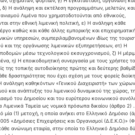
τών, οχημάτων, φορτίων, γ) Η εγκατάσταση, οργάνωση και
, δ) Η ανάληψη και εκτέλεση προγραμμάτων, μελετών, και
γανισμού Λιμένα που χρηματοδοτούνται από εθνικούς,
ται στην εθνική λιμενική πολιτική, ε) Η ανάληψη κάθε
 έργο καθώς και κάθε άλλης εμπορικής και επιχειρηματικ
ικών υπηρεσιών, συμπεριλαμβανομένων ιδίως της τουριστ
μού και της οργάνωσης λιμενικών εξυπηρετήσεων, στ) Η
ποδομών μέσω τεχνολογικού εκσυγχρονισμού, ζ) Η μέρι
ιμένα, η) Η εποικοδομητική συνεργασία με τους χρήστες τ
ίς της τοπικής αυτοδιοίκησης πρώτης και δεύτερης βαθμίδ
άθε δραστηριότητας που έχει σχέση με τους φορείς διοίκ
 Η ανάληψη καθηκόντων «Γενικού Διαχειριστή» των χώρω
μού και ανάπτυξης του λιμενικού δυναμικού της χώρας, τ
ριασμό του Δημοσίου και του ευρύτερου κοινωνικού συνόλο
α Λιμενικά Ταμεία ως νομικά πρόσωπα δικαίου (άρθρο 2) 
ό μία (1) μετοχή, η οποία ανήκει στο Ελληνικό Δημόσιο (
005 «Δημόσιες Επιχειρήσεις και Οργανισμοί (Δ.Ε.Κ.Ο.)» (
κάθε ανώνυμη εταιρία, στην οποία το Ελληνικό Δημόσιο δ