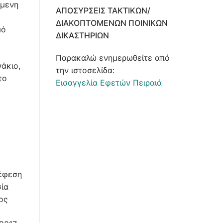
ύμενη
ΑΠΟΣΎΡΣΕΙΣ ΤΑΚΤΙΚΏΝ/
ΔΙΑΚΟΠΤΌΜΕΝΩΝ ΠΟΙΝΙΚΏΝ
μό
ΔΙΚΑΣΤΗΡΊΩΝ
Παρακαλώ ενημερωθείτε από
άκιο,
την ιστοσελίδα:
το
Εισαγγελία Εφετών Πειραιά
 έφεση
σία
ος