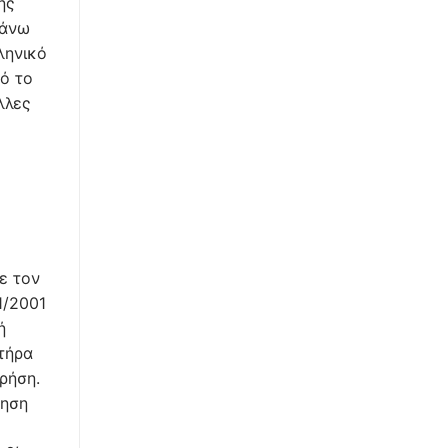
ης
 άνω
ληνικό
ό το
λλες
ε τον
1/2001
ή
τήρα
χρήση.
τηση