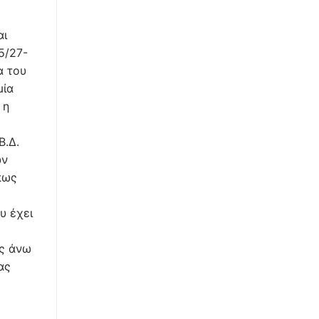
αι
5/27-
α του
μία
 η
Β.Δ.
ων
πως
υ έχει
ως άνω
ας