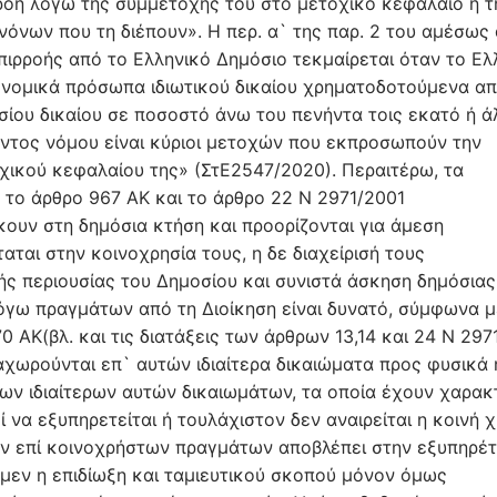
ροή λόγω της συμμετοχής του στο μετοχικό κεφάλαιο ή τ
όνων που τη διέπουν». Η περ. α` της παρ. 2 του αμέσως
επιρροής από το Ελληνικό Δημόσιο τεκμαίρεται όταν το Ελ
 νομικά πρόσωπα ιδιωτικού δικαίου χρηματοδοτούμενα απ
ίου δικαίου σε ποσοστό άνω του πενήντα τοις εκατό ή ά
όντος νόμου είναι κύριοι μετοχών που εκπροσωπούν την
ικού κεφαλαίου της» (ΣτΕ2547/2020). Περαιτέρω, τα
το άρθρο 967 ΑΚ και το άρθρο 22 Ν 2971/2001
ήκουν στη δημόσια κτήση και προορίζονται για άμεση
ται στην κοινοχρησία τους, η δε διαχείρισή τους
ικής περιουσίας του Δημοσίου και συνιστά άσκηση δημόσιας
 λόγω πραγμάτων από τη Διοίκηση είναι δυνατό, σύμφωνα μ
 ΑΚ(βλ. και τις διατάξεις των άρθρων 13,14 και 24 Ν 297
αχωρούνται επ` αυτών ιδιαίτερα δικαιώματα προς φυσικά 
ν ιδιαίτερων αυτών δικαιωμάτων, τα οποία έχουν χαρακ
ί να εξυπηρετείται ή τουλάχιστον δεν αναιρείται η κοινή 
ων επί κοινοχρήστων πραγμάτων αποβλέπει στην εξυπηρέ
 μεν η επιδίωξη και ταμιευτικού σκοπού μόνον όμως