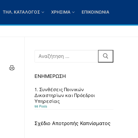
ΤΗΛ. ΚΑΤΆΛΟΓΟΣ
ΧΡΉΣΙΜΑ
ΕΠΙΚΟΙΝΩΝΊΑ
Αναζήτηση
για:
ΕΝΗΜΈΡΩΣΗ
1. Συνθέσεις Ποινικών
Δικαστηρίων και Πρόεδροι
Υπηρεσίας
98 Posts
Σχέδιο Αποτροπής Καπνίσματος