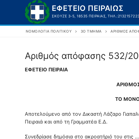
Μετάβαση
ΕΦΕΤΕΙΟ ΠΕΙΡΑΙΩΣ
στο
ΣΚΟΥΖΈ 3-5, 18535 ΠΕΙΡΑΙΆΣ, ΤΗΛ.:213215722
περιεχόμενο
ΝΟΜΟΛΟΓΊΑ ΠΟΛΙΤΙΚΟΎ
3Ο ΤΜΉΜΑ
ΑΡΙΘΜΌΣ ΑΠΌΦ
Αριθμός απόφασης 532/2
ΕΦΕΤΕΙΟ ΠΕΙΡΑΙΑ
ΑΡΙΘΜΟ
ΤΟ ΜΟΝΟ
Αποτελούμενο από τoν Δικαστή Λάζαρο Γιαπαλ
Πειραιά και από τη Γραμματέα Ε.Δ.
Συνεδρίασε δημόσια στο ακροατήριό του στις …