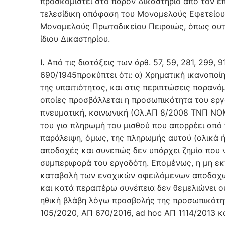
προσκομιστεί στο παρόν Δικαστήριο από τον ε
τελεσίδικη απόφαση του Μονομελούς Εφετείου
Μονομελούς Πρωτοδικείου Πειραιώς, όπως αυτ
ίδιου Δικαστηρίου.
Ι.
Από τις διατάξεις των άρθ. 57, 59, 281, 299, 
690/1945προκύπτει ότι: α) Χρηματική ικανοποί
της υπαιτιότητας, και στις περιπτώσεις παραν
οποίες προσβάλλεται η προσωπικότητα του εργ
πνευματική, κοινωνική (Ολ.ΑΠ 8/2008 ΤΝΠ ΝΟ
του για πληρωμή του μισθού που απορρέει από 
παράλειψη, όμως, της πληρωμής αυτού (ολικά ή
αποδοχές και συνεπώς δεν υπάρχει ζημία που ν
συμπεριφορά του εργοδότη. Επομένως, η μη ε
καταβολή των ενοχικών οφειλόμενων αποδοχών
και κατά περαιτέρω συνέπεια δεν θεμελιώνει ο
ηθική βλάβη λόγω προσβολής της προσωπικότητ
105/2020, ΑΠ 670/2016, ad hoc ΑΠ 1114/2013 