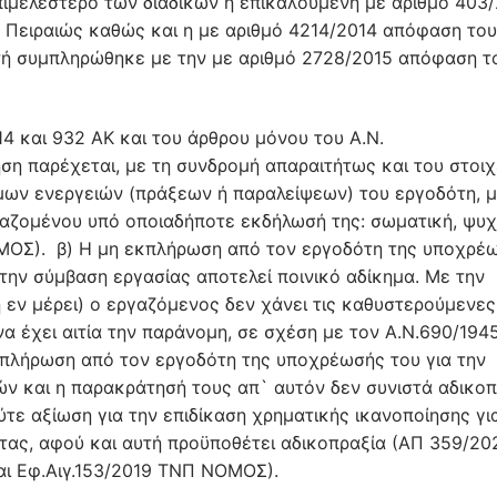
πιμελέστερο των διαδίκων η επικαλούμενη με αριθμό 403
 Πειραιώς καθώς και η με αριθμό 4214/2014 απόφαση του
ή συμπληρώθηκε με την με αριθμό 2728/2015 απόφαση τ
914 και 932 ΑΚ και του άρθρου μόνου του Α.Ν.
ηση παρέχεται, με τη συνδρομή απαραιτήτως και του στοιχ
όμων ενεργειών (πράξεων ή παραλείψεων) του εργοδότη, μ
αζομένου υπό οποιαδήποτε εκδήλωσή της: σωματική, ψυχ
ΜΟΣ). β) Η μη εκπλήρωση από τον εργοδότη της υποχρέ
την σύμβαση εργασίας αποτελεί ποινικό αδίκημα. Με την
 εν μέρει) ο εργαζόμενος δεν χάνει τις καθυστερούμενες
α έχει αιτία την παράνομη, σε σχέση με τον Α.Ν.690/1945
κπλήρωση από τον εργοδότη της υποχρέωσής του για την
 και η παρακράτησή τους απ` αυτόν δεν συνιστά αδικοπ
ύτε αξίωση για την επιδίκαση χρηματικής ικανοποίησης γι
ας, αφού και αυτή προϋποθέτει αδικοπραξία (ΑΠ 359/20
και Εφ.Αιγ.153/2019 ΤΝΠ ΝΟΜΟΣ).