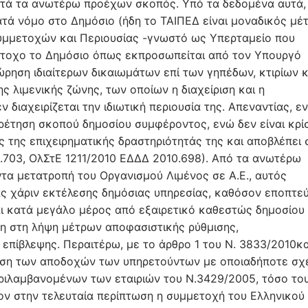
ατά τα ανωτέρω προέχων σκοπός. Υπό τα δεδομένα αυτά, 
κατά νόμο στο Δημόσιο (ήδη το ΤΑΙΠΕΔ είναι μοναδικός μέ
 Συμμετοχών και Περιουσίας -γνωστό ως Υπερταμείο που
έτοχο το Δημόσιο όπως εκπροσωπείται από τον Υπουργό
ώρηση ιδιαίτερων δικαιωμάτων επί των γηπέδων, κτιρίων κ
 λιμενικής ζώνης, των οποίων η διαχείριση και η
 διαχειρίζεται την ιδιωτική περιουσία της. Απεναντίας, ε
ρέτηση σκοπού δημοσίου συμφέροντος, ενώ δεν είναι κρί
ς της επιχειρηματικής δραστηριότητάς της και αποβλέπει 
.703, ΟλΣτΕ 1211/2010 ΕΔΔΔ 2010.698). Από τα ανωτέρω
ντα μετατροπή του Οργανισμού Λιμένος σε Α.Ε., αυτός
ας χάριν εκτέλεσης δημόσιας υπηρεσίας, καθόσον εποπτεύ
αι κατά μεγάλο μέρος από εξαιρετικό καθεστώς δημοσίου
νη στη λήψη μέτρων αποφασιστικής ρύθμισης,
 επίβλεψης. Περαιτέρω, με το άρθρο 1 του Ν. 3833/2010κα
ωση των αποδοχών των υπηρετούντων με οποιαδήποτε σχ
ριλαμβανομένων των εταιριών του Ν.3429/2005, τόσο το
ον στην τελευταία περίπτωση η συμμετοχή του Ελληνικού