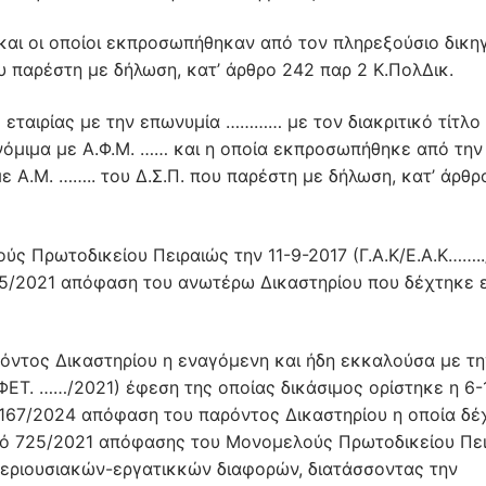
αι οι οποίοι εκπροσωπήθηκαν από τον πληρεξούσιο δικη
ου παρέστη με δήλωση, κατ’ άρθρο 242 παρ 2 Κ.ΠολΔικ.
 εταιρίας με την επωνυμία ………… με τον διακριτικό τίτλ
 νόμιμα με Α.Φ.Μ. …… και η οποία εκπροσωπήθηκε από την
 Α.Μ. …….. του Δ.Σ.Π. που παρέστη με δήλωση, κατ’ άρθρ
ς Πρωτοδικείου Πειραιώς την 11-9-2017 (Γ.Α.Κ/Ε.Α.Κ……..
25/2021 απόφαση του ανωτέρω Δικαστηρίου που δέχτηκε 
όντος Δικαστηρίου η εναγόμενη και ήδη εκκαλούσα με τ
Τ. ……/2021) έφεση της οποίας δικάσιμος ορίστηκε η 6-
ό 167/2024 απόφαση του παρόντος Δικαστηρίου η οποία δέ
θμό 725/2021 απόφασης του Μονομελούς Πρωτοδικείου Πε
 περιουσιακών-εργατικκών διαφορών, διατάσσοντας την