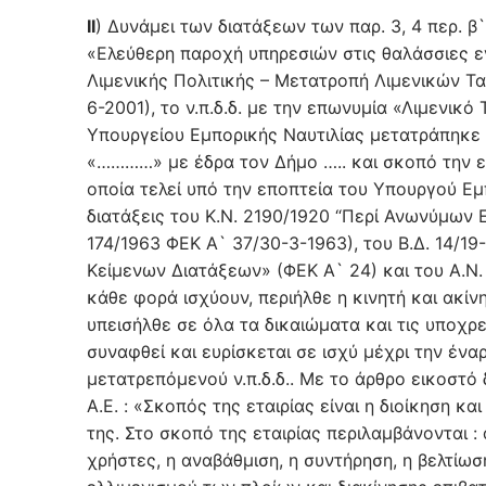
ΙΙ
) Δυνάμει των διατάξεων των παρ. 3, 4 περ. β
«Ελεύθερη παροχή υπηρεσιών στις θαλάσσιες ε
Λιμενικής Πολιτικής – Μετατροπή Λιμενικών Τα
6-2001), το ν.π.δ.δ. με την επωνυμία «Λιμενικ
Υπουργείου Εμπορικής Ναυτιλίας μετατράπηκε σ
«…………» με έδρα τον Δήμο ….. και σκοπό την ε
οποία τελεί υπό την εποπτεία του Υπουργού Εμ
διατάξεις του Κ.Ν. 2190/1920 “Περί Ανωνύμων 
174/1963 ΦΕΚ Α` 37/30-3-1963), του Β.Δ. 14/1
Κείμενων Διατάξεων» (ΦΕΚ Α` 24) και του Α.Ν.
κάθε φορά ισχύουν, περιήλθε η κινητή και ακίνη
υπεισήλθε σε όλα τα δικαιώματα και τις υποχρ
συναφθεί και ευρίσκεται σε ισχύ μέχρι την έν
μετατρεπόμενού ν.π.δ.δ.. Με το άρθρο εικοστό
Α.Ε. : «Σκοπός της εταιρίας είναι η διοίκηση 
της. Στο σκοπό της εταιρίας περιλαμβάνονται 
χρήστες, η αναβάθμιση, η συντήρηση, η βελτίωσ