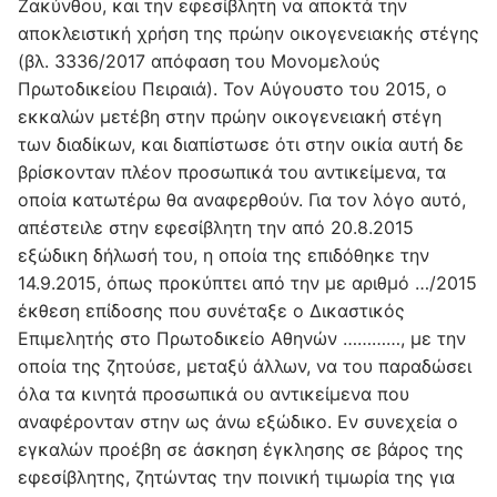
Ζακύνθου, και την εφεσίβλητη να αποκτά την
αποκλειστική χρήση της πρώην οικογενειακής στέγης
(βλ. 3336/2017 απόφαση του Μονομελούς
Πρωτοδικείου Πειραιά). Τον Αύγουστο του 2015, ο
εκκαλών μετέβη στην πρώην οικογενειακή στέγη
των διαδίκων, και διαπίστωσε ότι στην οικία αυτή δε
βρίσκονταν πλέον προσωπικά του αντικείμενα, τα
οποία κατωτέρω θα αναφερθούν. Για τον λόγο αυτό,
απέστειλε στην εφεσίβλητη την από 20.8.2015
εξώδικη δήλωσή του, η οποία της επιδόθηκε την
14.9.2015, όπως προκύπτει από την με αριθμό …/2015
έκθεση επίδοσης που συνέταξε ο Δικαστικός
Επιμελητής στο Πρωτοδικείο Αθηνών …………, με την
οποία της ζητούσε, μεταξύ άλλων, να του παραδώσει
όλα τα κινητά προσωπικά ου αντικείμενα που
αναφέρονταν στην ως άνω εξώδικο. Εν συνεχεία ο
εγκαλών προέβη σε άσκηση έγκλησης σε βάρος της
εφεσίβλητης, ζητώντας την ποινική τιμωρία της για