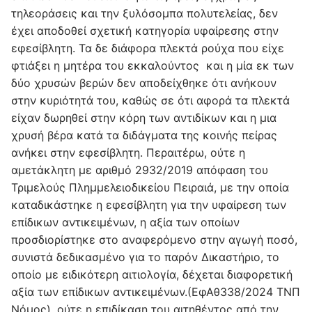
τηλεοράσεις και την ξυλόσομπα πολυτελείας, δεν
έχει αποδοθεί σχετική κατηγορία υφαίρεσης στην
εφεσίβλητη. Τα δε διάφορα πλεκτά ρούχα που είχε
φτιάξει η μητέρα του εκκαλούντος και η μία εκ των
δύο χρυσών βερών δεν αποδείχθηκε ότι ανήκουν
στην κυριότητά του, καθώς σε ότι αφορά τα πλεκτά
είχαν δωρηθεί στην κόρη των αντιδίκων και η μια
χρυσή βέρα κατά τα διδάγματα της κοινής πείρας
ανήκει στην εφεσίβλητη. Περαιτέρω, ούτε η
αμετάκλητη με αριθμό 2932/2019 απόφαση του
Τριμελούς Πλημμελειοδικείου Πειραιά, με την οποία
καταδικάστηκε η εφεσίβλητη για την υφαίρεση των
επίδικων αντικειμένων, η αξία των οποίων
προσδιορίστηκε στο αναφερόμενο στην αγωγή ποσό,
συνιστά δεδικασμένο για το παρόν Δικαστήριο, το
οποίο με ειδικότερη αιτιολογία, δέχεται διαφορετική
αξία των επίδικων αντικειμένων.(ΕφΑθ338/2024 ΤΝΠ
Νόμος), ούτε η επιδίκαση του αιτηθέντος από την