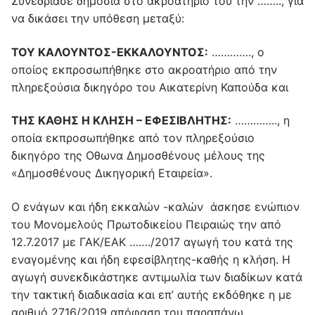
Συνεδρίασε δημόσια στο ακροατήριό του την …….., για
να δικάσει την υπόθεση μεταξύ:
ΤΟΥ ΚΑΛΟΥΝΤΟΣ-ΕΚΚΑΛΟΥΝΤΟΣ:
…………., ο
οποίος εκπροσωπήθηκε στο ακροατήριο από την
πληρεξούσια δικηγόρο του Αικατερίνη Καπούδα και
ΤΗΣ ΚΑΘΗΣ Η ΚΛΗΣΗ – ΕΦΕΣΙΒΛΗΤΗΣ:
………….., η
οποία εκπροσωπήθηκε από τον πληρεξούσιο
δικηγόρο της Οθωνα Δημοσθένους μέλους της
«Δημοσθένους Δικηγορική Εταιρεία».
Ο ενάγων και ήδη εκκαλών -καλών άσκησε ενώπιον
του Μονομελούς Πρωτοδικείου Πειραιώς την από
12.7.2017 με ΓΑΚ/ΕΑΚ ……./2017 αγωγή του κατά της
εναγομένης και ήδη εφεσίβλητης-καθής η κλήση. Η
αγωγή συνεκδικάστηκε αντιμωλία των διαδίκων κατά
την τακτική διαδικασία και επ’ αυτής εκδόθηκε η με
αριθμό 2716/2019 απόφαση του παραπάνω