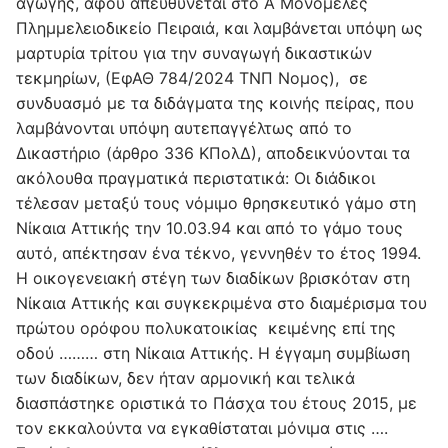
αγωγής, αφού απευθύνεται στο Α Μονομελές
Πλημμελειοδικείο Πειραιά, και λαμβάνεται υπόψη ως
μαρτυρία τρίτου για την συναγωγή δικαστικών
τεκμηρίων, (ΕφΑΘ 784/2024 ΤΝΠ Νομος), σε
συνδυασμό με τα διδάγματα της κοινής πείρας, που
λαμβάνονται υπόψη αυτεπαγγέλτως από το
Δικαστήριο (άρθρο 336 ΚΠολΔ), αποδεικνύονται τα
ακόλουθα πραγματικά περιστατικά: Οι διάδικοι
τέλεσαν μεταξύ τους νόμιμο θρησκευτικό γάμο στη
Νίκαια Αττικής την 10.03.94 και από το γάμο τους
αυτό, απέκτησαν ένα τέκνο, γεννηθέν το έτος 1994.
Η οικογενειακή στέγη των διαδίκων βρισκόταν στη
Νίκαια Αττικής και συγκεκριμένα στο διαμέρισμα του
πρώτου ορόφου πολυκατοικίας κειμένης επί της
οδού ……… στη Νίκαια Αττικής. Η έγγαμη συμβίωση
των διαδίκων, δεν ήταν αρμονική και τελικά
διασπάστηκε οριστικά το Πάσχα του έτους 2015, με
τον εκκαλούντα να εγκαθίσταται μόνιμα στις ….