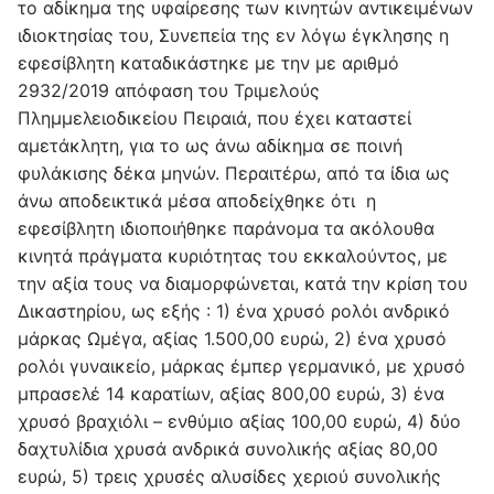
το αδίκημα της υφαίρεσης των κινητών αντικειμένων
ιδιοκτησίας του, Συνεπεία της εν λόγω έγκλησης η
εφεσίβλητη καταδικάστηκε με την με αριθμό
2932/2019 απόφαση του Τριμελούς
Πλημμελειοδικείου Πειραιά, που έχει καταστεί
αμετάκλητη, για το ως άνω αδίκημα σε ποινή
φυλάκισης δέκα μηνών. Περαιτέρω, από τα ίδια ως
άνω αποδεικτικά μέσα αποδείχθηκε ότι η
εφεσίβλητη ιδιοποιήθηκε παράνομα τα ακόλουθα
κινητά πράγματα κυριότητας του εκκαλούντος, με
την αξία τους να διαμορφώνεται, κατά την κρίση του
Δικαστηρίου, ως εξής : 1) ένα χρυσό ρολόι ανδρικό
μάρκας Ωμέγα, αξίας 1.500,00 ευρώ, 2) ένα χρυσό
ρολόι γυναικείο, μάρκας έμπερ γερμανικό, με χρυσό
μπρασελέ 14 καρατίων, αξίας 800,00 ευρώ, 3) ένα
χρυσό βραχιόλι – ενθύμιο αξίας 100,00 ευρώ, 4) δύο
δαχτυλίδια χρυσά ανδρικά συνολικής αξίας 80,00
ευρώ, 5) τρεις χρυσές αλυσίδες χεριού συνολικής