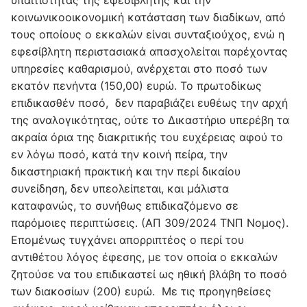
υπαιτιότητας της εφεσίβλητης και την
κοινωνικοοικονομική κατάσταση των διαδίκων, από
τους οποίους ο εκκαλών είναι συνταξιούχος, ενώ η
εφεσίβλητη περιστασιακά απασχολείται παρέχοντας
υπηρεσίες καθαρισμού, ανέρχεται στο ποσό των
εκατόν πενήντα (150,00) ευρώ. Το πρωτοδίκως
επιδικασθέν ποσό, δεν παραβιάζει ευθέως την αρχή
της αναλογικότητας, ούτε το Δικαστήριο υπερέβη τα
ακραία όρια της διακριτικής του ευχέρειας αφού το
εν λόγω ποσό, κατά την κοινή πείρα, την
δικαστηριακή πρακτική και την περί δικαίου
συνείδηση, δεν υπεολείπεται, και μάλιστα
καταφανώς, το συνήθως επιδικαζόμενο σε
παρόμοιες περιπτώσεις. (ΑΠ 309/2024 ΤΝΠ Νομος).
Επομένως τυγχάνει απορριπτέος ο περί του
αντιθέτου λόγος έφεσης, με τον οποία ο εκκαλών
ζητούσε να του επιδικαστεί ως ηθική βλάβη το ποσό
των διακοσίων (200) ευρώ. Με τις προηγηθείσες