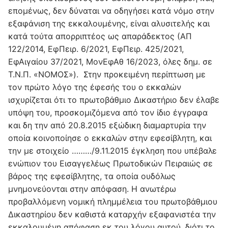
επομένως, δεν δύναται να οδηγήσει κατά νόμο στην
εξαφάνιση της εκκαλουμένης, είναι αλυσιτελής και
κατά τούτα απορριπτέος ως απαράδεκτος (ΑΠ
122/2014, ΕφΠειρ. 6/2021, ΕφΠειρ. 425/2021,
ΕφΑιγαίου 37/2021, ΜονΕφΑθ 16/2023, όλες δημ. σε
Τ.Ν.Π. «ΝΟΜΟΣ»). Στην προκειμένη περίπτωση με
τον πρώτο λόγο της έφεσής του ο εκκαλών
ισχυρίζεται ότι το πρωτοβάθμιο Δικαστήριο δεν έλαβε
υπόψη του, προσκομιζόμενα από τον ίδιο έγγραφα
και δη την από 20.8.2015 εξώδικη διαμαρτυρία την
οποία κοινοποίησε ο εκκαλών στην εφεσίβλητη, και
την με στοιχείο ………/9.11.2015 έγκληση που υπέβαλε
ενώπιον του Εισαγγελέως Πρωτοδικών Πειραιώς σε
βάρος της εφεσίβλητης, τα οποία ουδόλως
μνημονεύονται στην απόφαση. Η ανωτέρω
προβαλλόμενη νομική πλημμέλεια του πρωτοβάθμιου
Δικαστηρίου δεν καθιστά καταρχήν εξαφανιστέα την
εκκαλουμένη απόφαση εκ του λόγου αυτού, διότι το