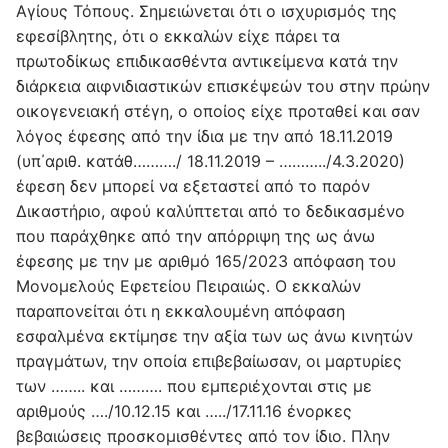
Αγίους Τόπους. Σημειώνεται ότι ο ισχυρισμός της
εφεσίβλητης, ότι ο εκκαλών είχε πάρει τα
πρωτοδίκως επιδικασθέντα αντικείμενα κατά την
διάρκεια αιφνιδιαστικών επισκέψεών του στην πρώην
οικογενειακή στέγη, ο οποίος είχε προταθεί και σαν
λόγος έφεσης από την ίδια με την από 18.11.2019
(υπ΄αριθ. κατάθ………./ 18.11.2019 – ………../4.3.2020)
έφεση δεν μπορεί να εξεταστεί από το παρόν
Δικαστήριο, αφού καλύπτεται από το δεδικασμένο
που παράχθηκε από την απόρριψη της ως άνω
έφεσης με την με αριθμό 165/2023 απόφαση του
Μονομελούς Εφετείου Πειραιώς. Ο εκκαλών
παραπονείται ότι η εκκαλουμένη απόφαση
εσφαλμένα εκτίμησε την αξία των ως άνω κινητών
πραγμάτων, την οποία επιβεβαίωσαν, οι μαρτυρίες
των …….. και ………. που εμπεριέχονται στις με
αριθμούς …./10.12.15 και …../17.11.16 ένορκες
βεβαιώσεις προσκομισθέντες από τον ίδιο. Πλην