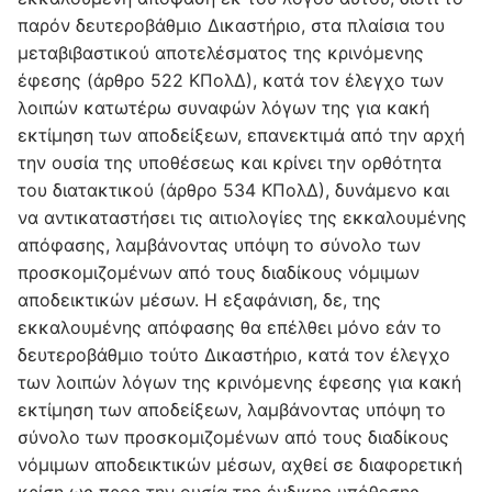
παρόν δευτεροβάθμιο Δικαστήριο, στα πλαίσια του
μεταβιβαστικού αποτελέσματος της κρινόμενης
έφεσης (άρθρο 522 KΠολΔ), κατά τον έλεγχο των
λοιπών κατωτέρω συναφών λόγων της για κακή
εκτίμηση των αποδείξεων, επανεκτιμά από την αρχή
την ουσία της υποθέσεως και κρίνει την ορθότητα
του διατακτικού (άρθρο 534 KΠολΔ), δυνάμενο και
να αντικαταστήσει τις αιτιολογίες της εκκαλουμένης
απόφασης, λαμβάνοντας υπόψη το σύνολο των
προσκομιζομένων από τους διαδίκους νόμιμων
αποδεικτικών μέσων. Η εξαφάνιση, δε, της
εκκαλουμένης απόφασης θα επέλθει μόνο εάν το
δευτεροβάθμιο τούτο Δικαστήριο, κατά τον έλεγχο
των λοιπών λόγων της κρινόμενης έφεσης για κακή
εκτίμηση των αποδείξεων, λαμβάνοντας υπόψη το
σύνολο των προσκομιζομένων από τους διαδίκους
νόμιμων αποδεικτικών μέσων, αχθεί σε διαφορετική
κρίση ως προς την ουσία της ένδικης υπόθεσης.