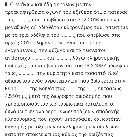
II
. O ενάγων και ήδη εκκαλών με την
προαναφερθείσα αγωγή του εξέθεσε ότι, ο πατέρας
του, ………., που απεβίωσε στις 3.12.2016 και είναι
μοναδικός εξ αδιαθέτου κληρονόμος του, απέκτησε
με τα τρία αδέλφια του, ………, που απεβίωσε στις
αρχές 2017 κληρονομούμενος από τους
εναγομένους, την σύζυγο και τα τέκνα του
αντίστοιχα, ……… και ……….., λόγω κληρονομικής
διαδοχής του αποβιώσαντος στις 19.2.1997 αδελφού
τους, …………, την κυριότητα κατά ποσοστό ¼ εξ
αδιαιρέτου ενός αγροτεμαχίου, που βρίσκεται στην
θέση …….. της Κοινότητας ……. της ……, εκτάσεως
4.550τ.μ., μετά της διώροφης οικοδομής, που
χρησιμοποιούνταν ως τουριστικά καταλύματα,
δυνάμει των αναφερομένων πράξεων αποδοχής
κληρονομιάς, που έχουν μεταγραφεί και κατόπιν
διανομής μεταξύ των συγκληρονόμων αδελφών,
κατέστη αποκλειστικός κύριος της οριζόντιας