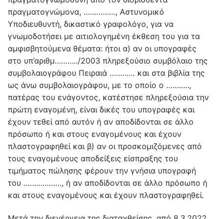
πραγματογνώμονα, ……………, Αστυνομικό
Υποδιευθυντή, δικαστικό γραφολόγο, για να
γνωμοδοτήσει με αιτιολογημένη έκθεση του για τα
αμφισβητούμενα θέματα: ήτοι α) αν οι υπογραφές
στο υπ’αριθμ………../2003 πληρεξούσιο συμβόλαιο της
συμβολαιογράφου Πειραιά ………… και στα βιβλία της
ως άνω συμβολαιογράφου, με το οποίο ο ………..,
πατέρας του ενάγοντος, κατέστησε πληρεξούσια την
πρώτη εναγομένη, είναι δικές του υπογραφές και
έχουν τεθεί από αυτόν ή αν αποδίδονται σε άλλο
πρόσωπο ή και στους εναγομένους και έχουν
πλαστογραφηθεί και β) αν οι προσκομιζόμενες από
τους εναγομένους αποδείξεις είσπραξης του
τιμήματος πώλησης φέρουν την γνήσια υπογραφή
του ………………, ή αν αποδίδονται σε άλλο πρόσωπο ή
και στους εναγομένους και έχουν πλαστογραφηθεί.
Μετά την διενέργεια της διαταχθείσης, από 8.3.2022