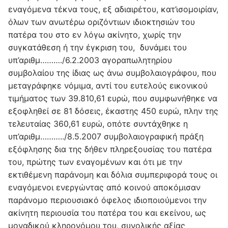
εναγόμενα τέκνα τους, εξ αδιαιρέτου, κατ’ισομοιρίαν,
όλων των ανωτέρω οριζόντιων ιδιοκτησιών του
πατέρα του στο εν λόγω ακίνητο, χωρίς την
συγκατάθεση ή την έγκριση του, δυνάμει του
υπ’αριθμ………./6.2.2003 αγοραπωλητηρίου
συμβολαίου της ίδιας ως άνω συμβολαιογράφου, που
μεταγράφηκε νόμιμα, αντί του ευτελούς εικονικού
τιμήματος των 39.810,61 ευρώ, που συμφωνήθηκε να
εξοφληθεί σε 81 δόσεις, έκαστης 450 ευρώ, πλην της
τελευταίας 360,61 ευρώ, οπότε συντάχθηκε η
υπ’αριθμ………../8.5.2007 συμβολαιογραφική πράξη
εξόφλησης δια της δήθεν πληρεξουσίας του πατέρα
του, πρώτης των εναγομένων και ότι με την
εκτιθέμενη παράνομη και δόλια συμπεριφορά τους οι
εναγόμενοι ενεργώντας από κοινού αποκόμισαν
παράνομο περιουσιακό όφελος ιδιοποιούμενοι την
ακίνητη περιουσία του πατέρα του και εκείνου, ως
μοναδικού κληρονόμου του, συνολικής αξίας