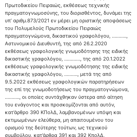
Πρωτοδικείου Πειραιώς, εκθέσεως τεχνικής
πραγματογνωμοσύνης, του διορισθέντος, δυνάμει της
υπ’ αριθμ.873/2021 εν μέρει μη οριστικής αποφάσεως
του Πολυμελούς Πρωτοδικείου Πειραιώς
πραγματογνώμονα, δικαστικού γραφολόγου, ………..,
Αστυνομικού Διευθυντή, της από 26.2.2020
εκθέσεως γραφολογικής γνωμοδότησης της ειδικής
δικαστικής γραφολόγου, …………, της από 20.1.2022
εκθέσεως γραφολογικής γνωμοδότησης της ειδικής
δικαστικής γραφολόγου, ………., μετά της από
9.5.2022 εκθέσεως γραφολογικών παρατηρήσεων
της επί της γνωμοδοτήσεως του πραγματογνώμονα,
……….., οι οποίες συντάχθηκαν ύστερα από αίτηση
του ενάγοντος και προσκομίζονται από αυτόν,
κατ’άρθρο 390 ΚΠολΔ, λαμβανομένων υπόψη και
εκτιμωμένων ελεύθερα, μη απαιτουμένου του
ορισμού της δεύτερης τούτων, ως τεχνικού
συμβούλου, κατ’άρθρα 391 και 392 ΚπολΔ,