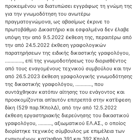
προκειμένου να διατυπώσει εγγράφως τη γνώμη της
για την γνωμοδότηση του ανωτέρω
πραγματογνώμονα, ως αβασίμως έκρινε το
πρωτοβάθμιο Δικαστήριο και εσφαλμένα δεν έλαβε
υπόψη την από 9.5.2022 έκθεση της, περαιτέρω από
την από 24.5.2022 έκθεση γραφολογικών
παρατηρήσεων της ειδικής δικαστικής γραφολόγου,
…………., επί της γνωμοδοτήσεως του διορισθέντος
από τους εναγομένους τεχνικού συμβούλου και την
από 26.5.2023 έκθεση γραφολογικής γνωμοδότησης
της δικαστικής γραφολόγου, …………, που
συντάχθηκαν κατόπιν αίτησης του ενάγοντος και
προσκομίζονται απ’αυτόν επιτρεπτά στην κατ’έφεση
δίκη (529 παρ.1ΚπολΔ), από την από 12.5.2022
έκθεση εργαστηριακής διερεύνησης του δικαστικού
γραφολόγου, ………., αξιωματικού ΕΛ.ΑΣ., ο οποίος
διορίστηκε τεχνικός σύμβουλος με επιμέλεια των
εναγομένων, κατ’αρθρα 391 και 392 ΚπολΔ,