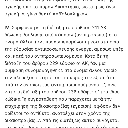
αγωγής από το παρόν Δικαστήριο, ώστε η ως άνω
αγωγή να γίνει δεκτή καθ’ολοκληρίαν.
IV
. Σύμφωνα με τη διάταξη του άρθρου 211 ΑΚ,
δήλωση βούλησης από κάποιον (αντιπρόσωπο) στο
όνομα άλλου (αντιπροσωπευομένου) μέσα στα όρια
της εξουσίας αντιπροσώπευσης ενεργεί αμέσως υπέρ
και κατά του αντιπροσωπευομένου. Κατά δε τη
διάταξη του άρθρου 229 εδάφιο α’ ΑΚ, “αν μια
σύμβαση συνομολογήθηκε στο όνομα άλλου χωρίς
την πληρεξουσιότητά του, το κύρος της εξαρτάται
από την έγκριση του αντιπροσωπευόμενου …”, ενώ
κατά τη διάταξη του άρθρου 238 εδάφιο α’ του ίδιου
κώδικα “η συγκατάθεση που παρέχεται μετά την
επιχείρηση της δικαιοπραξίας (έγκριση), εφόσον δεν
ορίζεται το αντίθετο, ανατρέχει στον χρόνο της
δικαιοπραξίας.,.”. Από τις διατάξεις αυτές συνάγεται
ότι σε σύμβαση, η οποία καταρτίστηκε από κάποιον