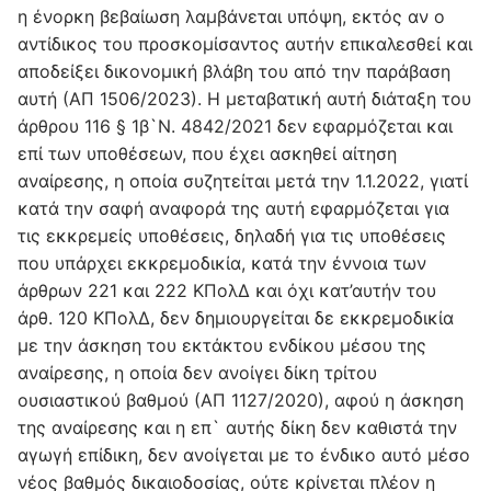
η ένορκη βεβαίωση λαμβάνεται υπόψη, εκτός αν ο
αντίδικος του προσκομίσαντος αυτήν επικαλεσθεί και
αποδείξει δικονομική βλάβη του από την παράβαση
αυτή (ΑΠ 1506/2023). Η μεταβατική αυτή διάταξη του
άρθρου 116 § 1β`Ν. 4842/2021 δεν εφαρμόζεται και
επί των υποθέσεων, που έχει ασκηθεί αίτηση
αναίρεσης, η οποία συζητείται μετά την 1.1.2022, γιατί
κατά την σαφή αναφορά της αυτή εφαρμόζεται για
τις εκκρεμείς υποθέσεις, δηλαδή για τις υποθέσεις
που υπάρχει εκκρεμοδικία, κατά την έννοια των
άρθρων 221 και 222 ΚΠολΔ και όχι κατ’αυτήν του
άρθ. 120 ΚΠολΔ, δεν δημιουργείται δε εκκρεμοδικία
με την άσκηση του εκτάκτου ενδίκου μέσου της
αναίρεσης, η οποία δεν ανοίγει δίκη τρίτου
ουσιαστικού βαθμού (ΑΠ 1127/2020), αφού η άσκηση
της αναίρεσης και η επ` αυτής δίκη δεν καθιστά την
αγωγή επίδικη, δεν ανοίγεται με το ένδικο αυτό μέσο
νέος βαθμός δικαιοδοσίας, ούτε κρίνεται πλέον η