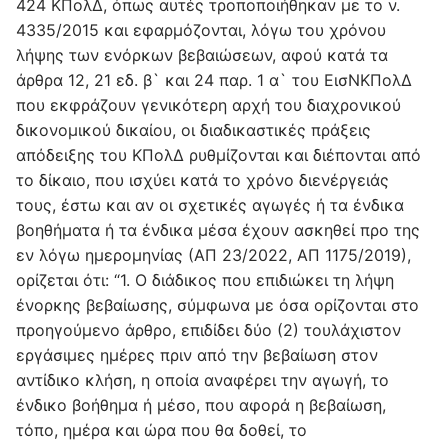
424 ΚΠολΔ, όπως αυτές τροποποιήθηκαν με το ν.
4335/2015 και εφαρμόζονται, λόγω του χρόνου
λήψης των ενόρκων βεβαιώσεων, αφού κατά τα
άρθρα 12, 21 εδ. β` και 24 παρ. 1 α` του ΕισΝΚΠολΔ
που εκφράζουν γενικότερη αρχή του διαχρονικού
δικονομικού δικαίου, οι διαδικαστικές πράξεις
απόδειξης του ΚΠολΔ ρυθμίζονται και διέπονται από
το δίκαιο, που ισχύει κατά το χρόνο διενέργειάς
τους, έστω και αν οι σχετικές αγωγές ή τα ένδικα
βοηθήματα ή τα ένδικα μέσα έχουν ασκηθεί προ της
εν λόγω ημερομηνίας (ΑΠ 23/2022, ΑΠ 1175/2019),
ορίζεται ότι: “1. Ο διάδικος που επιδιώκει τη λήψη
ένορκης βεβαίωσης, σύμφωνα με όσα ορίζονται στο
προηγούμενο άρθρο, επιδίδει δύο (2) τουλάχιστον
εργάσιμες ημέρες πριν από την βεβαίωση στον
αντίδικο κλήση, η οποία αναφέρει την αγωγή, το
ένδικο βοήθημα ή μέσο, που αφορά η βεβαίωση,
τόπο, ημέρα και ώρα που θα δοθεί, το