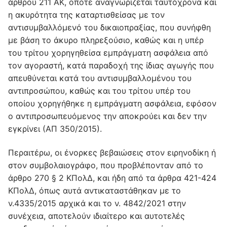
άρθρου 211 ΑΚ, οπότε αναγνωρίζεται ταυτόχρονα και
η ακυρότητα της καταρτισθείσας με τον
αντισυμβαλλόμενό του δικαιοπραξίας, που συνήφθη
με βάση το άκυρο πληρεξούσιο, καθώς και η υπέρ
του τρίτου χορηγηθείσα εμπράγματη ασφάλεια από
τον αγοραστή, κατά παραδοχή της ίδιας αγωγής που
απευθύνεται κατά του αντισυμβαλλομένου του
αντιπροσώπου, καθώς και του τρίτου υπέρ του
οποίου χορηγήθηκε η εμπράγματη ασφάλεια, εφόσον
ο αντιπροσωπευόμενος την αποκρούει και δεν την
εγκρίνει (ΑΠ 350/2015).
Περαιτέρω, οι ένορκες βεβαιώσεις στον ειρηνοδίκη ή
στον συμβολαιογράφο, που προβλέπονταν από το
άρθρο 270 § 2 ΚΠολΔ, και ήδη από τα άρθρα 421-424
ΚΠολΔ, όπως αυτά αντικαταστάθηκαν με το
ν.4335/2015 αρχικά και το ν. 4842/2021 στην
συνέχεια, αποτελούν ιδιαίτερο και αυτοτελές