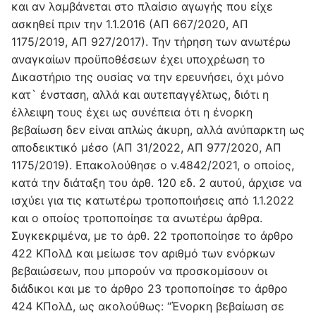
και αν λαμβάνεται στο πλαίσιο αγωγής που είχε
ασκηθεί πριν την 1.1.2016 (ΑΠ 667/2020, ΑΠ
1175/2019, ΑΠ 927/2017). Την τήρηση των ανωτέρω
αναγκαίων προϋποθέσεων έχει υποχρέωση το
Δικαστήριο της ουσίας να την ερευνήσει, όχι μόνο
κατ` ένσταση, αλλά και αυτεπαγγέλτως, διότι η
έλλειψη τους έχει ως συνέπεια ότι η ένορκη
βεβαίωση δεν είναι απλώς άκυρη, αλλά ανύπαρκτη ως
αποδεικτικό μέσο (ΑΠ 31/2022, ΑΠ 977/2020, ΑΠ
1175/2019). Επακολούθησε ο ν.4842/2021, ο οποίος,
κατά την διάταξη του άρθ. 120 εδ. 2 αυτού, άρχισε να
ισχύει για τις κατωτέρω τροποποιήσεις από 1.1.2022
και ο οποίος τροποποίησε τα ανωτέρω άρθρα.
Συγκεκριμένα, με το άρθ. 22 τροποποίησε το άρθρο
422 ΚΠολΔ και μείωσε τον αριθμό των ενόρκων
βεβαιώσεων, που μπορούν να προσκομίσουν οι
διάδικοι και με το άρθρο 23 τροποποίησε το άρθρο
424 ΚΠολΔ, ως ακολούθως: “Ένορκη βεβαίωση σε