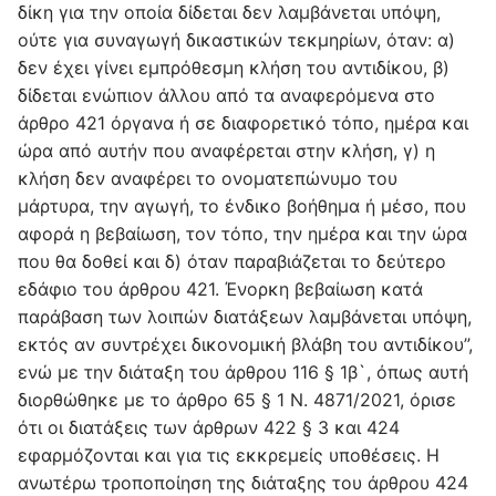
δίκη για την οποία δίδεται δεν λαμβάνεται υπόψη,
ούτε για συναγωγή δικαστικών τεκμηρίων, όταν: α)
δεν έχει γίνει εμπρόθεσμη κλήση του αντιδίκου, β)
δίδεται ενώπιον άλλου από τα αναφερόμενα στο
άρθρο 421 όργανα ή σε διαφορετικό τόπο, ημέρα και
ώρα από αυτήν που αναφέρεται στην κλήση, γ) η
κλήση δεν αναφέρει το ονοματεπώνυμο του
μάρτυρα, την αγωγή, το ένδικο βοήθημα ή μέσο, που
αφορά η βεβαίωση, τον τόπο, την ημέρα και την ώρα
που θα δοθεί και δ) όταν παραβιάζεται το δεύτερο
εδάφιο του άρθρου 421. Ένορκη βεβαίωση κατά
παράβαση των λοιπών διατάξεων λαμβάνεται υπόψη,
εκτός αν συντρέχει δικονομική βλάβη του αντιδίκου”,
ενώ με την διάταξη του άρθρου 116 § 1β`, όπως αυτή
διορθώθηκε με το άρθρο 65 § 1 Ν. 4871/2021, όρισε
ότι οι διατάξεις των άρθρων 422 § 3 και 424
εφαρμόζονται και για τις εκκρεμείς υποθέσεις. Η
ανωτέρω τροποποίηση της διάταξης του άρθρου 424