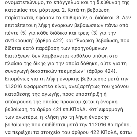
ονοματεπώνυμο, το επάγγελμα και τη διεύθυνση της
κατοικίας του μάρτυρα. 2. Κατά τη βεβαίωση
παρίστανται, εφόσον το επιθυμούν, οι διάδικοι. 3. Δεν
επιτρέπεται η λήψη ένορκων βεβαιώσεων πάνω από
πέντε (5) για κάθε διάδικο και τρεις (3) για την
αντίκρουση” (άρθρο 422) και “Ένορκη βεβαίωση, που
δίδεται κατά παράβαση των προηγούμενων
διατάξεων, δεν λαμβάνεται καθόλου υπόψη στο
πλαίσιο της δίκης για την οποία δόθηκε, ούτε για τη
συναγωγή δικαστικών τεκμηρίων” (άρθρο 424).
Επομένως για τη λήψη ένορκης βεβαίωσης μετά την
1.1.2016 εφαρμοστέα είναι, ανεξαρτήτως του χρόνου
κατάθεσης της αγωγής, προς υποστήριξη ή
απόκρουση της οποίας προσκομίζεται η ένορκη
βεβαίωση, τα άρθρα 421 επ.ΚΠολΔ. Κατ’ εφαρμογή
των ανωτέρω, η κλήση για τη λήψη ένορκης
βεβαίωσης που επιδίδεται μετά την 1.1.2016 θα πρέπει
να περιέχει τα στοιχεία του άρθρου 422 ΚΠολΔ, έστω