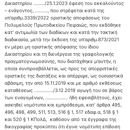
Δικαστηρίου ………/25.1.2023 έφεση του εκκαλούντος
– ενάγοντος, ………., που στρέφεται κατά της
υπ’αριθμ.3339/2022 οριστικής αποφάσεως του
Πολυμελούς Πρωτοδικείου Πειραιώς, που εκδόθηκε
κατ’ αντιμωλία των διαδίκων και κατά την τακτική
διαδικασία, μετά την έκδοση της υπ’αριθμ.873/2021
εν μέρει μη οριστικής απόφασης του ίδιου
Δικαστηρίου και τη διενέργεια της γραφολογικής
πραγματογνωμοσύνης, που διατάχθηκε μ’αυτήν, η
οποία συνπροσβάλλεται, ως προς τις απορριπτικές
οριστικές της διατάξεις και απέρριψε, ως ουσιαστικά
αβάσιμη, την από 15.11.2019 και με αριθμό εκθέσεως
καταθέσεως ……………/3.12.2019 αγωγή του σε βάρος
των εναγομένων, ……………… ήδη εφεσιβλήτους, έχει
ασκηθεί νομότυπα και εμπρόθεσμα, κατ’ άρθρα 495,
496, 498, 499, 511, 513, 516 § 1, 517 εδαφ.α, 518 § 1
και 520 § 1 ΚΠολΔ, καθόσον από τα έγγραφα της
δικογραφίας προκύπτει ότι έγινε νομότυπη επίδοση