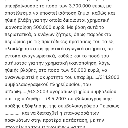
υπερβαίνουσας το ποσό των 3.700.000 ευρώ, με
αποτέλεσμα να υποστεί ισόποση ζημία, καθώς και
ηθική βλάβη για την οποία δικαιούται χρηματική
ικανοποίηση 500.000 ευρώ. Με βάση αυτά τα
περιστατικά, ο ενάγων ζήτησε, όπως παραδεκτά
περιόρισε με τις πρωτόδικες προτάσεις του τα εξ
ολοκλήρου καταψηφιστικά αγωγικά αιτήματα, σε
έντοκα αναγνωριστικά, καθώς και το ποσό του
αιτήματος για την χρηματική ικανοποίηση, λόγω
ηθικής βλάβης, στο ποσό των 50.000 ευρώ, να
αναγνωριστεί η ακυρότητα του υπ’αριθμ…../31.1.2003
συμβολαιογραφικού πληρεξουσίου, του
υπ’αριθμ…./6.2.2003 αγοραπωλητηρίου συμβολαίου
και της υπ’αριθμ…../8.5.2007 συμβολαιογραφικής
πράξης εξόφλησης, της συμβολαιογράφου Πειραιώς,
…………. και να διαταχθεί η επαναφορά των
πραγμάτων στην προτέρα κατάσταση, με την
υποχρέωση των εναγομένων να του