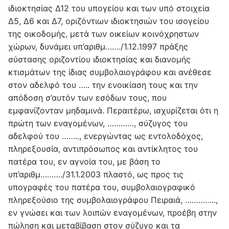
ιδιοκτησίας Δ12 του υπογείου και των υπό στοιχεία
Δ5, Δ6 και Δ7, οριζόντιων ιδιοκτησιών του ισογείου
της οικοδομής, μετά των οικείων κοινόχρηστων
χώρων, δυνάμει υπ’αριθμ……./1.12.1997 πράξης
σύστασης οριζοντίου ιδιοκτησίας και διανομής
κτισμάτων της ίδιας συμβολαιογράφου και ανέθεσε
στον αδελφό του ….. την ενοικίαση τους και την
απόδοση σ’αυτόν των εσόδων τους, που
εμφανίζονταν μηδαμινά. Περαιτέρω, ισχυρίζεται ότι η
πρώτη των εναγομένων, …………, σύζυγος του
αδελφού του …….., ενεργώντας ως εντολοδόχος,
πληρεξουσία, αντιπρόσωπος και αντίκλητος του
πατέρα του, εν αγνοία του, με βάση το
υπ’αριθμ………./31.1.2003 πλαστό, ως προς τις
υπογραφές του πατέρα του, συμβολαιογραφικό
πληρεξούσιο της συμβολαιογράφου Πειραιά, …………..,
εν γνώσει και των λοιπών εναγομένων, προέβη στην
πώληση και μεταβίβαση στον σύζυγο και τα