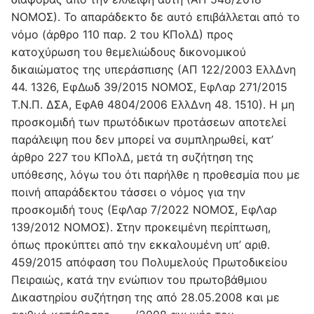
ΝΟΜΟΣ). Το απαράδεκτο δε αυτό επιβάλλεται από το
νόμο (άρθρο 110 παρ. 2 του ΚΠολΔ) προς
κατοχύρωση του θεμελιώδους δικονομικού
δικαιώματος της υπεράσπισης (ΑΠ 122/2003 ΕλλΔνη
44. 1326, ΕφΔωδ 39/2015 ΝΟΜΟΣ, ΕφΛαρ 271/2015
Τ.Ν.Π. ΔΣΑ, ΕφΑθ 4804/2006 ΕλλΔνη 48. 1510). Η μη
προσκομιδή των πρωτόδικων προτάσεων αποτελεί
παράλειψη που δεν μπορεί να συμπληρωθεί, κατ’
άρθρο 227 του ΚΠολΔ, μετά τη συζήτηση της
υπόθεσης, λόγω του ότι παρήλθε η προθεσμία που με
ποινή απαράδεκτου τάσσει ο νόμος για την
προσκομιδή τους (ΕφΛαρ 7/2022 ΝΟΜΟΣ, ΕφΛαρ
139/2012 ΝΟΜΟΣ). Στην προκειμένη περίπτωση,
όπως προκύπτει από την εκκαλουμένη υπ’ αριθ.
459/2015 απόφαση του Πολυμελούς Πρωτοδικείου
Πειραιώς, κατά την ενώπιον του πρωτοβάθμιου
Δικαστηρίου συζήτηση της από 28.05.2008 και με