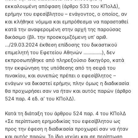
εκκαλουμένη απόφαση (άρθρο 533 του ΚΠολΔ),
ερήμην του εφεσίβλητου – ενάγοντος, ο οποίος, αν
και κλήθηκε νόμιμα και εμπρόθεσμα να παρασταθεί
κατά την αναφερομένη στην αρχή της παρούσας
δικάσιμο (βλ. την προσκομιζόμενη υπ’ αριθ.
…/29.03.2024 έκθεση επίδοσης του δικαστικού
επιμελητή του Εφετείου Αθηνών …………..), δεν
εκπροσωπήθηκε από πληρεξούσιο δικηγόρο, κατά
την εκφώνηση της υπόθεσης από τη σειρά του
πινακίου, και συνεπώς πρέπει ο εφεσίβλητος –
ενάγων να δικαστεί ερήμην, πλην όμως η διαδικασία
θα προχωρήσει σαν να ήταν και αυτός παρών (άρθρο
524 παρ. 4 εδ. α’ του ΚΠολΔ).
Κατά τη διάταξη του άρθρου 524 παρ. 4 του ΚΠολΔ
«Σε περίπτωση ερημοδικίας του εφεσίβλητου ως
προς την έφεση η διαδικασία προχωρεί σαν να ήταν
και αυτός παρών. Το ίδιο ισχύει και σε περίπτωση