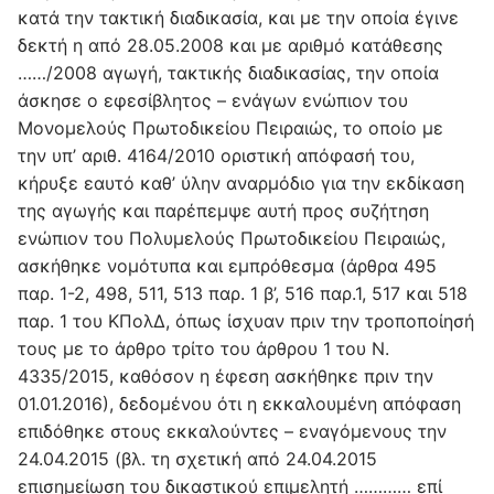
κατά την τακτική διαδικασία, και με την οποία έγινε
δεκτή η από 28.05.2008 και με αριθμό κατάθεσης
……/2008 αγωγή, τακτικής διαδικασίας, την οποία
άσκησε ο εφεσίβλητος – ενάγων ενώπιον του
Μονομελούς Πρωτοδικείου Πειραιώς, το οποίο με
την υπ’ αριθ. 4164/2010 οριστική απόφασή του,
κήρυξε εαυτό καθ’ ύλην αναρμόδιο για την εκδίκαση
της αγωγής και παρέπεμψε αυτή προς συζήτηση
ενώπιον του Πολυμελούς Πρωτοδικείου Πειραιώς,
ασκήθηκε νομότυπα και εμπρόθεσμα (άρθρα 495
παρ. 1-2, 498, 511, 513 παρ. 1 β’, 516 παρ.1, 517 και 518
παρ. 1 του ΚΠολΔ, όπως ίσχυαν πριν την τροποποίησή
τους με το άρθρο τρίτο του άρθρου 1 του Ν.
4335/2015, καθόσον η έφεση ασκήθηκε πριν την
01.01.2016), δεδομένου ότι η εκκαλουμένη απόφαση
επιδόθηκε στους εκκαλούντες – εναγόμενους την
24.04.2015 (βλ. τη σχετική από 24.04.2015
επισημείωση του δικαστικού επιμελητή ………… επί