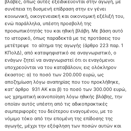
βλάβες, όπως αυτές εξειδικεύονται στην αγωγή, με
συνέπεια τη δυσμενή επίδραση στην εν γένει
κοινωνική, οικογενειακή και οικονομική εξέλιξή του,
ενώ παράλληλα, υπέστη προσβολή της
προσωπικότητάς του και ηθική βλάβη. Με βάση αυτό
το ιστορικό, όπως παραδεκτά με τις προτάσεις του
μετέτρεψε το αίτημα της αγωγής (άρθρο 223 παρ. 1
ΚΠολΔ), από καταψηφιστικό σε αναγνωριστικό, ο
ενάγων ζητεί να αναγνωριστεί ότι οι εναγόμενοι
υποχρεούνται να του καταβάλουν, εις ολόκληρον
έκαστος: α) το ποσό των 200.000 ευρώ, ως
αποζημίωση λόγω αναπηρίας που του προκλήθηκε,
κατ’ άρθρο 931 ΑΚ και β) το ποσό των 300.000 ευρώ,
ως χρηματική ικανοποίηση λόγω ηθικής βλάβης, την
οποίαν αυτός υπέστη από τις αδικοπρακτικές
συμπεριφορές του δεύτερου εναγομένου, με το
νόμιμο τόκο από την επομένη της επίδοσης της
αγωγής, μέχρι την εξόφληση των ποσών αυτών και