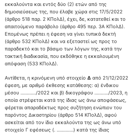
εκκαλούντα και εντός δύο (2) ετών από της
δημοσιεύσεως της, που έλαβε χώρα στις 17/5/2022
(άρθρο 518 παρ. 2 ΚΠολΔ), έχει, δε, κατατεθεί και το
απαιτούμενο παράβολο (άρθρο 495 περ. 3A ΚΠολΔ).
Επομένως πρέπει η έφεση να γίνει τυπικά δεκτή
(άρθρο 532 ΚΠολΔ) και να εξεταστεί ως προς το
παραδεκτό και το βάσιμο των λόγων της, κατά την
τακτική διαδικασία, που εκδόθηκε η εκκαλουμένη
απόφαση (533 ΚΠολΔ).
Αντίθετα, η κρινόμενη υπό στοιχείο
Δ
από 21/12/2022
έφεση, με αριθμό έκθεσης κατάθεσης: α) ένδικου
μέσου …………/2022 και β) δικογράφου ………../2023, η
οποία στρέφεται κατά της ίδιας ως άνω αποφάσεως,
φέρεται απαραδέκτως προς συζήτηση ενώπιον του
παρόντος Δικαστηρίου (άρθρο 514 ΚΠολΔ), αφού
ασκείται από τον ίδιο εκκαλούντα της ως άνω υπό
στοιχείο Γ εφέσεως (. ………….) κατά της ίδιας