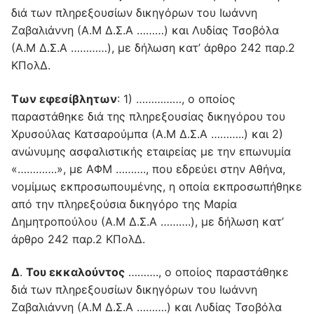
διά των πληρεξουσίων δικηγόρων του Ιωάννη
Ζαβαλιάννη (Α.Μ Δ.Σ.Α ………) και Λυδίας Τσοβόλα
(Α.Μ Δ.Σ.Α …………), με δήλωση κατ’ άρθρο 242 παρ.2
ΚΠολΔ.
Των εφεσίβλητων
: 1) ……………, ο οποίος
παραστάθηκε διά της πληρεξουσίας δικηγόρου του
Χρυσούλας Κατσαρούμπα (Α.Μ Δ.Σ.Α ………..) και 2)
ανώνυμης ασφαλιστικής εταιρείας με την επωνυμία
«………….», με ΑΦΜ ………., που εδρεύει στην Αθήνα,
νομίμως εκπροσωπουμένης, η οποία εκπροσωπήθηκε
από την πληρεξούσια δικηγόρο της Μαρία
Δημητροπούλου (Α.Μ Δ.Σ.Α ……….), με δήλωση κατ’
άρθρο 242 παρ.2 ΚΠολΔ.
Δ
.
Του εκκαλούντος
………., ο οποίος παραστάθηκε
διά των πληρεξουσίων δικηγόρων του Ιωάννη
Ζαβαλιάννη (Α.Μ Δ.Σ.Α ……….) και Λυδίας Τσοβόλα