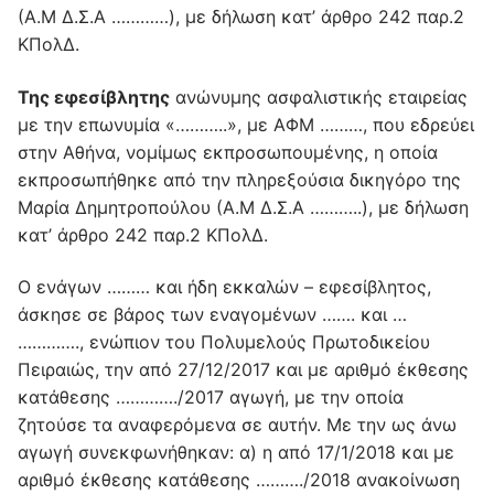
(Α.Μ Δ.Σ.Α …………), με δήλωση κατ’ άρθρο 242 παρ.2
ΚΠολΔ.
Της εφεσίβλητης
ανώνυμης ασφαλιστικής εταιρείας
με την επωνυμία «………..», με ΑΦΜ ………, που εδρεύει
στην Αθήνα, νομίμως εκπροσωπουμένης, η οποία
εκπροσωπήθηκε από την πληρεξούσια δικηγόρο της
Μαρία Δημητροπούλου (Α.Μ Δ.Σ.Α ………..), με δήλωση
κατ’ άρθρο 242 παρ.2 ΚΠολΔ.
Ο ενάγων ……… και ήδη εκκαλών – εφεσίβλητος,
άσκησε σε βάρος των εναγομένων ……. και …
…………., ενώπιον του Πολυμελούς Πρωτοδικείου
Πειραιώς, την από 27/12/2017 και με αριθμό έκθεσης
κατάθεσης …………./2017 αγωγή, με την οποία
ζητούσε τα αναφερόμενα σε αυτήν. Με την ως άνω
αγωγή συνεκφωνήθηκαν: α) η από 17/1/2018 και με
αριθμό έκθεσης κατάθεσης ………./2018 ανακοίνωση