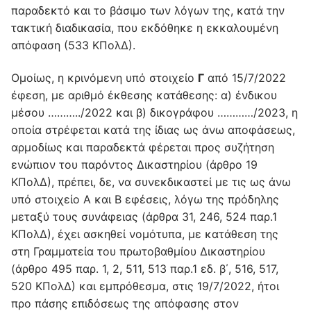
παραδεκτό και το βάσιμο των λόγων της, κατά την
τακτική διαδικασία, που εκδόθηκε η εκκαλουμένη
απόφαση (533 ΚΠολΔ).
Ομοίως, η κρινόμενη υπό στοιχείο
Γ
από 15/7/2022
έφεση, με αριθμό έκθεσης κατάθεσης: α) ένδικου
μέσου ………../2022 και β) δικογράφου …………/2023, η
οποία στρέφεται κατά της ίδιας ως άνω αποφάσεως,
αρμοδίως και παραδεκτά φέρεται προς συζήτηση
ενώπιον του παρόντος Δικαστηρίου (άρθρο 19
ΚΠολΔ), πρέπει, δε, να συνεκδικαστεί με τις ως άνω
υπό στοιχείο Α και Β εφέσεις, λόγω της πρόδηλης
μεταξύ τους συνάφειας (άρθρα 31, 246, 524 παρ.1
ΚΠολΔ), έχει ασκηθεί νομότυπα, με κατάθεση της
στη Γραμματεία του πρωτοβαθμίου Δικαστηρίου
(άρθρο 495 παρ. 1, 2, 511, 513 παρ.1 εδ. β΄, 516, 517,
520 ΚΠολΔ) και εμπρόθεσμα, στις 19/7/2022, ήτοι
προ πάσης επιδόσεως της απόφασης στον