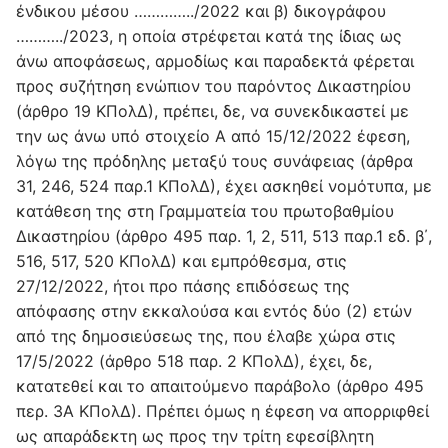
ένδικου μέσου …………../2022 και β) δικογράφου
………../2023, η οποία στρέφεται κατά της ίδιας ως
άνω αποφάσεως, αρμοδίως και παραδεκτά φέρεται
προς συζήτηση ενώπιον του παρόντος Δικαστηρίου
(άρθρο 19 ΚΠολΔ), πρέπει, δε, να συνεκδικαστεί με
την ως άνω υπό στοιχείο Α από 15/12/2022 έφεση,
λόγω της πρόδηλης μεταξύ τους συνάφειας (άρθρα
31, 246, 524 παρ.1 ΚΠολΔ), έχει ασκηθεί νομότυπα, με
κατάθεση της στη Γραμματεία του πρωτοβαθμίου
Δικαστηρίου (άρθρο 495 παρ. 1, 2, 511, 513 παρ.1 εδ. β΄,
516, 517, 520 ΚΠολΔ) και εμπρόθεσμα, στις
27/12/2022, ήτοι προ πάσης επιδόσεως της
απόφασης στην εκκαλούσα και εντός δύο (2) ετών
από της δημοσιεύσεως της, που έλαβε χώρα στις
17/5/2022 (άρθρο 518 παρ. 2 ΚΠολΔ), έχει, δε,
κατατεθεί και το απαιτούμενο παράβολο (άρθρο 495
περ. 3A ΚΠολΔ). Πρέπει όμως η έφεση να απορριφθεί
ως απαράδεκτη ως προς την τρίτη εφεσίβλητη