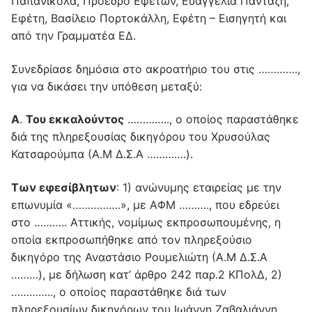
Παπανικόλα, Πρόεδρο Εφετών, Ευαγγελία Πανταζή,
Εφέτη, Βασίλειο Πορτοκάλλη, Εφέτη – Εισηγητή και
από την Γραμματέα EΔ.
Συνεδρίασε δημόσια στο ακροατήριο του στις ………….,
για να δικάσει την υπόθεση μεταξύ:
Α
.
Του εκκαλούντος
………….., ο οποίος παραστάθηκε
διά της πληρεξουσίας δικηγόρου του Χρυσούλας
Κατσαρούμπα (Α.Μ Δ.Σ.Α ………….).
Των εφεσίβλητων
: 1) ανώνυμης εταιρείας με την
επωνυμία «…………….», με ΑΦΜ ………., που εδρεύει
στο ……….. Αττικής, νομίμως εκπροσωπουμένης, η
οποία εκπροσωπήθηκε από τον πληρεξούσιο
δικηγόρο της Αναστάσιο Ρουμελιώτη (Α.Μ Δ.Σ.Α
………), με δήλωση κατ’ άρθρο 242 παρ.2 ΚΠολΔ, 2)
………….., ο οποίος παραστάθηκε διά των
πληρεξουσίων δικηγόρων του Ιωάννη Ζαβαλιάννη