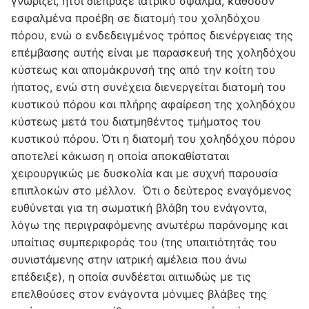
γνωρίζει, ήτοι διέπραξε ιατρικό σφάλμα, καθόσον
εσφαλμένα προέβη σε διατομή του χοληδόχου
πόρου, ενώ ο ενδεδειγμένος τρόπος διενέργειας της
επέμβασης αυτής είναι με παρασκευή της χοληδόχου
κύστεως και απομάκρυνσή της από την κοίτη του
ήπατος, ενώ στη συνέχεια διενεργείται διατομή του
κυστικού πόρου και πλήρης αφαίρεση της χοληδόχου
κύστεως μετά του διατμηθέντος τμήματος του
κυστικού πόρου. Ότι η διατομή του χοληδόχου πόρου
αποτελεί κάκωση η οποία αποκαθίσταται
χειρουργικώς με δυσκολία και με συχνή παρουσία
επιπλοκών στο μέλλον. Ότι ο δεύτερος εναγόμενος
ευθύνεται για τη σωματική βλάβη του ενάγοντα,
λόγω της περιγραφόμενης ανωτέρω παράνομης και
υπαίτιας συμπεριφοράς του (της υπαιτιότητάς του
συνιστάμενης στην ιατρική αμέλεια που άνω
επέδειξε), η οποία συνδέεται αιτιωδώς με τις
επελθούσες στον ενάγοντα μόνιμες βλάβες της