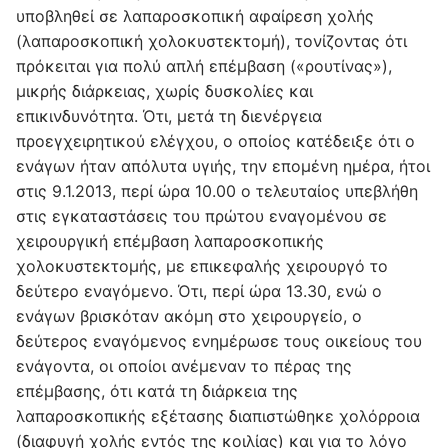
υποβληθεί σε λαπαροσκοπική αφαίρεση χολής
(λαπαροσκοπική χολοκυστεκτομή), τονίζοντας ότι
πρόκειται για πολύ απλή επέμβαση («ρουτίνας»),
μικρής διάρκειας, χωρίς δυσκολίες και
επικινδυνότητα. Ότι, μετά τη διενέργεια
προεγχειρητικού ελέγχου, ο οποίος κατέδειξε ότι ο
ενάγων ήταν απόλυτα υγιής, την επομένη ημέρα, ήτοι
στις 9.1.2013, περί ώρα 10.00 ο τελευταίος υπεβλήθη
στις εγκαταστάσεις του πρώτου εναγομένου σε
χειρουργική επέμβαση λαπαροσκοπικής
χολοκυστεκτομής, με επικεφαλής χειρουργό το
δεύτερο εναγόμενο. Ότι, περί ώρα 13.30, ενώ ο
ενάγων βρισκόταν ακόμη στο χειρουργείο, ο
δεύτερος εναγόμενος ενημέρωσε τους οικείους του
ενάγοντα, οι οποίοι ανέμεναν το πέρας της
επέμβασης, ότι κατά τη διάρκεια της
λαπαροσκοπικής εξέτασης διαπιστώθηκε χολόρροια
(διαφυγή χολής εντός της κοιλίας) και για το λόγο