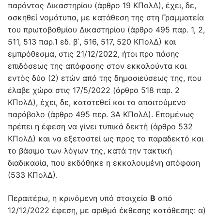
παρόντος Δικαστηρίου (άρθρο 19 ΚΠολΔ), έχει, δε,
ασκηθεί νομότυπα, με κατάθεση της στη Γραμματεία
του πρωτοβαθμίου Δικαστηρίου (άρθρο 495 παρ. 1, 2,
511, 513 παρ.1 εδ. β΄, 516, 517, 520 ΚΠολΔ) και
εμπρόθεσμα, στις 21/12/2022, ήτοι προ πάσης
επιδόσεως της απόφασης στον εκκαλούντα και
εντός δύο (2) ετών από της δημοσιεύσεως της, που
έλαβε χώρα στις 17/5/2022 (άρθρο 518 παρ. 2
ΚΠολΔ), έχει, δε, κατατεθεί και το απαιτούμενο
παράβολο (άρθρο 495 περ. 3A ΚΠολΔ). Επομένως
πρέπει η έφεση να γίνει τυπικά δεκτή (άρθρο 532
ΚΠολΔ) και να εξεταστεί ως προς το παραδεκτό και
το βάσιμο των λόγων της, κατά την τακτική
διαδικασία, που εκδόθηκε η εκκαλουμένη απόφαση
(533 ΚΠολΔ).
Περαιτέρω, η κρινόμενη υπό στοιχείο
Β
από
12/12/2022 έφεση, με αριθμό έκθεσης κατάθεσης: α)