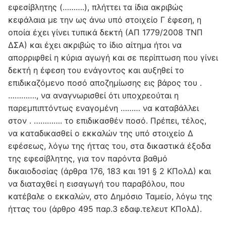
εφεσίβλητης (……….), πλήττει τα ίδια ακριβώς
κεφάλαια με την ως άνω υπό στοιχείο Γ έφεση, η
οποία έχει γίνει τυπικά δεκτή (ΑΠ 1779/2008 ΤΝΠ
ΔΣΑ) και έχει ακριβώς το ίδιο αίτημα ήτοι να
απορριφθεί η κύρια αγωγή και σε περίπτωση που γίνει
δεκτή η έφεση του ενάγοντος και αυξηθεί το
επιδικαζόμενο ποσό αποζημίωσης εις βάρος του .
…………., να αναγνωρισθεί ότι υποχρεούται η
παρεμπιπτόντως εναγομένη ……… να καταβάλλει
στον . …………. το επιδικασθέν ποσό. Πρέπει, τέλος,
να καταδικασθεί ο εκκαλών της υπό στοιχείο Δ
εφέσεως, λόγω της ήττας του, στα δικαστικά έξοδα
της εφεσίβλητης, για τον παρόντα βαθμό
δικαιοδοσίας (άρθρα 176, 183 και 191 § 2 ΚΠολΔ) και
να διαταχθεί η εισαγωγή του παραβόλου, που
κατέβαλε ο εκκαλών, στο Δημόσιο Ταμείο, λόγω της
ήττας του (άρθρο 495 παρ.3 εδαφ.τελευτ ΚΠολΔ).