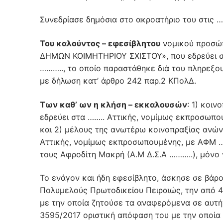
Συνεδρίασε δημόσια στο ακροατήριο του στις …
Του καλούντος – εφεσίβλητου
νομικού προσώπ
ΔΗΜΩΝ ΚΟΙΜΗΤΗΡΙΟΥ ΣΧΙΣΤΟΥ», που εδρεύει σ
……….., το οποίο παραστάθηκε διά του πληρεξου
με δήλωση κατ’ άρθρο 242 παρ.2 ΚΠολΔ.
Των καθ’ ων η κλήση – εκκαλουσών
: 1) κοι
εδρεύει στα …….. Αττικής, νομίμως εκπροσωπ
και 2) μέλους της ανωτέρω κοινοπραξίας ανών
Αττικής, νομίμως εκπροσωπουμένης, με ΑΦΜ …
τους Αφροδίτη Μακρή (Α.Μ Δ.Σ.Α ………..), μόνο 
Το ενάγον και ήδη εφεσίβλητο, άσκησε σε βάρ
Πολυμελούς Πρωτοδικείου Πειραιώς, την από 4
με την οποία ζητούσε τα αναφερόμενα σε αυτήν
3595/2017 οριστική απόφαση του με την οποία