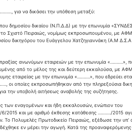
………, για να δικάσει την υπόθεση μεταξύ:
ου δημοσίου δικαίου (Ν.Π.Δ.Δ) με την επωνυμία «ΣΥΝΔ
το Σχιστό Πειραιώς, νομίμως εκπροσωπουμένου, με ΑΦΜ
σίου δικηγόρου του Ευάγγελου Χατζηγιαννάκη (Α.Μ Δ.Σ.Α 
νοπραξίας ανωνύμων εταιρειών με την επωνυμία «……….», π
ουμένης από το μέλος της και δεύτερη εκκαλούσα, με Α
υμης εταιρείας με την επωνυμία «……….», που εδρεύει σ
…., οι οποίες εκπροσωπήθηκαν από την πληρεξούσια δικ
για την υποβολή αιτήσεως αναβολής της συζήτησης.
ος των εναγομένων και ήδη εκκαλουσών, ενώπιον του
/6/2015 και με αριθμό έκθεσης κατάθεσης ………./2015 αγ
. Το Πολυμελές Πρωτοδικείο Πειραιώς, εξέδωσε την υπ’ α
 δέχθηκε εν μέρει την αγωγή. Κατά της προαναφερόμενης