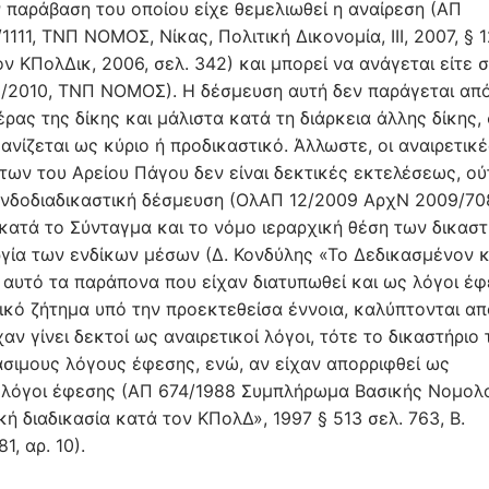
 παράβαση του οποίου είχε θεμελιωθεί η αναίρεση (ΑΠ
11, ΤΝΠ ΝΟΜΟΣ, Νίκας, Πολιτική Δικονομία, ΙΙΙ, 2007, § 12
ον ΚΠολΔικ, 2006, σελ. 342) και μπορεί να ανάγεται είτε 
29/2010, TΝΠ ΝΟΜΟΣ). Η δέσμευση αυτή δεν παράγεται απ
ρας της δίκης και μάλιστα κατά τη διάρκεια άλλης δίκης,
ανίζεται ως κύριο ή προδικαστικό. Άλλωστε, οι αναιρετικέ
των του Αρείου Πάγου δεν είναι δεκτικές εκτελέσεως, ού
ενδοδιαδικαστική δέσμευση (ΟλΑΠ 12/2009 ΑρχΝ 2009/70
κατά το Σύνταγμα και το νόμο ιεραρχική θέση των δικασ
υργία των ενδίκων μέσων (Δ. Κονδύλης «Το Δεδικασμένον 
όγο αυτό τα παράπονα που είχαν διατυπωθεί και ως λόγοι έ
ικό ζήτημα υπό την προεκτεθείσα έννοια, καλύπτονται απ
αν γίνει δεκτοί ως αναιρετικοί λόγοι, τότε το δικαστήριο 
άσιμους λόγους έφεσης, ενώ, αν είχαν απορριφθεί ως
ς λόγοι έφεσης (ΑΠ 674/1988 Συμπλήρωμα Βασικής Νομολ
κή διαδικασία κατά τον ΚΠολΔ», 1997 § 513 σελ. 763, Β.
, αρ. 10).