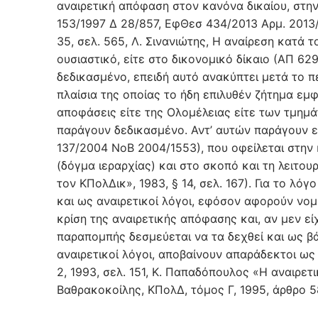
αναιρετική απόφαση στον κανόνα δικαίου, στην
153/1997 Δ 28/857, ΕφΘεσ 434/2013 Αρμ. 2013/11
35, σελ. 565, Λ. Σινανιώτης, Η αναίρεση κατά τ
ουσιαστικό, είτε στο δικονομικό δίκαιο (ΑΠ 6
δεδικασμένο, επειδή αυτό ανακύπτει μετά το πέ
πλαίσια της οποίας το ήδη επιλυθέν ζήτημα εμφ
αποφάσεις είτε της Ολομέλειας είτε των τμημά
παράγουν δεδικασμένο. Αντ’ αυτών παράγουν 
137/2004 ΝοΒ 2004/1553), που οφείλεται στην 
(δόγμα ιεραρχίας) και στο σκοπό και τη λειτο
τον ΚΠολΔικ», 1983, § 14, σελ. 167). Για το λ
και ως αναιρετικοί λόγοι, εφόσον αφορούν νομ
κρίση της αναιρετικής απόφασης και, αν μεν είχ
παραπομπής δεσμεύεται να τα δεχθεί και ως β
αναιρετικοί λόγοι, αποβαίνουν απαράδεκτοι ω
2, 1993, σελ. 151, Κ. Παπαδόπουλος «Η αναιρετι
Βαθρακοκοίλης, ΚΠολΔ, τόμος Γ, 1995, άρθρο 581