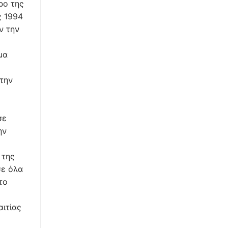
ρο της
ς 1994
ν την
μα
 την
σε
ην
 της
σε όλα
το
αιτίας