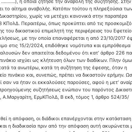
………..), η οποία ζήτησε την αναβολή της συζήτησης. Στην
ι το αίτημα αναβολής. Κατόπιν τούτου η πληρεξούσια τω
ικαστηρίου, χωρίς να μετέχει κανονικά στην παραπέρα
3 ΚΠολΔ. Περαιτέρω, όπως προκύπτει από τις προσκομιζ
σης του δικαστικού επιμελητή της περιφέρειας του Εφετείο
κλήσεως, με την οποία επαναφέρεται η από 23/10/2017 έ
σιμο στις 15/2/2024, επιδόθηκε νομότυπα και εμπρόθεσμα 
λουσών δεν απαιτείται δεδομένου ότι κατ’ άρθρο 226 πα
ινάκιο ισχύει ως κλήτευση όλων των διαδίκων. Πλην όμω
ατά τα ανωτέρω, κατά τη συζήτηση της έφεσης, όταν η
ίο πινάκιο και, συνεπώς, πρέπει να δικαστούν ερήμην. Ω
ί σαν να ήταν οι εκκαλούσες παρούσες, αφού η μετ’ αναί
 προηγούμενης συζητήσεως ενώπιον του παρόντος Δικαστ
, Α.Μαργαρίτη, ΕρμΚΠολΔ, Β εκδ, τόμος 1, άρθρο 524/35/
εθεί η απόφαση, οι διάδικοι επανέρχονται στην κατάσταση
και η διαδικασία πριν από την απόφαση αυτή ακυρώνεται