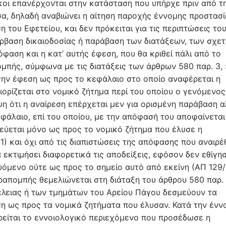
κοι επανέρχονται στην κατάσταση που υπήρχε πριν από τ
σα, δηλαδή αναβιώνει η αίτηση παροχής έννομης προστασί
η του Εφετείου, και δεν πρόκειται για τις περιπτώσεις το
έρβαση δικαιοδοσίας ή παράβαση των διατάξεων, των σχε
φαση και η κατ’ αυτής έφεση, που θα κριθεί πάλι από το
ομπής, σύμφωνα με τις διατάξεις των άρθρων 580 παρ. 3,
ι την έφεση ως προς το κεφάλαιο στο οποίο αναφέρεται η
ιορίζεται στο νομικό ζήτημα περί του οποίου ο γενόμενος
 ότι η αναίρεση επέρχεται μεν για ορισμένη παράβαση α
φάλαιο, επί του οποίου, με την απόφασή του αποφαίνεται
εύεται μόνο ως προς το νομικό ζήτημα που έλυσε η
) και όχι από τις διαπιστώσεις της απόφασης που αναιρέ
εκτιμήσει διαφορετικά τις αποδείξεις, εφόσον δεν εθίγη
μευόμενο ούτε ως προς το σημείο αυτό από εκείνη (ΑΠ 129
ραπομπής θεμελιώνεται στη διάταξη του άρθρου 580 παρ.
έλειας ή των τμημάτων του Αρείου Πάγου δεσμεύουν τα
ση ως προς τα νομικά ζητήματα που έλυσαν. Κατά την ένν
ρείται το εννοιολογικό περιεχόμενο που προσέδωσε η