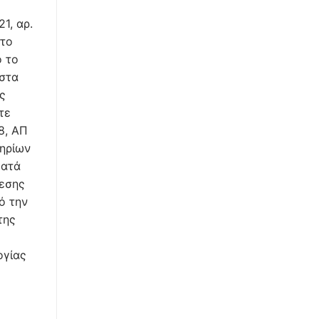
1, αρ.
στο
ό το
 στα
ς
τε
8, ΑΠ
τηρίων
κατά
φεσης
ό την
της
ογίας