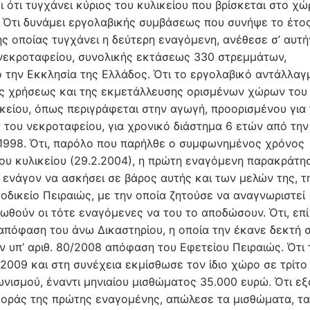
 ότι τυγχάνει κύριος του κυλικείου που βρίσκεται στο χώ
. Ότι δυνάμει εργολαβικής συμβάσεως που συνήψε το έτο
ς οποίας τυγχάνει η δεύτερη εναγόμενη, ανέθεσε σ’ αυτή
νεκροταφείου, συνολικής εκτάσεως 330 στρεμμάτων,
 την Εκκλησία της Ελλάδος. Ότι το εργολαβικό αντάλλαγ
ης χρήσεως και της εκμετάλλευσης ορισμένων χώρων του
κείου, όπως περιγράφεται στην αγωγή, προορισμένου για
του νεκροταφείου, για χρονικό διάστημα 6 ετών από την
.2.1998. Ότι, παρόλο που παρήλθε ο συμφωνημένος χρόνος
υ κυλικείου (29.2.2004), η πρώτη εναγόμενη παρακράτη
 ενάγον να ασκήσει σε βάρος αυτής και των μελών της, τ
δικείο Πειραιώς, με την οποία ζητούσε να αναγνωριστεί
εωθούν οι τότε εναγόμενες να του το αποδώσουν. Ότι, επί
απόφαση του άνω Δικαστηρίου, η οποία την έκανε δεκτή 
ν υπ’ αριθ. 80/2008 απόφαση του Εφετείου Πειραιώς. Ότι 
2009 και στη συνέχεια εκμίσθωσε τον ίδιο χώρο σε τρίτο
νισμού, έναντι μηνιαίου μισθώματος 35.000 ευρώ. Ότι εξ
φοράς της πρώτης εναγομένης, απώλεσε τα μισθώματα, τα