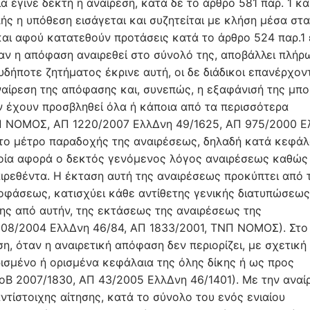
α έγινε δεκτή η αναίρεση, κατά δε το άρθρο 581 παρ. 1 κα
ής η υπόθεση εισάγεται και συζητείται με κλήση μέσα στα
αι αφού κατατεθούν προτάσεις κατά το άρθρο 524 παρ.1 ε
, αν η απόφαση αναιρεθεί στο σύνολό της, αποβάλλει πλήρ
δήποτε ζητήματος έκρινε αυτή, οι δε διάδικοι επανέρχον
αίρεση της απόφασης και, συνεπώς, η εξαφάνισή της μπο
αν έχουν προσβληθεί όλα ή κάποια από τα περισσότερα
ΝΠ ΝΟΜΟΣ, ΑΠ 1220/2007 ΕλλΔνη 49/1625, ΑΠ 975/2000 Ε
ά το μέτρο παραδοχής της αναιρέσεως, δηλαδή κατά κεφάλ
ποία αφορά ο δεκτός γενόμενος λόγος αναιρέσεως καθώς
ιρεθέντα. Η έκταση αυτή της αναιρέσεως προκύπτει από 
οφάσεως, κατισχύει κάθε αντίθετης γενικής διατυπώσεως
της από αυτήν, της εκτάσεως της αναιρέσεως της
08/2004 ΕλλΔνη 46/84, ΑΠ 1833/2001, ΤΝΠ ΝΟΜΟΣ). Στο
ση, όταν η αναιρετική απόφαση δεν περιορίζει, με σχετική
ρισμένο ή ορισμένα κεφάλαια της όλης δίκης ή ως προς
οΒ 2007/1830, ΑΠ 43/2005 ΕλλΔνη 46/1401). Με την αναί
τίστοιχης αίτησης, κατά το σύνολο του ενός ενιαίου