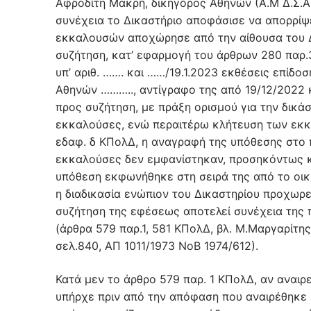
Αφροδίτη Μακρή, δικηγόρος Αθηνών (Α.Μ Δ.Σ.Α 
συνέχεια το Δικαστήριο αποφάσισε να απορρίψε
εκκαλουσών αποχώρησε από την αίθουσα του Δ
συζήτηση, κατ’ εφαρμογή του άρθρων 280 παρ.
υπ’ αριθ. ……. και ……/19.1.2023 εκθέσεις επίδο
Αθηνών ……….., αντίγραφο της από 19/12/2022 
προς συζήτηση, με πράξη ορισμού για την δικά
εκκαλούσες, ενώ περαιτέρω κλήτευση των εκκα
εδαφ. δ ΚΠολΔ, η αναγραφή της υπόθεσης στο π
εκκαλούσες δεν εμφανίστηκαν, προσηκόντως κ
υπόθεση εκφωνήθηκε στη σειρά της από το οικε
η διαδικασία ενώπιον του Δικαστηρίου προχωρε
συζήτηση της εφέσεως αποτελεί συνέχεια της
(άρθρα 579 παρ.1, 581 ΚΠολΔ, βλ. Μ.Μαργαρίτης
σελ.840, ΑΠ 1011/1973 ΝοΒ 1974/612).
Κατά μεν το άρθρο 579 παρ. 1 ΚΠολΔ, αν αναιρ
υπήρχε πριν από την απόφαση που αναιρέθηκε 