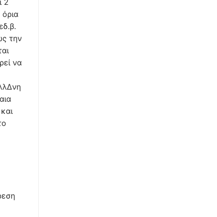
ι 2
 όρια
δ.β.
ως την
ται
ρεί να
λλΔνη
αια
 και
το
ρεση