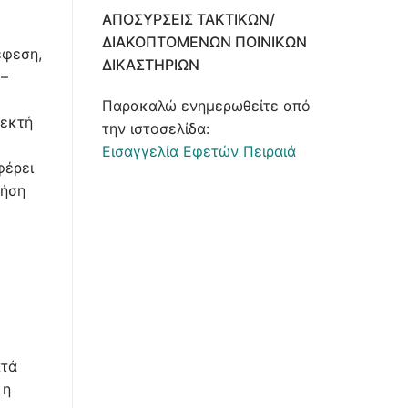
ΑΠΟΣΎΡΣΕΙΣ ΤΑΚΤΙΚΏΝ/
ΔΙΑΚΟΠΤΌΜΕΝΩΝ ΠΟΙΝΙΚΏΝ
έφεση,
ΔΙΚΑΣΤΗΡΊΩΝ
 –
Παρακαλώ ενημερωθείτε από
δεκτή
την ιστοσελίδα:
Εισαγγελία Εφετών Πειραιά
φέρει
λήση
ατά
 η