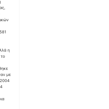
η
ας,
υ
τικών
 581
λλά η
 το
θηκε
σαν με
/2004
 4
οια