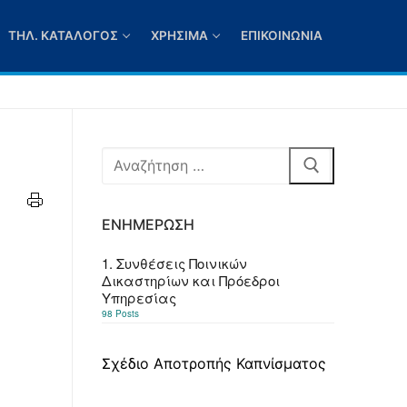
ΤΗΛ. ΚΑΤΆΛΟΓΟΣ
ΧΡΉΣΙΜΑ
ΕΠΙΚΟΙΝΩΝΊΑ
Αναζήτηση
για:
ΕΝΗΜΈΡΩΣΗ
1. Συνθέσεις Ποινικών
Δικαστηρίων και Πρόεδροι
Υπηρεσίας
98 Posts
Σχέδιο Αποτροπής Καπνίσματος