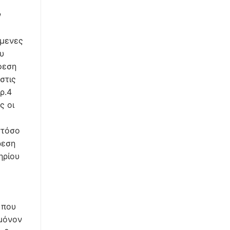
ν
όμενες
υ
φεση
στις
ρ.4
ς οι
στόσο
ρεση
ηρίου
 που
 μόνον