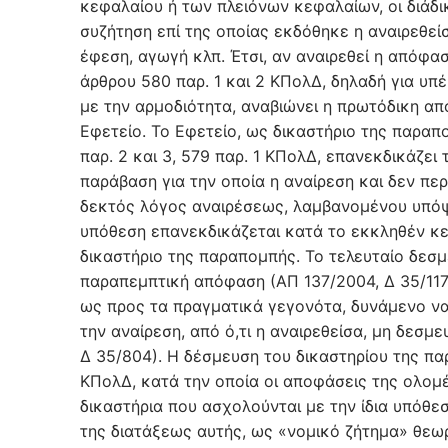
κεφαλαίου ή των πλειόνων κεφαλαίων, οι διάδι
συζήτηση επί της οποίας εκδόθηκε η αναιρεθεί
έφεση, αγωγή κλπ. Έτσι, αν αναιρεθεί η απόφασ
άρθρου 580 παρ. 1 και 2 ΚΠολΔ, δηλαδή για υπ
με την αρμοδιότητα, αναβιώνει η πρωτόδικη από
Εφετείο. Το Εφετείο, ως δικαστήριο της παραπ
παρ. 2 και 3, 579 παρ. 1 ΚΠολΔ, επανεκδικάζε
παράβαση για την οποία η αναίρεση και δεν περ
δεκτός λόγος αναιρέσεως, λαμβανομένου υπόψη
υπόθεση επανεκδικάζεται κατά το εκκληθέν κε
δικαστήριο της παραπομπής. Το τελευταίο δεσμ
παραπεμπτική απόφαση (ΑΠ 137/2004, Δ 35/1171
ως προς τα πραγματικά γεγονότα, δυνάμενο να 
την αναίρεση, από ό,τι η αναιρεθείσα, μη δεσ
Δ 35/804). Η δέσμευση του δικαστηρίου της πα
ΚΠολΔ, κατά την οποία οι αποφάσεις της ολομ
δικαστήρια που ασχολούνται με την ίδια υπόθε
της διατάξεως αυτής, ως «νομικό ζήτημα» θεω