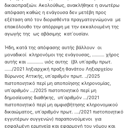
δικαιοπραξιών. Ακολούθως, ανακλήθηκε η ανωτέρω
απόφαση καθώς η ενάγουσα δεν μετέβη προς
εξέταση από τον διορισθέντα πραγματογνώμονα με
επακόλουθο την απόρριψη με την εκκαλουμένη της
αγωγής της ως αβάσιμης κατ΄ουσίαν.
Ήδη, κατά της απόφασης αυτής βάλλουν οι
μοναδικοί κληρονόμοι της ενάγουσας, ………. χήρος
αυτής και …………. υιός αυτης (βλ υπ΄αριθμ πρωτ.
……/2021 ληξιαρχική πραξη θανάτου Ληξιαρχείου
Βύρωνος Αττικής, υπ΄αριθμόν πρωτ. ../2025
πιστοποιητικό περί μη αποποίησης κληρονομίας,
υπ΄αριθμόν …/2025 πιστοποιητικό περί μη
δημοσίευσης διαθήκης, υπ΄αριθμόν …/2021
πιστοποιητικό περί μη αμφισβήτησης κληρονομικού
δικαιώματος, υπ΄αριθμόν πρωτ. …./2021 πιστοποιητικό
εγγυτέρων συγγενών) παραπονούμενοι για
εσφαλμένη ερμηνεία και εφαρμογή του νόμου και