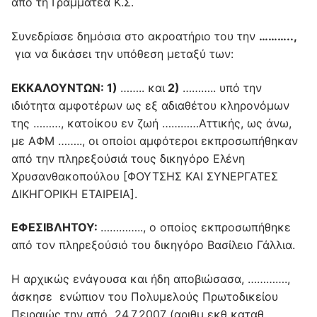
από τη Γραμματέα Κ.Σ.
Συνεδρίασε δημόσια στο ακροατήριο του την
………..,
για να δικάσει την υπόθεση μεταξύ των:
ΕΚΚΑΛΟΥΝΤΩΝ: 1)
…….. και
2)
……….. υπό την
ιδιότητα αμφοτέρων ως εξ αδιαθέτου κληρονόμων
της ………, κατοίκου εν ζωή …………Αττικής, ως άνω,
με ΑΦΜ …….., οι οποίοι αμφότεροι εκπροσωπήθηκαν
από την πληρεξούσιά τους δικηγόρο Ελένη
Χρυσανθακοπούλου [ΦΟΥΤΣΗΣ ΚΑΙ ΣΥΝΕΡΓΑΤΕΣ
ΔΙΚΗΓΟΡΙΚΗ ΕΤΑΙΡΕΙΑ].
ΕΦΕΣΙΒΛΗΤΟΥ:
………….., ο οποίος εκπροσωπήθηκε
από τον πληρεξούσιό του δικηγόρο Βασίλειο Γάλλια.
Η αρχικώς ενάγουσα και ήδη αποβιώσασα, ………….,
άσκησε ενώπιον του Πολυμελούς Πρωτοδικείου
Πειραιώς την από 24.7.2007 (αριθμ εκθ καταθ