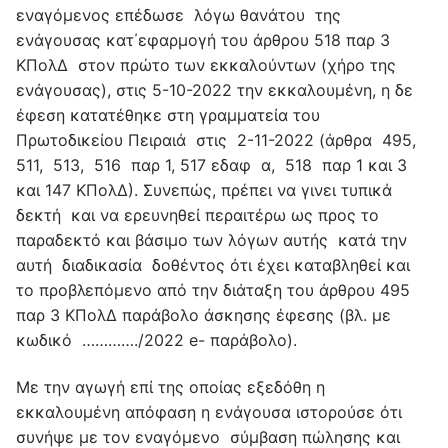
εναγόμενος επέδωσε λόγω θανάτου της
ενάγουσας κατ΄εφαρμογή του άρθρου 518 παρ 3
ΚΠολΔ στον πρώτο των εκκαλούντων (χήρο της
ενάγουσας), στις 5-10-2022 την εκκαλουμένη, η δε
έφεση κατατέθηκε στη γραμματεία του
Πρωτοδικείου Πειραιά στις 2-11-2022 (άρθρα 495,
511, 513, 516 παρ 1, 517 εδαφ α, 518 παρ 1 και 3
και 147 ΚΠολΔ). Συνεπώς, πρέπει να γινει τυπικά
δεκτή και να ερευνηθεί περαιτέρω ως προς το
παραδεκτό και βάσιμο των λόγων αυτής κατά την
αυτή διαδικασία δοθέντος ότι έχει καταβληθεί και
το προβλεπόμενο από την διάταξη του άρθρου 495
παρ 3 ΚΠολΔ παράβολο άσκησης έφεσης (βλ. με
κωδικό …………./2022 e- παράβολο).
Με την αγωγή επί της οποίας εξεδόθη η
εκκαλουμένη απόφαση η ενάγουσα ιστορούσε ότι
συνήψε με τον εναγόμενο σύμβαση πώλησης και