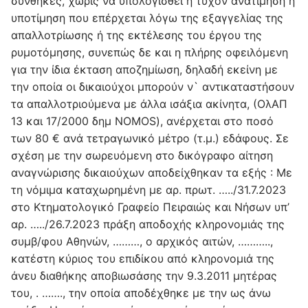
συνθήκες, χωρίς να υπολογισθεί η τυχόν ανατίμηση ή
υποτίμηση που επέρχεται λόγω της εξαγγελίας της
απαλλοτρίωσης ή της εκτέλεσης του έργου της
ρυμοτόμησης, συνεπώς δε και η πλήρης οφειλόμενη
για την ίδια έκταση αποζημίωση, δηλαδή εκείνη με
την οποία οι δικαιούχοι μπορούν ν` αντικαταστήσουν
τα απαλλοτριούμενα με άλλα ισάξια ακίνητα, (ΟλΑΠ
13 και 17/2000 δημ NOMOS), ανέρχεται στο ποσό
των 80 € ανά τετραγωνικό μέτρο (τ.μ.) εδάφους. Σε
σχέση με την σωρευόμενη στο δικόγραφο αίτηση
αναγνώρισης δικαιούχων αποδείχθηκαν τα εξής : Με
τη νόμιμα καταχωρημένη με αρ. πρωτ. …../31.7.2023
στο Κτηματολογικό Γραφείο Πειραιώς και Νήσων υπ’
αρ. …../26.7.2023 πράξη αποδοχής κληρονομιάς της
συμβ/φου Αθηνών, ………, ο αρχικός αιτών, ………..,
κατέστη κύριος του επιδίκου από κληρονομιά της
άνευ διαθήκης αποβιωσάσης την 9.3.2011 μητέρας
του, . ……., την οποία αποδέχθηκε με την ως άνω