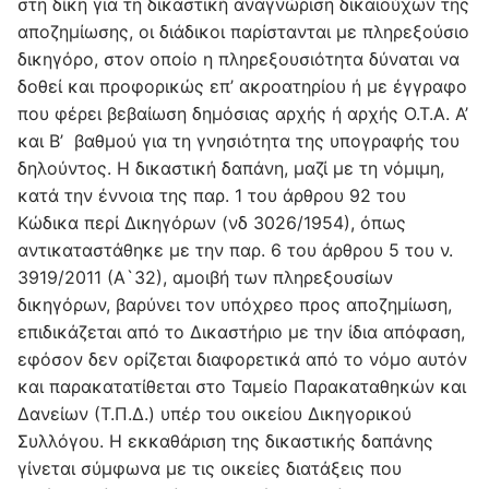
στη δίκη για τη δικαστική αναγνώριση δικαιούχων της
αποζημίωσης, οι διάδικοι παρίστανται με πληρεξούσιο
δικηγόρο, στον οποίο η πληρεξουσιότητα δύναται να
δοθεί και προφορικώς επ’ ακροατηρίου ή με έγγραφο
που φέρει βεβαίωση δημόσιας αρχής ή αρχής Ο.Τ.Α. Α’
και Β’ βαθμού για τη γνησιότητα της υπογραφής του
δηλούντος. Η δικαστική δαπάνη, μαζί με τη νόμιμη,
κατά την έννοια της παρ. 1 του άρθρου 92 του
Κώδικα περί Δικηγόρων (νδ 3026/1954), όπως
αντικαταστάθηκε με την παρ. 6 του άρθρου 5 του ν.
3919/2011 (Α`32), αμοιβή των πληρεξουσίων
δικηγόρων, βαρύνει τον υπόχρεο προς αποζημίωση,
επιδικάζεται από το Δικαστήριο με την ίδια απόφαση,
εφόσον δεν ορίζεται διαφορετικά από το νόμο αυτόν
και παρακατατίθεται στο Ταμείο Παρακαταθηκών και
Δανείων (Τ.Π.Δ.) υπέρ του οικείου Δικηγορικού
Συλλόγου. Η εκκαθάριση της δικαστικής δαπάνης
γίνεται σύμφωνα με τις οικείες διατάξεις που