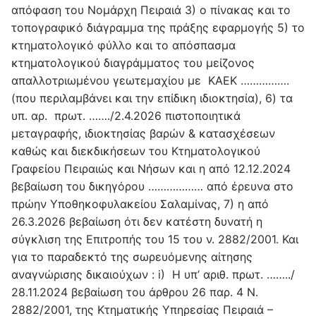
απόφαση του Νομάρχη Πειραιά 3) ο πίνακας και το
τοπογραφικό διάγραμμα της πράξης εφαρμογής 5) το
κτηματολογικό φύλλο και το απόσπασμα
κτηματολογικού διαγράμματος του μείζονος
απαλλοτριωμένου γεωτεμαχίου με ΚΑΕΚ …………….
(που περιλαμβάνει και την επίδικη ιδιοκτησία), 6) τα
υπ. αρ. πρωτ. ……./2.4.2026 πιστοποιητικά
μεταγραφής, ιδιοκτησίας βαρών & κατασχέσεων
καθώς και διεκδικήσεων του Κτηματολογικού
Γραφείου Πειραιώς και Νήσων και η από 12.12.2024
βεβαίωση του δικηγόρου ……………… από έρευνα στο
πρώην Υποθηκοφυλακείου Σαλαμίνας, 7) η από
26.3.2026 βεβαίωση ότι δεν κατέστη δυνατή η
σύγκλιση της Επιτροπής του 15 του ν. 2882/2001. Και
για το παραδεκτό της σωρευόμενης αίτησης
αναγνώρισης δικαιούχων : i) Η υπ’ αριθ. πρωτ. ……../
28.11.2024 βεβαίωση του άρθρου 26 παρ. 4 Ν.
2882/2001, της Κτηματικής Υπηρεσίας Πειραιά –