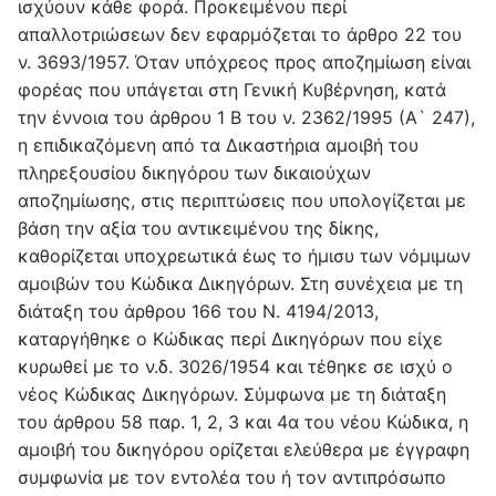
ισχύουν κάθε φορά. Προκειμένου περί
απαλλοτριώσεων δεν εφαρμόζεται το άρθρο 22 του
ν. 3693/1957. Όταν υπόχρεος προς αποζημίωση είναι
φορέας που υπάγεται στη Γενική Κυβέρνηση, κατά
την έννοια του άρθρου 1 Β του ν. 2362/1995 (Α` 247),
η επιδικαζόμενη από τα Δικαστήρια αμοιβή του
πληρεξουσίου δικηγόρου των δικαιούχων
αποζημίωσης, στις περιπτώσεις που υπολογίζεται με
βάση την αξία του αντικειμένου της δίκης,
καθορίζεται υποχρεωτικά έως το ήμισυ των νόμιμων
αμοιβών του Κώδικα Δικηγόρων. Στη συνέχεια με τη
διάταξη του άρθρου 166 του Ν. 4194/2013,
καταργήθηκε ο Κώδικας περί Δικηγόρων που είχε
κυρωθεί με το ν.δ. 3026/1954 και τέθηκε σε ισχύ ο
νέος Κώδικας Δικηγόρων. Σύμφωνα με τη διάταξη
του άρθρου 58 παρ. 1, 2, 3 και 4α του νέου Κώδικα, η
αμοιβή του δικηγόρου ορίζεται ελεύθερα με έγγραφη
συμφωνία με τον εντολέα του ή τον αντιπρόσωπο