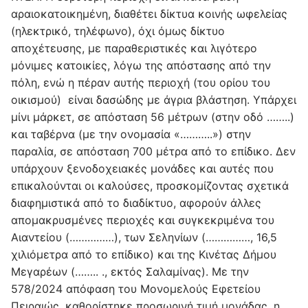
αραιοκατοικημένη, διαθέτει δίκτυα κοινής ωφελείας
(ηλεκτρικό, τηλέφωνο), όχι όμως δίκτυο
αποχέτευσης, με παραθεριστικές και λιγότερο
μόνιμες κατοικίες, λόγω της απόστασης από την
πόλη, ενώ η πέραν αυτής περιοχή (του ορίου του
οικισμού) είναι δασώδης με άγρια βλάστηση. Υπάρχει
μίνι μάρκετ, σε απόσταση 56 μέτρων (στην οδό ……..)
και ταβέρνα (με την ονομασία «………..») στην
παραλία, σε απόσταση 700 μέτρα από το επίδικο. Δεν
υπάρχουν ξενοδοχειακές μονάδες και αυτές που
επικαλούνται οι καλούσες, προσκομίζοντας σχετικά
διαφημιστικά από το διαδίκτυο, αφορούν άλλες
απομακρυσμένες περιοχές και συγκεκριμένα του
Αιαντείου (……………), των Σεληνίων (……………, 16,5
χιλιόμετρα από το επίδικο) και της Κινέτας Δήμου
Μεγαρέων (…….. ., εκτός Σαλαμίνας). Με την
578/2024 απόφαση του Μονομελούς Εφετείου
Πειραιώς, καθορίστηκε προσωρινή τιμή μονάδας, η