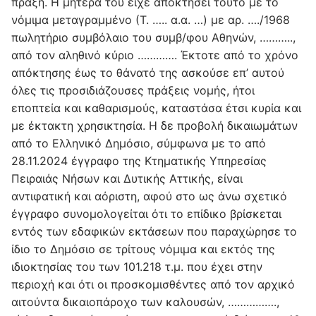
πράξη. Η μητέρα του είχε αποκτήσει τούτο με το
νόμιμα μεταγραμμένο (Τ. ….. α.α. …) με αρ. …./1968
πωλητήριο συμβόλαιο του συμβ/φου Αθηνών, ………..,
από τον αληθινό κύριο …………. Έκτοτε από το χρόνο
απόκτησης έως το θάνατό της ασκούσε επ’ αυτού
όλες τις προσιδιάζουσες πράξεις νομής, ήτοι
εποπτεία και καθαρισμούς, καταστάσα έτσι κυρία και
με έκτακτη χρησικτησία. Η δε προβολή δικαιωμάτων
από το Ελληνικό Δημόσιο, σύμφωνα με το από
28.11.2024 έγγραφο της Κτηματικής Υπηρεσίας
Πειραιάς Νήσων και Δυτικής Αττικής, είναι
αντιφατική και αόριστη, αφού στο ως άνω σχετικό
έγγραφο συνομολογείται ότι το επίδικο βρίσκεται
εντός των εδαφικών εκτάσεων που παραχώρησε το
ίδιο το Δημόσιο σε τρίτους νόμιμα και εκτός της
ιδιοκτησίας του των 101.218 τ.μ. που έχει στην
περιοχή και ότι οι προσκομισθέντες από τον αρχικό
αιτούντα δικαιοπάροχο των καλουσών, …………….,