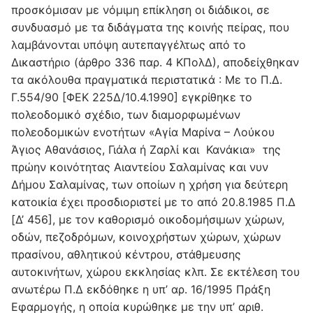
προσκόμισαν με νόμιμη επίκληση οι διάδικοι, σε
συνδυασμό με τα διδάγματα της κοινής πείρας, που
λαμβάνονται υπόψη αυτεπαγγέλτως από το
Δικαστήριο (άρθρο 336 παρ. 4 ΚΠολΔ), αποδείχθηκαν
τα ακόλουθα πραγματικά περιστατικά : Με το Π.Δ.
Γ.554/90 [ΦΕΚ 225Δ/10.4.1990] εγκρίθηκε το
πολεοδομικό σχέδιο, των διαμορφωμένων
πολεοδομικών ενοτήτων «Αγία Μαρίνα – Λούκου
Άγιος Αθανάσιος, Γιάλα ή Ζαρλί και Κανάκια» της
πρώην κοινότητας Αιαντείου Σαλαµίνας και νυν
Δήµου Σαλαµίνας, των οποίων η χρήση για δεύτερη
κατοικία έχει προσδιοριστεί µε το από 20.8.1985 Π.Δ
[Δ’ 456], µε τον καθορισμό οικοδομήσιμων χώρων,
οδών, πεζοδρόμων, κοινοχρήστων χώρων, χώρων
πρασίνου, αθλητικού κέντρου, στάθμευσης
αυτοκινήτων, χώρου εκκλησίας κλπ. Σε εκτέλεση του
ανωτέρω Π.Δ εκδόθηκε η υπ’ αρ. 16/1995 Πράξη
Εφαρμογής, η οποία κυρώθηκε µε την υπ’ αριθ.