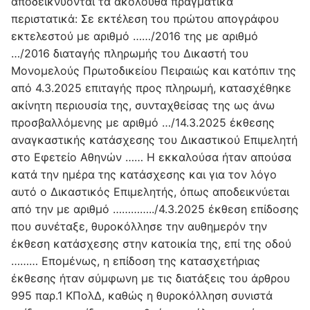
αποδεικνύονται τα ακόλουθα πραγματικά
περιστατικά: Σε εκτέλεση του πρώτου απογράφου
εκτελεστού με αριθμό ……/2016 της με αριθμό
…/2016 διαταγής πληρωμής του Δικαστή του
Μονομελούς Πρωτοδικείου Πειραιώς και κατόπιν της
από 4.3.2025 επιταγής προς πληρωμή, κατασχέθηκε
ακίνητη περιουσία της, συνταχθείσας της ως άνω
προσβαλλόμενης με αριθμό …/14.3.2025 έκθεσης
αναγκαστικής κατάσχεσης του Δικαστικού Επιμελητή
στο Εφετείο Αθηνών …… Η εκκαλούσα ήταν απούσα
κατά την ημέρα της κατάσχεσης και για τον λόγο
αυτό ο Δικαστικός Επιμελητής, όπως αποδεικνύεται
από την με αριθμό …………../4.3.2025 έκθεση επίδοσης
που συνέταξε, θυροκόλλησε την αυθημερόν την
έκθεση κατάσχεσης στην κατοικία της, επί της οδού
……… Επομένως, η επίδοση της κατασχετήριας
έκθεσης ήταν σύμφωνη με τις διατάξεις του άρθρου
995 παρ.1 ΚΠολΔ, καθώς η θυροκόλληση συνιστά