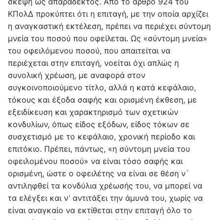
σκέψη ως απαράδεκτος. Από το άρθρο 924 του
KΠολΔ προκύπτει ότι η επιταγή, με την οποία αρχίζει
η αναγκαστική εκτέλεση, πρέπει να περιέχει σύντομη
μνεία του ποσού που οφείλεται. Ως «σύντομη μνεία»
του οφειλόμενου ποσού, που απαιτείται να
περιέχεται στην επιταγή, νοείται όχι απλώς η
συνολική χρέωση, με αναφορά στον
συγκοινοποιούμενο τίτλο, αλλά η κατά κεφάλαιο,
τόκους και έξοδα σαφής και ορισμένη έκθεση, με
εξειδίκευση και χαρακτηρισμό των σχετικών
κονδυλίων, όπως είδος εξόδων, είδος τόκων σε
συσχετισμό με το κεφάλαιο, χρονική περίοδο και
επιτόκιο. Πρέπει, πάντως, «η σύντομη μνεία του
οφειλομένου ποσού» να είναι τόσο σαφής και
ορισμένη, ώστε ο οφειλέτης να είναι σε θέση ν`
αντιληφθεί τα κονδύλια χρέωσής του, να μπορεί να
τα ελέγξει και ν’ αντιτάξει την άμυνά του, χωρίς να
είναι αναγκαίο να εκτίθεται στην επιταγή όλο το