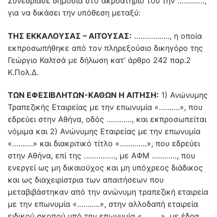
Συνεδρίασε δημόσια στο ακροατήριό του την ………….,
για να δικάσει την υπόθεση μεταξύ:
ΤΗΣ ΕΚΚΑΛΟΥΣΑΣ – ΑΙΤΟΥΣΑΣ:
…………….., η οποία
εκπροσωπήθηκε από τον πληρεξούσιο δικηγόρο της
Γεώργιο Καλτσά με δήλωση κατ’ άρθρο 242 παρ.2
Κ.Πολ.Δ.
ΤΩΝ ΕΦΕΣΙΒΛΗΤΩΝ-ΚΑΘΩΝ Η ΑΙΤΗΣΗ:
1) Ανώνυμης
Τραπεζικής Εταιρείας με την επωνυμία «……….», που
εδρεύει στην Αθήνα, οδός …………, και εκπροσωπείται
νόμιμα και 2) Ανώνυμης Εταιρείας με την επωνυμία
«……….» και διακριτικό τίτλο «………….», που εδρεύει
στην Αθήνα, επί της ……………, με ΑΦΜ …………, που
ενεργεί ως μη δικαιούχος και μη υπόχρεος διάδικος
και ως διαχειρίστρια των απαιτήσεων που
μεταβιβάστηκαν από την ανώνυμη τραπεζική εταιρεία
με την επωνυμία «………..», στην αλλοδαπή εταιρεία
ειδικού σκοπού υπό την επωνυμία «………», με έδρα