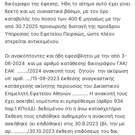
δικόγραφο της έφεσης. Ήδη το αίτημα αυτό έχει γίνει
δεκτό και ως ουσιαστικά βάσιμο, με τον όρο
καταβολής του ποσού των 400 € μηνιαίως με την
από 30.7.2025 προσωρινής διαταγή της προέδρου
Υπηρεσίας του Εφετείου Πειραιώς, ώστε πλέον
στερείται αντικειμένου.
Οι ανακόπτοντες και ήδη εφεσίβλητοι με την από 3-
06-2024 και με αριθμό κατάθεσης δικογράφου ΓΑΚ/
ΕΑΚ ……../2024 ανακοπή τους ζητούν την ακύρωση
υπ’ αριθ. …./15-09-2023 έκθεσης αναγκαστικής
κατάσχεσης ακίνητης περιουσίας του Δικαστικού
Επιμελητή Εφετείου Αθηνών ………… Η ανακοπή τους
έχει ασκηθεί νομότυπα κι εμπρόθεσμα (άρθρο 934
παρ.1 ΚΠολΔ). δεδομένου ότι η άνω κατασχετήρια
Έκθεση τους επιδόθηκε αυθημερόν η ανακοπή τους
ασκήθηκε (κι επιδόθηκε) στις 30.9.2023 (βλ. την με
αρ. ………../30.10.2023 έκθεση επιδόσεως του δικ.