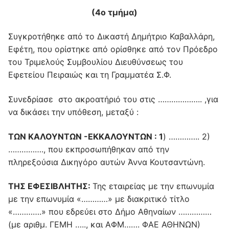
(4ο τμήμα)
Συγκροτήθηκε από το Δικαστή Δημήτριο Καβαλλάρη,
Εφέτη, που ορίστηκε από ορίσθηκε από τον Πρόεδρο
του Τριμελούς Συμβουλίου Διευθύνσεως του
Εφετείου Πειραιώς και τη Γραμματέα Σ.Φ.
Συνεδρίασε στο ακροατήριό του στις ……………….. ,για
να δικάσει την υπόθεση, μεταξύ :
ΤΩΝ ΚΑΛΟΥΝΤΩΝ -ΕΚΚΑΛΟΥΝΤΩΝ : 1
) ………….. 2)
……………., που εκπροσωπήθηκαν από την
πληρεξούσια Δικηγόρο αυτών Άννα Κουτσαντώνη.
ΤΗΣ ΕΦΕΣΙΒΛΗΤΗΣ:
Της εταιρείας με την επωνυμία
με την επωνυμία «…………» με διακριτικό τίτλο
«………….» που εδρεύει στο Δήμο Αθηναίων ……………
(με αριθμ. ΓΕΜΗ ….., και ΑΦΜ……. ΦΑΕ ΑΘΗΝΩΝ)