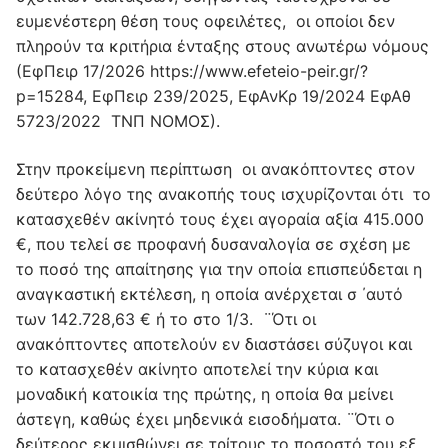
ευμενέστερη θέση τους οφειλέτες, οι οποίοι δεν
πληρούν τα κριτήρια ένταξης στους ανωτέρω νόμους
(ΕφΠειρ 17/2026 https://www.efeteio-peir.gr/?
p=15284, ΕφΠειρ 239/2025, ΕφΑνΚρ 19/2024 ΕφΑθ
5723/2022 ΤΝΠ ΝΟΜΟΣ).
Στην προκείμενη περίπτωση οι ανακόπτοντες στον
δεύτερο λόγο της ανακοπής τους ισχυρίζονται ότι το
κατασχεθέν ακίνητό τους έχει αγοραία αξία 415.000
€, που τελεί σε προφανή δυσαναλογία σε σχέση με
το ποσό της απαίτησης για την οποία επισπεύδεται η
αναγκαστική εκτέλεση, η οποία ανέρχεται σ ΄αυτό
των 142.728,63 € ή το στο 1/3. ¨Ότι οι
ανακόπτοντες αποτελούν εν διαστάσει σύζυγοι και
το κατασχεθέν ακίνητο αποτελεί την κύρια και
μοναδική κατοικία της πρώτης, η οποία θα μείνει
άστεγη, καθώς έχει μηδενικά εισοδήματα. ¨Ότι ο
δεύτερος εκμισθώνει σε τρίτους το ποσοστό του εξ