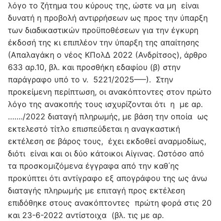
λόγο το ζήτημα του κύρους της, ώστε να μη είναι
δυνατή η προβολή αντιρρήσεων ως προς την ύπαρξη
των διαδικαστικών προϋποθέσεων για την έγκυρη
έκδοσή της κι επιπλέον την ύπαρξη της απαίτησης
(Απαλαγάκη ο νέος ΚΠολΔ 2022 (Ανδρίτσος), άρθρο
633 αρ.10, βλ. και προσθήκη εδαφίου (β) στην
παράγραφο υπό το ν. 5221/2025—–). Στην
προκείμενη περίπτωση, οι ανακόπτοντες στον πρώτο
λόγο της ανακοπής τους ισχυρίζονται ότι η με αρ.
……./2022 διαταγή πληρωμής, με βάση την οποία ως
εκτελεστό τίτλο επισπεύδεται η αναγκαστική
εκτέλεση σε βάρος τους, έχει εκδοθεί αναρμοδίως,
διότι είναι και οι δύο κάτοικοι Αίγινας. Ωστόσο από
τα προσκομιζόμενα έγγραφα από την καθ΄ης
προκύπτει ότι αντίγραφο εξ απογράφου της ως άνω
διαταγής πληρωμής με επιταγή προς εκτέλεση
επιδόθηκε στους ανακόπτοντες πρώτη φορά στις 20
και 23-6-2022 αντίστοιχα (βλ. τις με αρ.