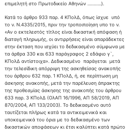
επιμελητή στο Πρωτοδικείο Αθηνών ………..).
Κατά το άρθρο 933 παρ. 4 ΚΠολΔ, όπως ίσχυε υπό
το ν. Ν.4335/2015, πριν την τροποιποίηση υπο το ν.
«Αν ο εκτελεστός τίτλος είναι δικαστική απόφαση ή
διαταγή πληρωμής, οι αντιρρήσεις είναι απαράδεκτες
στην έκταση που ισχύει το δεδικασμένο σύμφωνα με
τα άρθρα 330 και 633 παράγραφος 2 εδάφιο γ`,
ΚΠολΔ αντίστοιχα». Δεδικασμένο παράγεται μετά
την τελεσίδικη απόρριψη της ασκηθείσας ανακοπής
του άρθρου 632 παρ. 1 KΠολΔ, ή, σε περίπτωση μη
άσκησης ανακοπής, μετά την παρέλευση άπρακτης
της προθεσμίας άσκησης της ανακοπής του άρθρου
633 παρ. 3 KΠολΔ (ΟλΑΠ 16/1996, ΑΠ 58/2019, ΑΠ
870/2004, ΑΠ 133/2003). Το δεδικασμένο αυτό
ταυτίζεται πλήρως κατά τα αντικειμενικά και
υποκειμενικά του όρια με το δεδικασμένο των
δικαστικών αποφάσεων κι έτσι καλύπτει κατά πρώτο