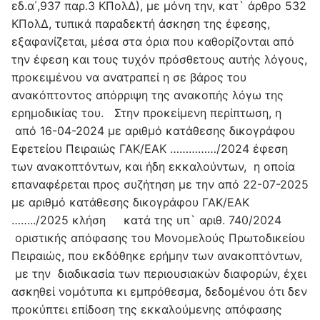
εδ.α΄,937 παρ.3 ΚΠολΔ), με μόνη την, κατ` άρθρο 532
ΚΠολΔ, τυπικά παραδεκτή άσκηση της έφεσης,
εξαφανίζεται, μέσα στα όρια που καθορίζονται από
την έφεση και τους τυχόν πρόσθετους αυτής λόγους,
προκειμένου να ανατραπεί η σε βάρος του
ανακόπτοντος απόρριψη της ανακοπής λόγω της
ερημοδικίας του. Στην προκείμενη περίπτωση, η
από 16-04-2024 με αριθμό κατάθεσης δικογράφου
Εφετείου Πειραιώς ΓΑΚ/ΕΑΚ ……………/2024 έφεση
των ανακοπτόντων, και ήδη εκκαλούντων, η οποία
επαναφέρεται προς συζήτηση με την από 22-07-2025
με αριθμό κατάθεσης δικογράφου ΓΑΚ/ΕΑΚ
……../2025 κλήση κατά της υπ` αριθ. 740/2024
οριστικής απόφασης του Μονομελούς Πρωτοδικείου
Πειραιώς, που εκδόθηκε ερήμην των ανακοπτόντων,
με την διαδικασία των περιουσιακών διαφορών, έχει
ασκηθεί νομότυπα κι εμπρόθεσμα, δεδομένου ότι δεν
προκύπτει επίδοση της εκκαλούμενης απόφασης