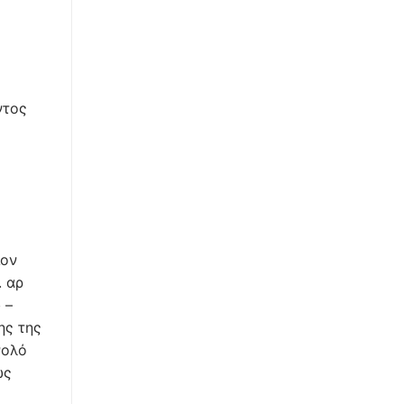
ντος
ιον
. αρ
 –
ης της
νολό
ως