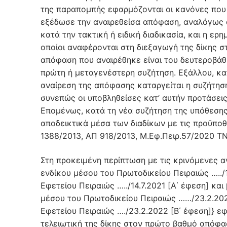
της παραπομπής εφαρμόζονται οι κανόνες που ρ
εξέδωσε την αναιρεθείσα απόφαση, αναλόγως α
κατά την τακτική ή ειδική διαδικασία, και η ερ
οποίοι αναφέρονται στη διεξαγωγή της δίκης σ
απόφαση που αναιρέθηκε είναι του δευτεροβάθμ
πρώτη ή μεταγενέστερη συζήτηση. Εξάλλου, κα
αναίρεση της απόφασης καταργείται η συζήτησ
συνεπώς οι υποβληθείσες κατ’ αυτήν προτάσεις
Επομένως, κατά τη νέα συζήτηση της υπόθεσης
αποδεικτικά μέσα των διαδίκων με τις προϋπο
1388/2013, ΑΠ 918/2013, M.Εφ.Πειρ.57/2020 
Στη προκειμένη περίπτωση με τις κρινόμενες α
ενδίκου μέσου του Πρωτοδικείου Πειραιώς …../
Εφετείου Πειραιώς …../14.7.2021 [Α΄ έφεση] κ
μέσου του Πρωτοδικείου Πειραιώς ……/23.2.20
Εφετείου Πειραιώς …./23.2.2022 [Β΄ έφεση]} εφ
τελειωτική της δίκης στον πρώτο βαθμό απόφ