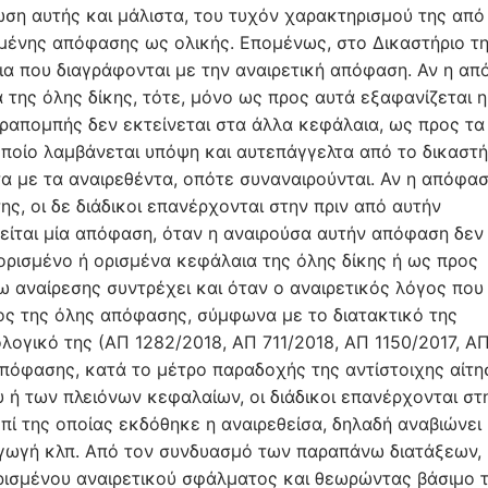
πωση αυτής και μάλιστα, του τυχόν χαρακτηρισμού της από
ομένης απόφασης ως ολικής. Επομένως, στο Δικαστήριο τ
ια που διαγράφονται με την αναιρετική απόφαση. Αν η α
 της όλης δίκης, τότε, μόνο ως προς αυτά εξαφανίζεται η
αραπομπής δεν εκτείνεται στα άλλα κεφάλαια, ως προς τα
οποίο λαμβάνεται υπόψη και αυτεπάγγελτα από το δικαστή
α με τα αναιρεθέντα, οπότε συναναιρούνται. Αν η απόφα
ης, οι δε διάδικοι επανέρχονται στην πριν από αυτήν
ρείται μία απόφαση, όταν η αναιρούσα αυτήν απόφαση δεν
 ορισμένο ή ορισμένα κεφάλαια της όλης δίκης ή ως προς
ω αναίρεσης συντρέχει και όταν ο αναιρετικός λόγος που 
ρος της όλης απόφασης, σύμφωνα με το διατακτικό της
ολογικό της (ΑΠ 1282/2018, ΑΠ 711/2018, ΑΠ 1150/2017, Α
όφασης, κατά το μέτρο παραδοχής της αντίστοιχης αίτη
 ή των πλειόνων κεφαλαίων, οι διάδικοι επανέρχονται στ
πί της οποίας εκδόθηκε η αναιρεθείσα, δηλαδή αναβιώνει 
αγωγή κλπ. Από τον συνδυασμό των παραπάνω διατάξεων,
ορισμένου αναιρετικού σφάλματος και θεωρώντας βάσιμο 