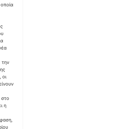
 οποία
ος
ου
ία
νέα
 την
της
 οι
είνουν
 στο
ι η
όφαση,
ρίου