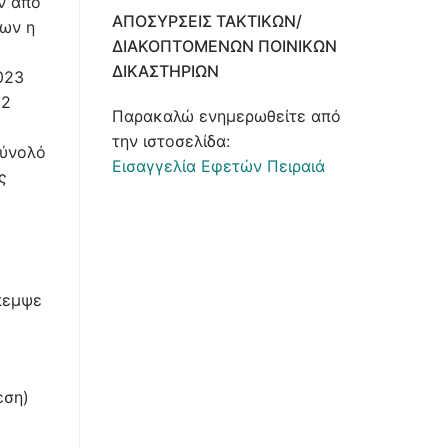
ν από
ΑΠΟΣΎΡΣΕΙΣ ΤΑΚΤΙΚΏΝ/
΄ων η
ΔΙΑΚΟΠΤΌΜΕΝΩΝ ΠΟΙΝΙΚΏΝ
ΔΙΚΑΣΤΗΡΊΩΝ
023
22
Παρακαλώ ενημερωθείτε από
την ιστοσελίδα:
σύνολό
Εισαγγελία Εφετών Πειραιά
ς
πεμψε
εση)