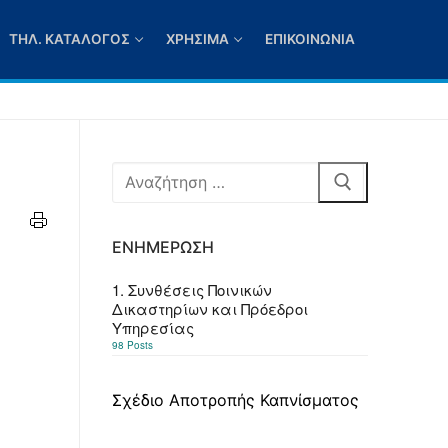
ΤΗΛ. ΚΑΤΆΛΟΓΟΣ
ΧΡΉΣΙΜΑ
ΕΠΙΚΟΙΝΩΝΊΑ
Αναζήτηση
για:
ΕΝΗΜΈΡΩΣΗ
1. Συνθέσεις Ποινικών
Δικαστηρίων και Πρόεδροι
Υπηρεσίας
98 Posts
Σχέδιο Αποτροπής Καπνίσματος