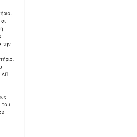
ήριο,
 οι
 η
α
ά την
τήριο.
α
, ΑΠ
εως
 του
ου