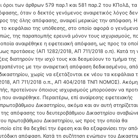
 όροι των άρθρων 579 παρ.1 και 581 παρ.2 του ΚΠολΔ, τα
πόφασης, όταν ο δεκτός γενόμενος αναιρετικός λόγος δεν
ύρος της όλης απόφασης, αναιρεί μερικώς την απόφαση. Η
 το κεφάλαιο της υπόθεσης, στο οποίο αφορά ο γενόμεν
επώς, της παραπομπής ερευνά μόνον τους ισχυρισμούς, π
τα οποία αναιρέθηκε η εφετειακή απόφαση, ως προς τα οπο
ως προτάσεις (ΑΠ 1282/2018, ΑΠ 711/2018 ο.π). Κατά τη 
ξεις διατηρούν την ισχύ τους και δεσμεύουν το τμήμα της
τραπέντος με την αναιρετική απόφαση δεδικασμένου, από
ικαστηρίου, χωρίς να εξετάζονται εκ νέου τα κεφάλαια 
2018, ΑΠ 711/2018 ο.π., ΑΠ 404/2018 ΤΝΠ ΝΟΜΟΣ). Ακόμη,
μπής, προτείνουν όποιους ισχυρισμούς μπορούσαν να προτ
 που αναιρέθηκε. Περαιτέρω, επί αναίρεσης εφετειακής
πρωτοβάθμιου Δικαστηρίου, ακόμα και αν αυτή στηρίζεται
ση της απόφασης του δευτεροβάθμιου Δικαστηρίου αναβιώνε
ου πρωτοβάθμιου Δικαστηρίου, ως προς την οποία θα
ποίο είτε θα δεχθεί την έφεση και θα εξαφανίσει την απ
ωτόδικη απόφαση. Κατά τη συζήτηση ενώπιον του Δικαστη