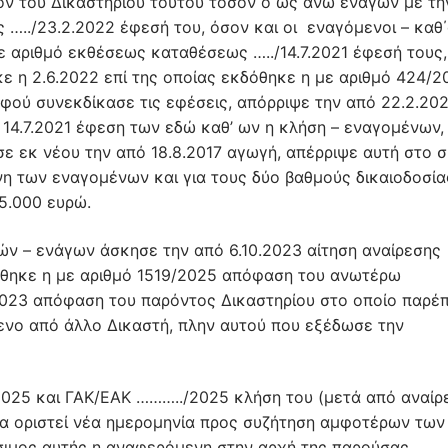
ον του Δικαστηρίου τούτου τόσον ο ως άνω ενάγων με τη
…../23.2.2022 έφεσή του, όσον και οι εναγόμενοι – καθ
με αριθμό εκθέσεως καταθέσεως …../14.7.2021 έφεσή τους,
κε η 2.6.2022 επί της οποίας εκδόθηκε η με αριθμό 424/2
φού συνεκδίκασε τις εφέσεις, απόρριψε την από 22.2.20
ό 14.7.2021 έφεση των εδώ καθ’ ων η κλήση – εναγομένων,
σε εκ νέου την από 18.8.2017 αγωγή, απέρριψε αυτή στο 
άνη των εναγομένων και για τους δύο βαθμούς δικαιοδοσία
5.000 ευρώ.
ν – ενάγων άσκησε την από 6.10.2023 αίτηση αναίρεσης
όθηκε η με αριθμό 1519/2025 απόφαση του ανωτέρω
/2023 απόφαση του παρόντος Δικαστηρίου στο οποίο παρέ
μενο από άλλο Δικαστή, πλην αυτού που εξέδωσε την
2025 και ΓΑΚ/ΕΑΚ ………../2025 κλήση του (μετά από αναίρ
α οριστεί νέα ημερομηνία προς συζήτηση αμφοτέρων των
ιμος αυτής η αναφερόμενη στην αρχή της παρούσας