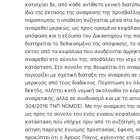
κατισχύει δε, από κάθε αντίθετη γενική διατύ
ίδια της έκτασης της αναίρεσης της προσβαλλ
παραπομπής η υπόθεση συζητείται μέσα στα όρ
αναιρεθεί μερικώς, ως προς ορισμένα κεφάλαια
απόφαση και η εξουσία του Δικαστηρίου της π
διατηρείται το δεδικασμένο της απόφασης, το 
εκτός από τα κεφάλαια που συνδέονται άρρηκτ
αναιρεθεί στο σύνολο της, αποβάλλει την ισχύ τ
κατάσταση. Στο σύνολο της θεωρείται ότι αναι
περιορίζει με σχετική διάταξη την αναίρεση σε
μερικούς από τους διαδίκους. Περίπτωση εν όλ
δεκτός, πλήττει κατά νομική ακολουθία το κύ
αναιρετικής, αλλά σε συνδυασμό και με το αιτι
304/2016 ΤΝΠ ΝΟΜΟΣ). Με την αναίρεση της απ
ως προς το σύνολο του ενός ενιαίου κεφαλαίου
κατάσταση που υπήρχε πριν από τη συζήτηση, ε
αίτηση παροχής έννομης προστασίας, έφεση, 
προκύπτει ότι ο Άρειος Πάγος, κρίνοντας επί 