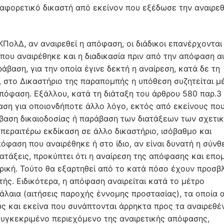
αφορετικό δικαστή από εκείνον που εξέδωσε την αναιρεθ
ΚΠολΔ, αν αναιρεθεί η απόφαση, οι διάδικοι επανέρχονται
που αναιρέθηκε και η διαδικασία πριν από την απόφαση α
βαση, για την οποία έγινε δεκτή η αναίρεση, κατά δε τη
α, στο Δικαστήριο της παραπομπής η υπόθεση συζητείται μ
απόφαση. Εξάλλου, κατά τη διάταξη του άρθρου 580 παρ.3
αση για οποιονδήποτε άλλο λόγο, εκτός από εκείνους πο
έρβαση δικαιοδοσίας ή παράβαση των διατάξεων των σχετι
 περαιτέρω εκδίκαση σε άλλο δικαστήριο, ισόβαθμο και
όφαση που αναιρέθηκε ή στο ίδιο, αν είναι δυνατή η σύνθ
ατάξεις, προκύπτει ότι η αναίρεση της απόφασης και επ
μερική. Τούτο θα εξαρτηθεί από το κατά πόσο έχουν προσβ
ής. Ειδικότερα, η απόφαση αναιρείται κατά το μέτρο
άλαια (αιτήσεις παροχής έννομης προστασίας), τα οποία
ώς και εκείνα που συνάπτονται άρρηκτα προς τα αναιρεθέ
συγκεκριμένο περιεχόμενο της αναιρετικής απόφασης,