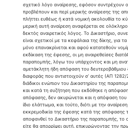
σχετικό λόγο αναίρεσης, εφόσον συντρέχουν οι
προβλέπουν και περί μερικής αναίρεσης της α
πλήττει ευθέως ή κατά νομική ακολουθία το κ
μερική αυτή αναίρεση αναφέρεται σε ολόκληρο
δεκτός αναιρετικός λόγος. Το Δικαστήριο, συν
είναι σχετικοί με τα κεφάλαια της δίκης, για 
μόνο επανακρίνεται και αφού κατατεθούν νομίμ
εκδίκαση της έφεσης, οι μη αναιρεθείσες διατά
παραπομπής, λόγω του υπάρχοντος και μη ανα
αμετάκλητη ήδη απόφαση του δευτεροβάθμιου δ
διαφοράς που αντιστοιχούν σ’ αυτές (ΑΠ 1282/
διάδικοι ενώπιον του Δικαστηρίου της παραπο
και κατά τη συζήτηση που εκδόθηκε η απόφαση
απόφασης, δεν ακυρώνεται και η απόφαση του 
ίδιο ελάττωμα, και τούτο, διότι με την αναίρε
εκκρεμοδικία της έφεσης κατά της απόφασης τ
αποφανθεί το Δικαστήριο της παραπομπής, το ο
είτε θα απορρίψει αυτή, επικυρώνοντας την πρ