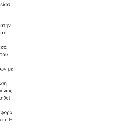
είσα
 στην
υτή
έσα
 του
υ
κών με
εση
ομένως
ληθεί
 αφορά
ντα. Η