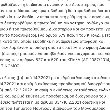
υθμίζουν τη διαδικασία ενώπιον του Δικαστηρίου, που
ν τούτο δίκασε ως πρωτοβάθμιο ή δευτεροβάθμιο Δικαστ
ημοδικία των διαδίκων υπόκειται στη ρύθμιση των κανόνων,
το δευτεροβάθμιο ή πρωτοβάθμιο Δικαστήριο, ανάλογα αν
ιου ή του πρωτοβάθμιου Δικαστηρίου και αν πρόκειται γι
τά το προαναφερόμενο άρθρο 579 παρ. 1 του ΚΠολΔ, μετ
η κατά την οποία εκδόθηκε η αναιρεθείσα απόφαση και
 δεν λαμβάνονται υπόψη από το δικάζον την έφεση Δικασ
 (έφεσης) μπορούν να υποβληθούν νέοι ισχυρισμοί και νέ
θέσεις των άρθρων 527 και 529 του ΚΠολΔ (ΑΠ 1087/2014
ΤΝΠ ΝΟΜΟΣ).
ντίθετες {[α) από 14.7.2021 με αριθμό εκθέσεως καταθέσ
14.7.2021 και αριθμό εκθέσεως προσδιορισμού δικογράφου
αι β) από 22.2.2022 με αριθμό εκθέσεως καταθέσεως ενδίκ
22 και αριθμό εκθέσεως προσδιορισμού δικογράφου του
έσεις πλήττεται η με αριθμό 334/10.2.2021 οριστική και
αση του Τμήματος Ναυτικών Διαφορών του Μονομελούς