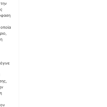
 την
ης
πόφαση
 οποία
ριο,
ση
έγινε
Π
σης,
ην
η
τον