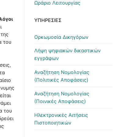
Ωράριο Λειτουργίας
λόγοι
ΥΠΗΡΕΣΊΕΣ
ι
 της
Ορκωμοσία Δικηγόρων
α του
Λήψη ψηφιακών δικαστικών
εγγράφων
σεις,
Αναζήτηση Νομολογίας
τα
(Πολιτικές Αποφάσεις)
αίσιο
ώνυμης
Αναζήτηση Νομολογίας
είται
(Ποινικές Αποφάσεις)
νάμει
α του
Ηλεκτρονικές Αιτήσεις
δρεύει
Πιστοποιητικών
ις