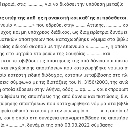
ειραιά, στις …………, για να δικάσει την υπόθεση μεταξύ:
υπέρ της καθ’ ης η ανακοπή και καθ’ ης οι πρόσθετοι 
ωνυμία «………….» που εδρεύει στην …….. Αττικής, ………… κα
ύχος και μη υπόχρεος διάδικος, ως διαχειρίστρια δυνάμει
ηματικών απαιτήσεων που καταχωρήθηκε νόμιμα στα βιβλί
ρίας ειδικού σκοπού με την επωνυμία «…………..», η οποία
σης στο μητρώο εταιρειών της Σουηδίας ………… και
 και μεταβιβάσει τις απαιτήσεις της από δάνεια και πιστώ
ς και εκχώρησης απαιτήσεων που καταχωρήθηκε νόμιμα σ
οία κατέστη ειδική διάδοχος, κατόπιν μεταβίβασης στο πλ
σεις σύμφωνα με τις διατάξεις του Ν. 3156/2003, της αν
η οποία εδρεύει στην Αθήνα, οδός … αρ. …… και εκπροσωπ
αβιβάσει τις απαιτήσεις της από δάνεια και πιστώσεις, δυ
χώρησης απαιτήσεων που καταχωρήθηκε νόμιμα στα βιβλί
ρεία ειδικού σκοπού με την επωνυμία «……….», η οποία ε
α, και η οποία στη συνέχεια επαναμεταβίβασε τις απαιτήσε
μία «………..», δυνάμει της από 03.03.2022 σύμβασης