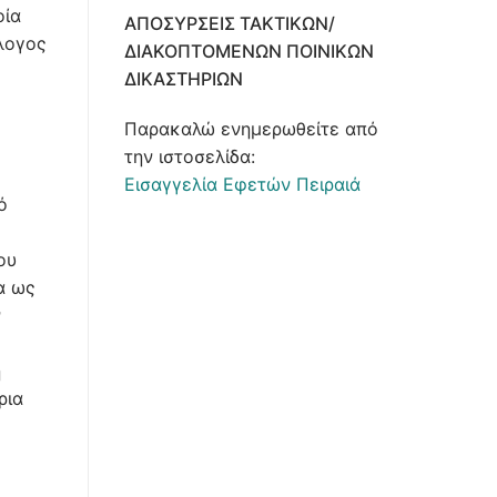
οία
ΑΠΟΣΎΡΣΕΙΣ ΤΑΚΤΙΚΏΝ/
λογος
ΔΙΑΚΟΠΤΌΜΕΝΩΝ ΠΟΙΝΙΚΏΝ
ΔΙΚΑΣΤΗΡΊΩΝ
Παρακαλώ ενημερωθείτε από
την ιστοσελίδα:
Εισαγγελία Εφετών Πειραιά
ό
ου
α ως
ν
η
ρια