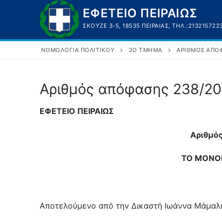
Μετάβαση
ΕΦΕΤΕΙΟ ΠΕΙΡΑΙΩΣ
στο
ΣΚΟΥΖΈ 3-5, 18535 ΠΕΙΡΑΙΆΣ, ΤΗΛ.:213215722
περιεχόμενο
ΝΟΜΟΛΟΓΊΑ ΠΟΛΙΤΙΚΟΎ
2Ο ΤΜΉΜΑ
ΑΡΙΘΜΌΣ ΑΠΌΦ
Αριθμός απόφασης 238/2
ΕΦΕΤΕΙΟ ΠΕΙΡΑΙΩΣ
Αριθμό
ΤΟ ΜΟΝΟΜ
Αποτελούμενο από την Δικαστή Ιωάννα Μάμαλη,