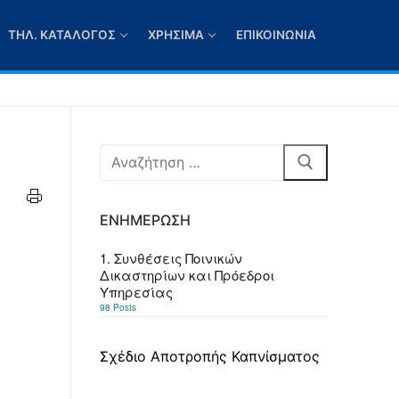
ΤΗΛ. ΚΑΤΆΛΟΓΟΣ
ΧΡΉΣΙΜΑ
ΕΠΙΚΟΙΝΩΝΊΑ
Αναζήτηση
για:
ΕΝΗΜΈΡΩΣΗ
1. Συνθέσεις Ποινικών
Δικαστηρίων και Πρόεδροι
Υπηρεσίας
98 Posts
Σχέδιο Αποτροπής Καπνίσματος