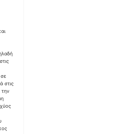
 την έκθεση κατάθεσης δικογράφου και ορισμού δικασίμου με αριθμό γενικό …/05.08.2025 και ειδικό …/05.08.2025 της Γραμματέως του παρόντος Δικαστηρίου, που υπάρχει συνημμένη στην ανωτέρω έφεση, με μέριμνα της πληρεξούσ