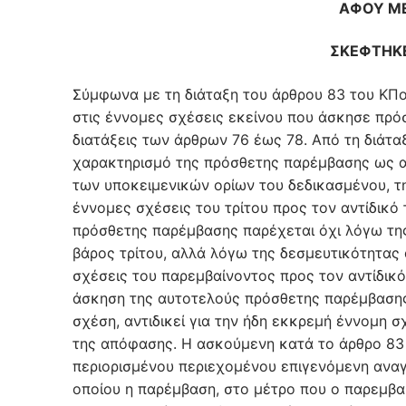
ΑΦΟΥ ΜΕ
ΣΚΕΦΤΗΚ
Σύμφωνα με τη διάταξη του άρθρου 83 του ΚΠολΔ, αν η ισχύς της απόφασης στην κύρια δίκη εκτείνεται και στις έννομες σχέσεις εκείνου που άσκησε πρόσθετη παρέμβαση προς τον αντίδικό του, εφαρμόζονται οι διατάξεις των άρθρων 76 έως 78. Από τη διάταξη αυτή συνάγεται ότι αποφασιστικό κριτήριο για το χαρακτηρισμό της πρόσθετης παρέμβασης ως αυτοτελούς, είναι η επέκταση της ισχύος της απόφασης, δηλαδή των υποκειμενικών ορίων του δεδικασμένου, της εκτελεστότητας και της διαπλαστικής ενέργειας αυτής στις έννομες σχέσεις του τρίτου προς τον αντίδικό του. Το δικονομικό δικαίωμα της άσκησης αυτοτελούς πρόσθετης παρέμβασης παρέχεται όχι λόγω της πιθανής εκδήλωσης δυσμενών ενεργειών της απόφασης σε βάρος τρίτου, αλλά λόγω της δεσμευτικότητας αυτών, που θα κριθούν στην ήδη εκκρεμή δίκη, όσον αφορά στις σχέσεις του παρεμβαίνοντος προς τον αντίδικό του, χωρίς να υπάρχει δυνατότητα άλλης διαδικασίας. Με την άσκηση της αυτοτελούς πρόσθετης παρέμβασης, ο παρεμβαίνων, χωρίς να εισάγει στη δίκη μια νέα έννομη σχέση, αντιδικεί για την ήδη εκκρεμή έννομη σχέση, η διάγνωση της οποίας επισύρει την επέκταση της ισχύος της απόφασης. Η ασκούμενη κατά το άρθρο 83 του ΚΠολΔ αυτοτελής πρόσθετη παρέμβαση δημιουργεί περιορισμένου περιεχομένου επιγενόμενη αναγκαία ομοδικία του παρεμβαίνοντος με το διάδικο υπέρ του οποίου η παρέμβαση, στο μέτρο που ο παρεμβαίνων θεωρείται κατά πλάσμα δικαίου ως αναγκαίος ομόδικος με τις παρεχόμενες δικονομικές εξουσίες αυτού, χωρίς, όμως, να έχει στη διάθεσή του διαδικαστικές ευχέρειες που προσιδιάζουν αποκλειστικά στο πρόσωπο του κυρίου διαδίκου (ΑΠ 368/2019 ΝΟΜΟΣ, ΑΠ 1564/2017 ΝΟΜΟΣ, ΑΠ 177/2017 ΝΟΜΟΣ, ΑΠ 1485/2006 ΝΟΜΟΣ). Η άσκηση αυτοτελούς πρόσθετης παρέμβασης συνεπάγεται, μεταξύ άλλων, και την εκπροσώπηση του αυτοτελώς προσθέτως παρεμβαίνοντος, κατά την απουσία του, από τον υπέρ ου η παρέμβαση και αντιστρόφως (ΜονΕφΘεσ 266/2021 Αρμ 2021. 416, ΕφΘεσ 78/2017 Αρμ 2017. 1156, ΕφΠειρ, 11/2016 ΝΟΜΟΣ, ΕφΑθ 1250/2009 ΕλλΔνη 2012. 790). Ως αυτοτελής πρόσθετη παρέμβαση πρέπει να θεωρηθεί και εκείνη, την οποία ασκεί αυτός που έγινε διάδοχος του διαδίκου όσο διαρκούσε η δίκη ή μετά το πέρας αυτής κατ’ άρθρο 225 παρ. 2 του ΚΠολΔ, αφού το δεδικασμένο από τη δίκη ισχύει υπέρ και κατ’ αυτού κατ’ άρθρο 325 αριθ. 2 του ΚΠολΔ (ΑΠ 368/2019 ΝΟΜΟΣ, ΑΠ 1564/2017 ΝΟΜΟΣ, ΑΠ 1731/2011 ΝΟΜΟΣ). Περαιτέρω, αν δεν εμφανισθεί στη δίκη κάποιος διάδικος, το Δικαστήριο οφείλει, κατά τα άρθρα 271 και 272 του ΚΠολΔ, όπως ισχύουν, τα οποία προσδιορίζουν τις συνέπειες της ερημοδικίας των διαδίκων, να ερευνήσει ποιος επισπεύδει τη συζήτηση και αν ο απολειπόμενος κλητεύθηκε νομίμως ή κλήτευσε νομίμως τον αντίδικο του προς συζήτηση της υπόθεσης. Αν βεβαιωθεί ότι δεν έγινε νόμιμη κλήτευση, κηρύσσει απαράδεκτη τη συζήτηση, δοθέντος μάλιστα ότι κατά τη διάταξη του άρθρου 111 παρ. 2 του ΚΠολΔ, καμία κύρια ή παρεμπίπτουσα αίτηση για παροχή δικαστικής προστασίας δεν μπορεί να εισαχθεί στο Δικαστήριο χωρίς την τήρηση προδικασίας, εκτός αν ο νόμος ορίζει διαφορετικά. Επιπροσθέτως, από τις διατάξεις του άρθρου 271 παρ. 1 και 2 του ΚΠολΔ, σε συνδυασμό με τη διάταξη του άρθρου 524 του ΚΠολΔ, συνάγεται ότι αν κάποιος από τους διαδίκους δεν εμφανιστεί κατά τη συζήτηση της έφεσης ή εμφανιστεί και δεν λάβει μέρος με τον τρόπο που ορίζει ο νόμος, το Δικαστήριο εξετάζει αυτεπαγγέλτως ποιος επισπεύδει τη συζήτηση. Αν την επισπεύδει ο απολειπόμενος διάδικος, η υπόθεση συζητείται και επέρχονται οι δικονομικές συνέπειες που ορίζει το άρθρο 524 παρ. 3 του ΚΠολΔ (ερημοδικία εκκαλούντος) ή 524 παρ. 4 του ΚΠολΔ (ερημοδικία εφεσίβλητου). Αν, όμως, τη συζήτηση επισπεύδει ο αντίδικος του απολειπόμενου διαδίκου, τότε ερευνάται αν ο απολειπόμενος αυτός διάδικος, ή ο μη παριστάμενος με τον τρόπο που ορίζει ο νόμος, κλητεύθηκε νόμιμα και εμπρόθεσμα. Αν η κλήση για τη συζήτηση δεν επιδόθηκε καθόλου ή επιδόθηκε, αλλά όχι νόμιμα, το Δικαστήριο κηρύσσει απαράδεκτη τη συζήτηση (ΑΠ 304/2018 ΝΟΜΟΣ, ΑΠ 1747/2017 ΝΟΜΟΣ, ΕφΠειρ 25/2016 ΝΟΜΟΣ, ΕφΘεσ 149/2012 ΝΟΜΟΣ). Περαιτέρω κατά το άρθρο 274 παρ. 2 του ΚΠολΔ, «Αν εκείνος που άσκησε πρόσθετη παρέμβαση λάβει κανονικά μέρος στη δίκη, τότε α. αν δεν λάβουν μέρος κανονικά στη δίκη και οι δύο αρχικοί διάδικοι ή ο αντίδικος εκείνου υπέρ του οποίου ασκήθηκε η παρέμβαση, το δικαστήριο συζητεί την υπόθεση ερήμην του αντιδίκου εκείνου υπέρ του οποίου ασκήθηκε η παρέμβαση και εφαρμόζονται οι διατάξεις των άρθρων 271 και 272, β. αν δεν λάβει μέρος κανονικά στη δίκη μόνο 