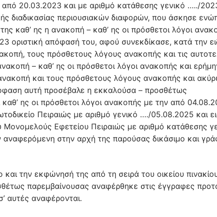
από 20.03.2023 και με αριθμό κατάθεσης γενικό …../202
κής διαδικασίας περιουσιακών διαφορών, που άσκησε ενώ
ης καθ’ ης η ανακοπή – καθ’ ης οι πρόσθετοι λόγοι ανακ
023 οριστική απόφασή του, αφού συνεκδίκασε, κατά την ει
νακοπή, τους πρόσθετους λόγους ανακοπής και τις αυτοτε
ανακοπή – καθ’ ης οι πρόσθετοι λόγοι ανακοπής και ερήμη
ανακοπή και τους πρόσθετους λόγους ανακοπής και ακύ
πόφαση αυτή προσέβαλε η εκκαλούσα – προσθέτως
 καθ’ ης οι πρόσθετοι λόγοι ανακοπής με την από 04.08.
οδικείο Πειραιώς με αριθμό γενικό …./05.08.2025 και ει
ου Μονομελούς Εφετείου Πειραιώς με αριθμό κατάθεσης γ
την αναφερόμενη στην αρχή της παρούσας δικάσιμο και γρ
 και την εκφώνησή της από τη σειρά του οικείου πινακίου
σθέτως παρεμβαίνουσας αναφέρθηκε στις έγγραφες προτ
σ’ αυτές αναφέρονται.