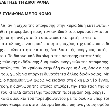
ΛΕΤΗΣΕ ΤΗ ΔΙΚΟΓΡΑΦΙΑ
Ε ΣΥΜΦΩΝΑ ΜΕ ΤΟ ΝΟΜΟ
εκείνος υπέρ του οποίου ασκήθηκε η παρέμβαση, το δικαστήριο συζητεί την υπόθεση ερήμην του, μεταξύ εκείνου που άσκησε την παρέμβαση και του αντιδίκου εκείνου υπέρ του οποίου ασκήθηκε η παρέμβαση». Από τις ανωτέρω διατάξεις προκύπτει ότι σε περίπτωση αναγκαστικής ομοδικίας στη δίκη επί της έφεσης, αν κάποιος από τους αναγκαίους ομόδικους δεν εκπροσωπηθεί από πληρεξούσιο δικηγόρο, πλην, όμως, έχει κλητευθεί νομίμως είτε από τον αντίδικό του, είτε από τον αναγκαίο ομόδικό του, τότε η συζήτηση χωρεί νομίμως και ως προς τον απολειπόμενο αυτόν αναγκαίο ομόδικο, αφού, αν και δεν παραστάθηκε, θεωρείται ότι αντιπροσωπεύεται από τον αναγκαίο ομόδικο του (ΑΠ 267/2021 δημ. σε ΤΝΠ Νομοτέλεια, ΑΠ 368/2019 ΝΟΜΟΣ, ΕφΔωδ 14/2021 ΝΟΜΟΣ, ΕφΔυτΜακ 19/2020 ΝΟΜΟΣ). Αν, όμως, ο υπέρ ου η παρέμβαση κύριος διάδικος δεν έχει κλητευθεί νομίμως για τη δικάσιμο κατά την οποία απολείπεται, τότε δεν δύναται να θεωρηθεί ότι αντιπροσωπεύεται από τον παρόντα προσθέτως παρεμβαίνοντα και η συζήτηση κηρύσσεται απαράδεκτη (ΕφΑνΚρητ 99/2025 ΝΟΜΟΣ). Στην προκειμένη περίπτωση, η ανακόπτουσα με την από 19.10.2021 και με αριθμό κατάθεσης γενικό …/2021 και ειδικό …../2021 ανακοπή της, καθώς και με τους από 12.10.2022 και με αριθμό κατάθεσης γενικό …./2022 και ειδικό …/2022 πρόσθετους λόγους ανακοπής, ειδικής διαδικασίας περιουσιακών διαφορών, που άσκησε ενώπιον του Μονομελούς Πρωτοδικείου Πειραιώς, κατά της ανώνυμης εταιρείας με την επωνυμία «……….», ενεργούσα ως μη δικαιούχος και μη υπόχρεος διάδικος, ως διαχειρίστρια της αλλοδαπής εταιρίας ειδικού σκοπού με την επωνυμία «………», δυνάμει της 30.04.2020 σύμβασης διαχείρισης επιχειρηματικών απαιτήσεων που καταχωρήθηκε νόμιμα στα βιβλία του Ενεχυροφυλακείου Αθηνών, η οποία κατέστη ειδική διάδοχος της ανώνυμης τραπεζικής εταιρίας με την επωνυμία «……….», ζήτησε να γίνουν δεκτά όσα αναφέρονται στα δικόγραφα και να ακυρωθεί η προσβαλλόμενη υπ’ αριθ. ……/2021 διαταγή πληρωμής της Δικαστή του Μονομελούς Πρωτοδικείου Πειραιώς. Η προσθέτως παρεμβαίνουσα ανώνυμη εταιρεία με την επωνυμία «………», ενεργούσα ως μη δικαιούχος και μη υπόχρεος διάδικος, ως διαχειρίστρια της αλλοδαπής εταιρίας ειδικού σκοπού με την επωνυμία «……….», δυνάμει της 24.03.2022 σύμβασης διαχείρισης επιχειρηματικών απαιτήσεων που καταχωρήθηκε νόμιμα στα βιβλία του Ενεχυροφυλακείου Αθηνών, ζήτησε να γίνουν δεκτές η από 28.09.2022 και με αριθμό κατάθεσης γενικό …/2022 και ειδικό ……/2022 αυτοτελής πρόσθετη παρέμβασή της, καθώς και η από 20.03.2023 και με αριθμό κατάθεσης γενικό …./2023 και ειδικό …/2023 αυτοτελής πρόσθετη παρέμβασή της, ειδικής διαδικασίας περιουσιακών διαφορών, που άσκησε ενώπιον του Μονομελούς Πρωτοδικείου Πειραιώς, υπέρ της καθ’ ης η ανακοπή – καθ’ ης οι πρόσθετοι λόγοι ανακοπής, επικαλούμενη ότι η αλλοδαπή εταιρία ειδικού σκοπού με την επωνυμία «……….» έχει καταστεί ειδική διάδοχος της ανώνυμης τραπεζικής εταιρίας με την επωνυμία «…………», μετά τη γέννηση της εκκρεμοδικίας από την από 19.10.2021 ανακοπή. Το ως άνω Δικαστήριο με την υπ’ αριθ. 3448/2023 οριστική απόφασή του, αφού συνεκδίκασε, κατά την ειδική διαδικασία των περιουσιακών διαφορών, την ανακοπή, τους πρόσθετους λόγους ανακοπής και τις αυτοτελείς πρόσθετες παρεμβάσεις, ερήμην της καθ’ ης η ανακοπή – καθ’ ης οι πρόσθετοι λόγοι ανακοπής και ερήμην της προσθέτως παρεμβαίνουσας, έκανε δεκτό ως νόμιμο και ουσιαστικά βάσιμο τον πρώτο λόγο της ανακοπής, με εφαρμογή του τεκμηρίου ερημοδικίας κατ’ άρθρο 271 παρ. 3 του ΚΠολΔ, διότι, λόγω της ερημοδικίας της καθ’ ης η ανακοπή – καθ’ ης οι πρόσθετοι λόγοι ανακοπής, έγιναν δεκτοί οι περιεχόμενοι στον πρώτο λόγο της ανακοπής πραγματικοί ισχυρισμοί της ανακόπτουσας – ασκούσας πρόσθετους λόγους ανακοπής, και στη συνέχεια έκανε δεκτή την ανακοπή και τους πρόσθετους λόγους ανακοπής και ακύρωσε την προσβαλλόμενη υπ’ αριθ. …./2021 διαταγή πληρωμής. Την απόφαση αυτή παραδεκτά προσβάλλει η ανωτέρω προσθέτως παρεμβαίνουσα υπέρ της καθ’ ης η ανακοπή και καθ’ ης οι πρόσθετοι λόγοι, ως διαχειρίστρια των απαιτήσεων της ειδικής διαδόχου της ανώνυμης τραπεζικής εταιρίας με την επωνυμία «………….», μετά τη γέννηση της εκκρεμοδικίας από την από 19.10.2021 ανακοπή, και ήδη εκκαλούσα (βλ. ΜονΕφΘες 266/2021 Αρμ 2021. 419), με την από 04.08.2025 έφεσή της και ζητεί την εξαφάνισή της προκειμένου να απορριφθούν στο σύνολό τους η εναντίον της καθ’ ης η ανακοπή – καθ’ ης οι πρόσθετοι λόγοι ανακοπής, ανακοπή και πρόσθετοι λόγοι ανακοπής. Η έφεση ασκήθηκε νομότυπα και εμπρόθεσμα (άρθρα 495 παρ. 1-2, 498, 511, 513 παρ. 1 β’, 516 παρ.1, 517 και 518 παρ. 2 του ΚΠολΔ, όπως ισχύουν μετά την τροποποίησή τους με το άρθρο τρίτο του άρθρου 1 του Ν. 4335/2015, καθόσον η έφεση ασκήθηκε μετά την 01.01.2016), εφόσον δεν προκύπτει από τα έγγραφα που προσκομίζονται, ούτε οι διάδικοι επικαλούνται, ότι έχει χωρήσει επίδοση της εκκαλουμένης απόφασης, η δε κρινόμενη από 04.08.2025 έφεση κατατέθηκε στη γραμματεία του πρωτοβάθμιου Δικαστηρίου την 05.08.2025, όπως προκύπτει από την πράξη κατάθεσης έφεσης με αριθμό γενικό …./05.08.2025 και ειδικό ……/05.08.2025 της γραμματέως του Μονομελούς Πρωτοδικείου Πειραιώς που έχει επισυναφθεί στην ένδικη έφεση, ήτοι εντός της προθεσμίας των δύο ετών από τη δημοσίευση της εκκαλουμένης απόφασης την 20.10.2023, ενώ για το παραδεκτό της έφεσης έχει κατατεθεί από την εκκαλούσα – προσθέτως παρεμβαίνουσα το παράβολο των 100,00 ευρώ που προβλέπεται από την παράγραφο 3 του άρθρου 495 του ΚΠολΔ. Περαιτέρω, όπως προκύπτει από