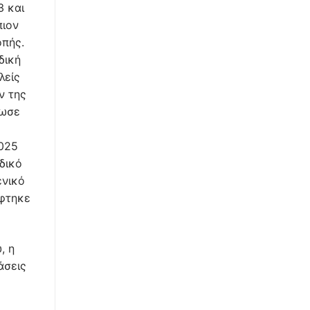
3 και
πιον
οπής.
δική
λείς
ν της
ρωσε
2025
δικό
ενικό
άφτηκε
, η
άσεις