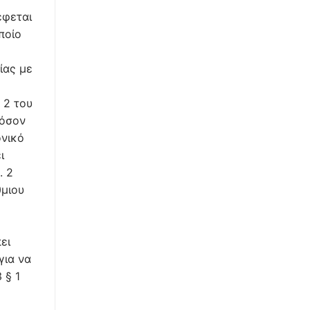
έφεται
ποίο
ίας με
. 2 του
θόσον
ονικό
ι
. 2
θμιου
ει
για να
 § 1