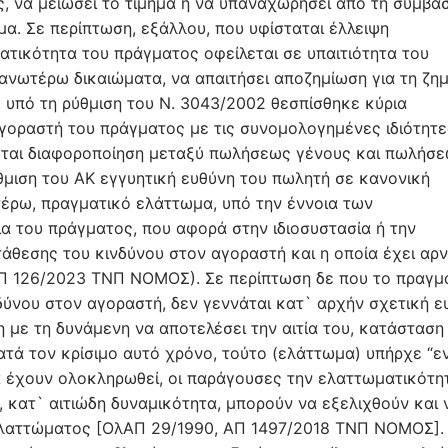
, να μειώσει το τίμημα ή να υπαναχωρήσει από τη σύμβασ
μα. Σε περίπτωση, εξάλλου, που υφίσταται έλλειψη
ατικότητα του πράγματος οφείλεται σε υπαιτιότητα του
ανωτέρω δικαιώματα, να απαιτήσει αποζημίωση για τη ζημ
, υπό τη ρύθμιση του Ν. 3043/2002 θεσπίσθηκε κύρια
οραστή του πράγματος με τις συνομολογημένες ιδιότητε
εται διαφοροποίηση μεταξύ πωλήσεως γένους και πωλήσ
θμιση του ΑΚ εγγυητική ευθύνη του πωλητή σε κανονική
έρω, πραγματικό ελάττωμα, υπό την έννοια των
α του πράγματος, που αφορά στην ιδιοσυστασία ή την
άθεσης του κινδύνου στον αγοραστή και η οποία έχει αρν
(ΑΠ 126/2023 ΤΝΠ NOMOΣ). Σε περίπτωση δε που το πραγμ
δύνου στον αγοραστή, δεν γεννάται κατ` αρχήν σχετική ε
 με τη δυνάμενη να αποτελέσει την αιτία του, κατάσταση
τά τον κρίσιμο αυτό χρόνο, τούτο (ελάττωμα) υπήρχε “ε
να έχουν ολοκληρωθεί, οι παράγουσες την ελαττωματικότη
 κατ` αιτιώδη δυναμικότητα, μπορούν να εξελιχθούν και 
ελαττώματος [ΟλΑΠ 29/1990, ΑΠ 1497/2018 ΤΝΠ ΝΟΜΟΣ].