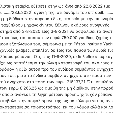
στική εταιρία, εξέθετε στην ως άνω από 22.6.2022 (με
……/23.6.2022) αγωγή της, ότι δυνάμει του υπ΄ αριθ. …….
 μη διάδικο στην παρούσα δίκη, εταιρεία με την επωνυμί
ία ταχύπλοου μηχανοκίνητου ξύλινου σκάφους αναψυχής,
ιάστημα από 3-8-2020 έως 3-8-2021 να ασφαλίσει το ανω
ρια έως του ποσού των ευρώ 750.000 για ίδιες ζημίες τ
ικού εξοπλισμού του, σύμφωνα με τη Ρήτρα Institute Yach
μηχανικές βλάβες, επιπλέον δε έως του ποσού των ευρώ 15
αλάσσια ρύπανση. Ότι, στις 11-9-2020, εκδηλώθηκε πυρκαγ
είχε ως αποτέλεσμα την ολική καταστροφή του σκάφους τ
εφόσον η αξία αυτού προ του ενδίκου συμβάντος ανήρχε
των του, μετά το ένδικο συμβάν, ανήρχετο στο ποσό των
ύ ανήρχετο στο ποσό των ευρώ 716.137,21. Ότι, επιπλέον
ων ευρώ 8.266,25 ως αμοιβή της μη διαδίκου στην παρο
ην οποία ανέθεσε τη λήψη μέτρων πρόληψης τυχόν ρύπανσ
 κατέβαλε στην ασφαλισμένη της ως ασφάλισμα για τις αν
ποκατασταθείσα τοιουτοτρόπως, εκ του νόμου αλλά και λ