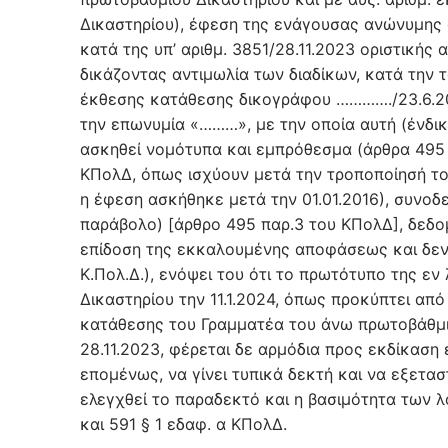
Δικαστηρίου), έφεση της ενάγουσας ανώνυμης 
κατά της υπ’ αριθμ. 3851/28.11.2023 οριστική
δικάζοντας αντιμωλία των διαδίκων, κατά την τ
έκθεσης κατάθεσης δικογράφου …………./23.6.202
την επωνυμία «………», με την οποία αυτή (ένδικ
ασκηθεί νομότυπα και εμπρόθεσμα (άρθρα 495 παρ.
ΚΠολΔ, όπως ισχύουν μετά την τροποποίησή του
η έφεση ασκήθηκε μετά την 01.01.2016), συνοδ
παράβολο) [άρθρο 495 παρ.3 του ΚΠολΔ], δεδο
επίδοση της εκκαλουμένης αποφάσεως και δεν π
Κ.Πολ.Δ.), ενόψει του ότι το πρωτότυπο της 
Δικαστηρίου την 11.1.2024, όπως προκύπτει απ
κατάθεσης του Γραμματέα του άνω πρωτοβάθμι
28.11.2023, φέρεται δε αρμόδια προς εκδίκαση 
επομένως, να γίνει τυπικά δεκτή και να εξετασ
ελεγχθεί το παραδεκτό και η βασιμότητα των λ
και 591 § 1 εδαφ. α ΚΠολΔ.