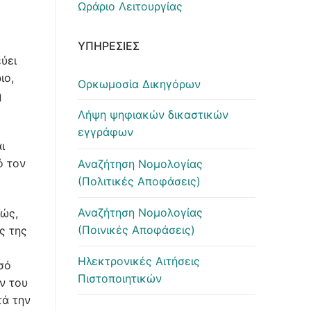
Ωράριο Λειτουργίας
ΥΠΗΡΕΣΊΕΣ
ύει
ιο,
Ορκωμοσία Δικηγόρων
ή
Λήψη ψηφιακών δικαστικών
εγγράφων
ι
ό τον
Αναζήτηση Νομολογίας
(Πολιτικές Αποφάσεις)
Αναζήτηση Νομολογίας
ιώς,
(Ποινικές Αποφάσεις)
ς της
Ηλεκτρονικές Αιτήσεις
σό
Πιστοποιητικών
ν του
τά την