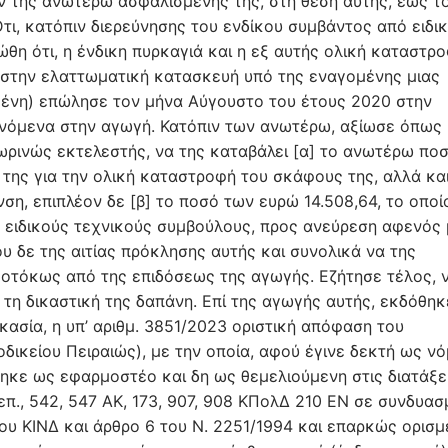
 της ανωτέρω ασφαλισμένης της, στη θέση αυτής, έως τ
ι, κατόπιν διερεύνησης του ενδίκου συμβάντος από ειδι
ώθη ότι, η ένδικη πυρκαγιά και η εξ αυτής ολική καταστρ
 στην ελαττωματική κατασκευή υπό της εναγομένης μιας
μένη) επώλησε τον μήνα Αύγουστο του έτους 2020 στην
ανόμενα στην αγωγή. Κατόπιν των ανωτέρω, αξίωσε όπως
ρινώς εκτελεστής, να της καταβάλει [α] το ανωτέρω πο
της για την ολική καταστροφή του σκάφους της, αλλά κα
η, επιπλέον δε [β] το ποσό των ευρώ 14.508,64, το οποί
ς ειδικούς τεχνικούς συμβούλους, προς ανεύρεση αφενός
ου δε της αιτίας πρόκλησης αυτής και συνολικά να της
μοτόκως από της επιδόσεως της αγωγής. Εζήτησε τέλος, 
τη δικαστική της δαπάνη. Επί της αγωγής αυτής, εκδόθηκ
ικασία, η υπ’ αριθμ. 3851/2023 οριστική απόφαση του
κείου Πειραιώς), με την οποία, αφού έγινε δεκτή ως νό
θηκε ως εφαρμοστέο και δη ως θεμελιούμενη στις διατάξε
 επ., 542, 547 ΑΚ, 173, 907, 908 ΚΠολΔ 210 ΕΝ σε συνδυασ
του ΚΙΝΔ και άρθρο 6 του Ν. 2251/1994 και επαρκώς ορισμ