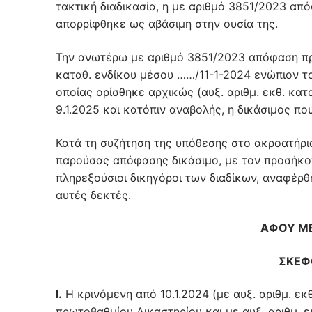
τακτική διαδικασία, η με αριθμό 3851/2023 απ
απορρίφθηκε ως αβάσιμη στην ουσία της.
Την ανωτέρω με αριθμό 3851/2023 απόφαση προσ
καταθ. ενδίκου μέσου ……/11-1-2024 ενώπιον το
οποίας ορίσθηκε αρχικώς (αυξ. αριθμ. εκθ. κατ
9.1.2025 και κατόπιν αναβολής, η δικάσιμος π
Κατά τη συζήτηση της υπόθεσης στο ακροατήρι
παρούσας απόφασης δικάσιμο, με τον προσήκον
πληρεξούσιοι δικηγόροι των διαδίκων, αναφέρθ
αυτές δεκτές.
ΑΦΟΥ ΜΕ
ΣΚΕΦ
Ι.
Η κρινόμενη από 10.1.2024 (με αυξ. αριθμ. ε
πρωτοβαθμίου Δικαστηρίου και με αυξ. αριθμ. ε