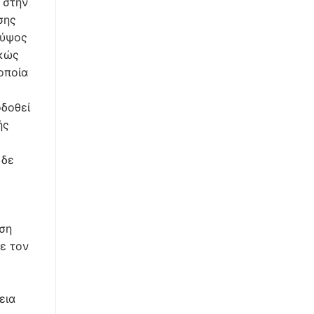
 στην
σης
 ύψος
ικώς
οποία
δοθεί
ής
 δε
ηση
ε τον
εια