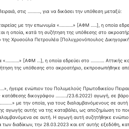
ιραιά, στις ………., για να δικάσει την υπόθεση μεταξύ:
ιρείας με την επωνυμία «………..» [ΑΦΜ …..], η οποία εδρε
ι η οποία, κατά τη συζήτηση της υπόθεσης στο ακροατήρ
ο της Χρυσούλα Πετρουλέα [Πολυχρονόπουλος Δικηγορικ
 «………..» [ΑΦΜ …], η οποία εδρεύει στο ……….. Αττικής κα
υζήτηση της υπόθεσης στο ακροατήριο, εκπροσωπήθηκε απ
…», ήγειρε ενώπιον του Πολυμελούς Πρωτοδικείου Πειρα
ς κατάθεσης δικογράφου ………/23.6.2022) αγωγή, σε βάρο
………….» με την οποία, για τους διαλαμβανόμενους σε αυτή
ης αγωγής αυτής να της καταβάλει, ως αποζημίωση το πο
ιαλαμβανόμενα σε αυτή. Η αγωγή αυτή συζητήθηκε ενώπιο
των διαδίκων, την 28.03.2023 και επ’ αυτής εξεδόθη, κα