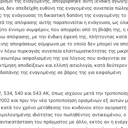
υρισμό της εναγομένης, απορρίφθηκε αυτή (ένδικη αγωγή)
ισμα, δεν απεδείχθη ευθύνη της εναγομένης συνεπεία πώλη
ς της ενάγουσας τη δικαστική δαπάνη της εναγομένης το
ατά της απόφασης αυτής παραπονείται η ενάγουσα, ως ολ
ύτο έννομο συμφέρον, που απορρέει από τη βλάβη της, η 
νω απόφασης, με την ένδικη έφεσή της, πλήττοντας κατά
ένης αποφάσεως σύμφωνα με το οποίο δεν μπορεί να απο
εν λόγω πυρκαγιάς συνεπεία ελαττωματικότητας της μικρ
 ανωτέρω ασφαλισμένη της για λόγους που ανάγονται σε
ίμηση αποδείξεων και ελλιπή αιτιολογία, κατά δεύτερον
 δαπάνης της εναγομένης σε βάρος της για εσφαλμένη
, 534, 540 και 543 ΑΚ, όπως ισχύουν μετά την τροποποί
2002 και πριν την νέα τροποποίηση ορισμένων εξ αυτών μ
υ κατά τον χρόνο μετάθεσης του κινδύνου στον αγοραστή
ομολογημένης ιδιότητας του πωληθέντος αντικειμένου, ο
 αντικατάσταση του πράγματος με άλλο, εκτός αν η ενέργ