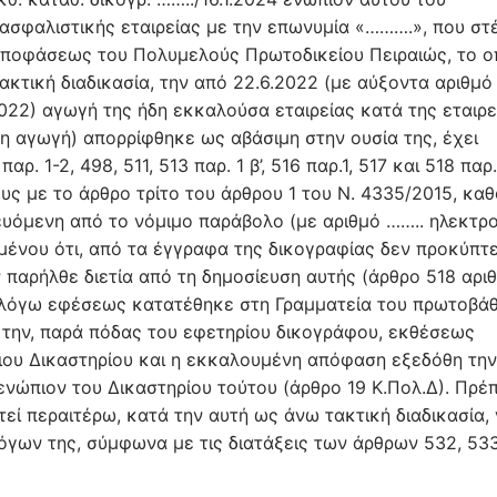
ασφαλιστικής εταιρείας με την επωνυμία «……….», που στ
ς αποφάσεως του Πολυμελούς Πρωτοδικείου Πειραιώς, το ο
ακτική διαδικασία, την από 22.6.2022 (με αύξοντα αριθμό
2) αγωγή της ήδη εκκαλούσα εταιρείας κατά της εταιρε
η αγωγή) απορρίφθηκε ως αβάσιμη στην ουσία της, έχει
 1-2, 498, 511, 513 παρ. 1 β’, 516 παρ.1, 517 και 518 παρ
ς με το άρθρο τρίτο του άρθρου 1 του Ν. 4335/2015, κα
ευόμενη από το νόμιμο παράβολο (με αριθμό …….. ηλεκτρ
μένου ότι, από τα έγγραφα της δικογραφίας δεν προκύπτε
αρήλθε διετία από τη δημοσίευση αυτής (άρθρο 518 αριθ
εν λόγω εφέσεως κατατέθηκε στη Γραμματεία του πρωτοβά
ό την, παρά πόδας του εφετηρίου δικογράφου, εκθέσεως
ου Δικαστηρίου και η εκκαλουμένη απόφαση εξεδόθη την
ενώπιον του Δικαστηρίου τούτου (άρθρο 19 Κ.Πολ.Δ). Πρέπ
τεί περαιτέρω, κατά την αυτή ως άνω τακτική διαδικασία, 
όγων της, σύμφωνα με τις διατάξεις των άρθρων 532, 533