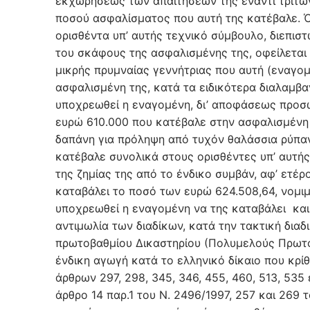
εκχωρήσεως των απαιτήσεών της έναντι τρίτων
ποσού ασφαλίσματος που αυτή της κατέβαλε. Ότ
ορισθέντα υπ’ αυτής τεχνικό σύμβουλο, διεπιστ
του σκάφους της ασφαλισμένης της, οφείλεται
μικρής πρυμναίας γεννήτριας που αυτή (εναγο
ασφαλισμένη της, κατά τα ειδικότερα διαλαμβ
υποχρεωθεί η εναγομένη, δι’ αποφάσεως προσω
ευρώ 610.000 που κατέβαλε στην ασφαλισμένη 
δαπάνη για πρόληψη από τυχόν θαλάσσια ρύπανσ
κατέβαλε συνολικά στους ορισθέντες υπ’ αυτή
της ζημίας της από το ένδικο συμβάν, αφ’ ετέρ
καταβάλει το ποσό των ευρώ 624.508,64, νομι
υποχρεωθεί η εναγομένη να της καταβάλει και 
αντιμωλία των διαδίκων, κατά την τακτική διαδ
πρωτοβαθμίου Δικαστηρίου (Πολυμελούς Πρωτοδι
ένδικη αγωγή κατά το ελληνικό δίκαιο που κρί
άρθρων 297, 298, 345, 346, 455, 460, 513, 535
άρθρο 14 παρ.1 του Ν. 2496/1997, 257 και 269 