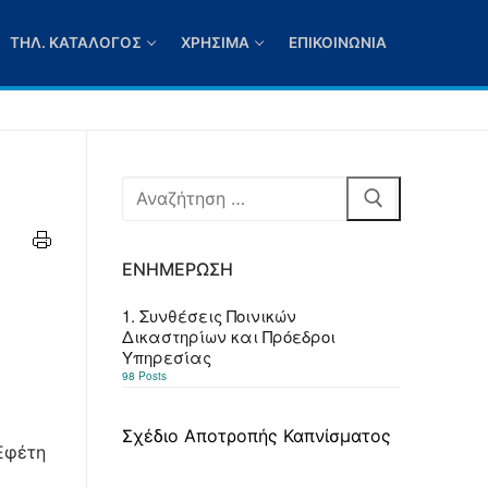
ΤΗΛ. ΚΑΤΆΛΟΓΟΣ
ΧΡΉΣΙΜΑ
ΕΠΙΚΟΙΝΩΝΊΑ
Αναζήτηση
για:
ΕΝΗΜΈΡΩΣΗ
1. Συνθέσεις Ποινικών
Δικαστηρίων και Πρόεδροι
Υπηρεσίας
98 Posts
Σχέδιο Αποτροπής Καπνίσματος
Εφέτη