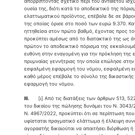
απορρίπτοντας σχετικό περί του αντιθέτου ισχ
ουσία της, διότι κατά το αποδεικτικό της πόρ
ελαττωματικού προϊόντος, επέβαλε δε σε βάρο
της οποίας όρισε στο ποσό των ευρώ 9.370. Κ
ηττηθείσα στον πρώτο βαθμό, έχοντας προς το
προκύπτει αμέσως από το διατακτικό της ως ά
πρώτον το αποδεικτικό πόρισμα της εκκαλουμ
ευθύνη στην εναγομένη για την πρόκληση της 
πρυμναίας γεννήτριας την οποία επώλησε στην
εσφαλμένη εφαρμογή του νόμου, εσφαλμένη εκτ
καθό μέρος επέβαλε το σύνολο της δικαστικής
εφαρμογή του νόμου.
ΙΙΙ.
[ι] Από τις διατάξεις των άρθρων 513, 522
του δικαίου της πώλησης δυνάμει του Ν. 3043/
Ν. 4967/2022, προκύπτει ότι σε περίπτωση πο
υφίσταται πραγματικό ελάττωμα ή έλλειψη συν
αγοραστής δικαιούται να απαιτήσει διόρθωση ή