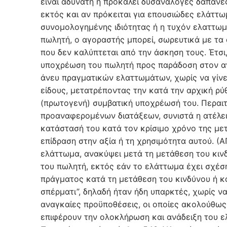
είναι αδύνατη ή προκαλεί δυσανάλογες δαπάνες
εκτός και αν πρόκειται για επουσιώδες ελάττω
συνομολογημένης ιδιότητας ή η τυχόν ελαττωμ
πωλητή, ο αγοραστής μπορεί, σωρευτικά με τα 
που δεν καλύπτεται από την άσκηση τους. Έτσι
υποχρέωση του πωλητή προς παράδοση στον αγ
άνευ πραγματικών ελαττωμάτων, χωρίς να γίν
είδους, μετατρέποντας την κατά την αρχική ρύ
(πρωτογενή) συμβατική υποχρέωσή του. Περαιτ
προαναφερομένων διατάξεων, συνιστά η ατέλει
κατάστασή του κατά τον κρίσιμο χρόνο της μετ
επίδραση στην αξία ή τη χρησιμότητα αυτού. 
ελάττωμα, ανακύψει μετά τη μετάθεση του κιν
του πωλητή, εκτός εάν το ελάττωμα έχει σχέση
πράγματος κατά τη μετάθεση του κινδύνου ή κα
σπέρματι”, δηλαδή ήταν ήδη υπαρκτές, χωρίς 
αναγκαίες προϋποθέσεις, οι οποίες ακολούθως,
επιφέρουν την ολοκλήρωση και ανάδειξη του 