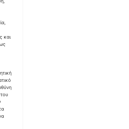
η,
ία,
ς και
εως
ητική
ατικό
υθύνη
 του
ν
τα
να