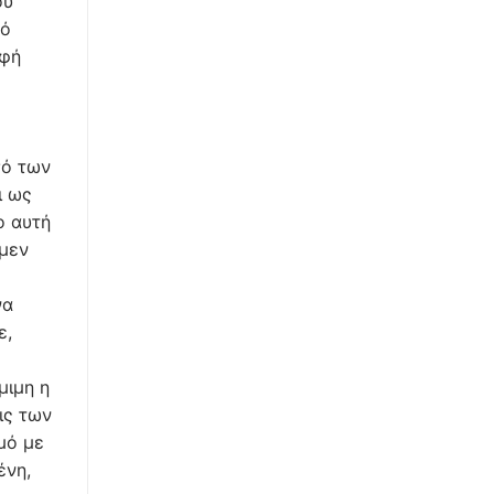
ου
κό
οφή
σό των
ι ως
ο αυτή
 μεν
να
ε,
μιμη η
ις των
μό με
ένη,