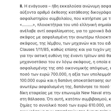
ΙΙ.
Η ενάγουσα – ήδη εκκαλούσα ανώνυμη ασφαλι
αύξοντα αριθμό έκθεσης κατάθεσης δικογράφου 
ασφαλιστηρίου συμβολαίου, που κατήρτισε με τη
«……….», πλοιοκτήτρια του υπό ελληνική σημα
ανέλαβε αντί ασφαλίσματος, για το χρονικό δ
σκάφος με ασφαλισμένη την ανωτέρω πλοιοκτήτ
σκάφους, της λέμβου, των μηχανών και του ειδ
Clauses 1/11/85, καθώς επίσης και για τυχόν 
για την αστική ευθύνη της έναντι τρίτων από θ
μηχανοστάσιο του εν λόγω σκάφους, η οποία 
ασφαλισμένης της από οικονομικής απόψεως, 
ποσό των ευρώ 700.000, η αξία των υπολειμμά
100.000 ευρώ και η δαπάνη αποκατάστασης αυτο
ανωτέρω ασφαλισμένη της, δαπάνησε το ποσό τ
δίκη εταιρείας με την επωνυμία New Naval στ
στη θάλασσα. Ότι αυτή, κατόπιν συμβιβασμού,
ζημίες το συνολικό ποσό των ευρώ 610.000, υ