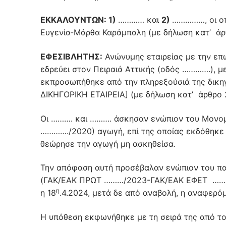
ΕΚΚΑΛΟΥΝΤΩΝ: 1)
………… και
2)
……………, οι οπ
Ευγενία-Μάρθα Καράμπαλη (με δήλωση κατ’ άρθ
ΕΦΕΣΙΒΛΗΤΗΣ:
Ανώνυμης εταιρείας με την ε
εδρεύει στον Πειραιά Αττικής (οδός ………….), 
εκπροσωπήθηκε από την πληρεξούσιά της δι
ΔΙΚΗΓΟΡΙΚΗ ΕΤΑΙΡΕΙΑ] (με δήλωση κατ’ άρθρο 2
Οι ………. και ………. άσκησαν ενώπιον του Μονομ
…………./2020) αγωγή, επί της οποίας εκδόθηκε 
θεώρησε την αγωγή μη ασκηθείσα.
Την απόφαση αυτή προσέβαλαν ενώπιον του παρ
(ΓΑΚ/ΕΑΚ ΠΡΩΤ ………/2023-ΓΑΚ/ΕΑΚ ΕΦΕΤ ………….
η
η 18
.4.2024, μετά δε από αναβολή, η αναφερ
Η υπόθεση εκφωνήθηκε με τη σειρά της από το 