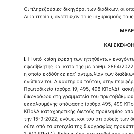
Οι πληρεξούσιες δικηγόροι των διαδίκων, οι 
Δικαστηρίου, ανέπτυξαν τους ισχυρισμούς του
ΜΕΛΕ
ΚΑΙ ΣΚΕΦΘ
Ι.
Η υπό κρίση έφεση των ηττηθέντων εναγόντω
εφεσίβλητης και κατά της με αριθμ. 2864/202
η οποία εκδόθηκε κατ’ αντιμωλίαν των διαδίκων
ενώπιον του Δικαστηρίου τούτου, στην περιφέ
Πρωτοδικείο (άρθρα 19, 495, 498 ΚΠολΔ), ασκή
δικογράφου στη γραμματεία του πρωτοβάθμιου 
εκκαλουμένης απόφασης (άρθρα 495, 499 ΚΠολΔ
ΚΠολΔ καταχρηστικής διετούς προθεσμίας από
την 15-9-2022, ενόψει και του ότι ουδείς των
ούτε από τα στοιχεία της δικογραφίας προκύπτει
1, 517 ΚΠολΔ). Επίσης, έχει κατατεθεί από το