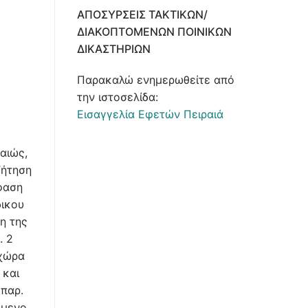
ΑΠΟΣΎΡΣΕΙΣ ΤΑΚΤΙΚΏΝ/
ΔΙΑΚΟΠΤΌΜΕΝΩΝ ΠΟΙΝΙΚΏΝ
ΔΙΚΑΣΤΗΡΊΩΝ
Παρακαλώ ενημερωθείτε από
την ιστοσελίδα:
Εισαγγελία Εφετών Πειραιά
αιώς,
ζήτηση
φαση
δικου
η της
. 2
 χώρα
 και
 παρ.
όμενο