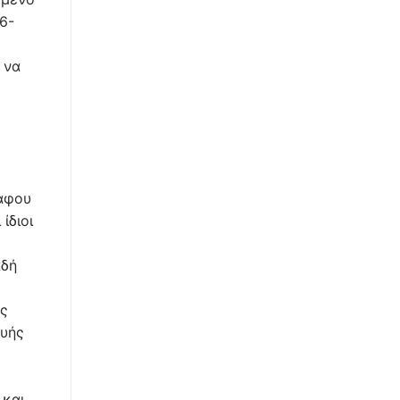
6-
 να
α, δηλαδή η απουσία δημοσίευσης της πρόσκλησης στο ΓΕ.ΜΗ., συνιστά λόγο ακυρωσίας της απόφασης που λήφθηκε από αυτήν κατ’ άρθρο 137 παρ. 1 Ν. 4548/2018. Ότι στη γενική συνέλευση της εναγόμενης (και των λοιπών τριών ανωνύμων εταιριών), η οποία συγκλήθηκε ως καθολική χωρίς πρόσκληση, δεν παραστάθηκε το 100% του μετοχικού κεφαλαίου, καθόσον οι ίδιοι (ενάγοντες), που κατείχαν το 50% των μετοχών με δικαίωμα ψήφου και θα