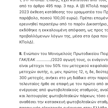
από το άρθρο 495 παρ. 3 περ. Α (β) ΚΠολΔ παρά
2023 έκθεση κατάθεσης του γραμματέα του Πρ
παράβολο, ποσού 100,00 ευρώ). Πρέπει επομένω
ερευνηθεί περαιτέρω από το παρόν Δικαστήριο, 
εκδόθηκε η εκκαλουμένη απόφαση, ως προς το 
προβαλλόμενων λόγων της, μέσα στα όρια που κ
ΚΠολΔ).
ΙΙ.
Ενώπιον του Μονομελούς Πρωτοδικείου Πειραιώς με την από 23-9-2020 με αριθμό κατάθεσης δικογράφου ΓΑΚ/ΕΑΚ …………../2020 αγωγή τους, οι ενάγοντες εξέθεταν ότι από το μήνα Δεκέμβριο του έτους 2019 οι ίδιοι είναι μέτοχοι του 50% του μετοχικού κεφαλαίου της εναγόμενης, κατέχοντας, από το σύνολο των 600 μετοχών αυτής, ο, μεν, πρώτος 12, η, δε, δεύτερη 288 μετοχές, ενώ το υπόλοιπο 50% των μετοχών, δηλαδή 300 μετοχές, ανήκει στο μη διάδικο στην παρούσα δίκη, …………., κάτοικο Ισραήλ. ΄Οτι το έτος 2007 ο τελευταίος ήρθε σε επαφή με τον πρώτο από αυτούς, ο οποίος ασχολούνταν με την παραγωγή ηλεκτρικής ενέργειας από φωτοβολταϊκούς σταθμούς, αναλαμβάνοντας εξ ολοκλήρου την ανάπτυξη έργων κατασκευής και λειτουργίας φωτοβολταϊκών πάρκων, τόσο ατομικά όσο και για λογαριασμό τρίτων, με σκοπό να του αναθέσει την κατασκευή φωτοβολταϊκών σταθμών, έχοντας την πρόθεση να επενδύσει στον τομέα της παραγωγής ηλεκτρικής ενέργειας στην Ελλάδα, και μεταξύ τους συνήφθησαν οι από 31-7-2007, 5-9-2007 και 16-10-2007 συμφωνίες – συμβάσεις έργου, δυνάμει των οποίων ο …………… ανέθεσε στον πρώτο από αυτούς την κατασκευή και παράδοση σε εκείνον ενός έργου αδειοδότησης και ανάπτυξης φωτοβολταϊκών σταθμών στα αναφερόμενα στο αγωγικό δικόγραφο μέρη στην Ελλάδα, το οποίο (έργο) έλαβε την ονομασία «…..». Ακολούθως, ιστορούσαν ότι στο πλαίσιο της υλοποίησης της εν λόγω συμφωνίας ιδρύθηκαν επτά (7) προσωπικές εταιρίες με τους διακριτικούς τίτλους ……………..………., εταίροι των οποίων ήταν ο πρώτος από αυτούς και συνεργάτες του, μεταξύ των οποίων και η δεύτερη από αυτούς, οι οποίες επρόκειτο να γίνουν φορείς των αδειών παραγωγής των φωτοβολταïκών σταθμών και συνεπώς, θα καθίσταντο ιδιοκτήτριες εταιρίες των φωτοβολταϊκών πάρκων, με τη συμφωνία ότι αυτοί και οι συνεργάτες τους θα ήταν εταίροι των προσωπικών εταιριών μέχρι την ολοκλήρωση του έργου και την καταβολή από τον ………… της συμφωνηθείσας αμοιβής για την εκτέλεση του έργου, οπότε με την ολοσχερή εκπλήρωση των υποχρεώσεών του θα μεταβιβάζονταν σε αυτόν οι εν λόγω εταιρίες. Επίσης, ανέφεραν ότι στη συνέχεια και δη, το έτος 2011, ιδρύθηκαν επτά (7) ανώνυμες εταιρίες και ειδικότερα η εναγόμενη « ………….» και έξι (6) ακόμα με τους διακριτικούς τίτλους «…….», «……..», «…………..», «……..», «………» και «………..», με μετόχους, αντίστοιχα, τους ίδιους (ενάγοντες) και λοιπούς συνεργάτες τους, όπως ειδικότερα αναφέρεται στο αγωγικό δικόγραφο, οι οποίες απέκτησαν το 97% ή 98% των εταιρικών μεριδίων των αντίστοιχων προσωπικών εταιριών και καθεμία από αυτές ορίστηκε διαχειρίστρια της αντίστοιχης προσωπικής εταιρίας. Εξέθεταν, ακόμη, ότι με το από 15-3-2011 ιδιωτικό συμφωνητικό με τίτλο «Τροποποίηση συμβάσεως έργου – σύμβαση μεταβίβασης εταιριών ειδικού σκοπού και φωτοβολταϊκών έργων για τα μη συνδεδεμένα νησιά – Καστοριά – Κοζάνη» ο πρώτος από αυτούς ανέλαβε την υποχρέωση να παραδώσει στον …… τις άδειες και τους φωτοβολταϊκούς σταθμούς του ευρύτερου «project» φωτοβολταϊκών «……» και ο τελευταίος ανέλαβε την υποχρέωση να του καταβάλει ποσό 27.000 ευρώ για κάθε άδεια παραγωγής που ο πρώτος ενάγων θα εξέδιδε και, θα του παρέδιδε πλήρως υλοποιημένη, ενώ, μόνο μετά την πλήρη εξόφληση της αμοιβής του, αυτός και οι συνεργάτες του, μεταξύ των οποίων και ο δεύτερος ενάγων, θα μεταβίβαζαν στον …………… ή σε πρόσωπα που αυτός θα υποδείκνυε, τα εταιρικά μερίδια από τις επτά (7) προσωπικές εταιρίες και τις μετοχές της εναγόμενης και των ανωνύμων εταιριών με τους διακριτικούς τίτλους «……..», «……….» «…………» και «……..», ότι με το ίδιο ιδιωτικό συμφωνητικό οι ίδιοι (ενάγοντες), καθώς και οι συνεργάτες τους μεταβίβασαν, αντίστοιχα, στον ………. τις μετοχές των ανωνύμων εταιριών με τους διακριτικούς τίτλους «……….» και «…………», ότι παράλληλα, καταρτίστηκαν υπέρ του …….. τα με αριθμούς …../24-3-2011, …../24-3-2011, …../24-3-2011, …./24-3-2011 και …./24-3-2011 προσύμφωνα μεταβίβασης προς αυτόν των μετοχών της εναγόμενης και των λοιπών ανωτέρω ανωνύμων εταιριών, ενώ με τα από 15-3-2011 και 17-3-2011 ιδιωτικά συμφωνητικά σύστασης ενεχύρου συστάθηκαν ενέχυρα υπέρ αυτού (……..) προς εξασφάλιση της οριστικής μεταβίβασης των μετοχών, όταν θα συνέτρεχαν οι προϋποθέσεις μεταβίβασης, προβλέφθηκε, δε, ότι από το σύνολο των μετοχικών δικαιωμάτων που διατηρούσαν αυτοί (ενάγοντες) και οι συνεργάτες τους ως κύριοι των μετοχών, ο 