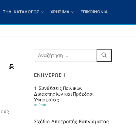
ΤΗΛ. ΚΑΤΆΛΟΓΟΣ
ΧΡΉΣΙΜΑ
ΕΠΙΚΟΙΝΩΝΊΑ
Αναζήτηση
για:
ΕΝΗΜΈΡΩΣΗ
1. Συνθέσεις Ποινικών
Δικαστηρίων και Πρόεδροι
Υπηρεσίας
98 Posts
λούς
Σχέδιο Αποτροπής Καπνίσματος