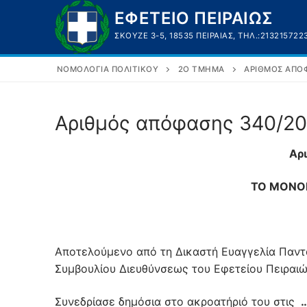
Μετάβαση
ΕΦΕΤΕΙΟ ΠΕΙΡΑΙΩΣ
στο
ΣΚΟΥΖΈ 3-5, 18535 ΠΕΙΡΑΙΆΣ, ΤΗΛ.:213215722
περιεχόμενο
ΝΟΜΟΛΟΓΊΑ ΠΟΛΙΤΙΚΟΎ
2Ο ΤΜΉΜΑ
ΑΡΙΘΜΌΣ ΑΠΌΦ
Αριθμός απόφασης 340/2
Αρ
ΤΟ ΜΟΝΟΜ
Αποτελούμενο από τη Δικαστή Ευαγγελία Παντα
Συμβουλίου Διευθύνσεως του Εφετείου Πειραιώ
Συνεδρίασε δημόσια στο ακροατήριό του στις
…