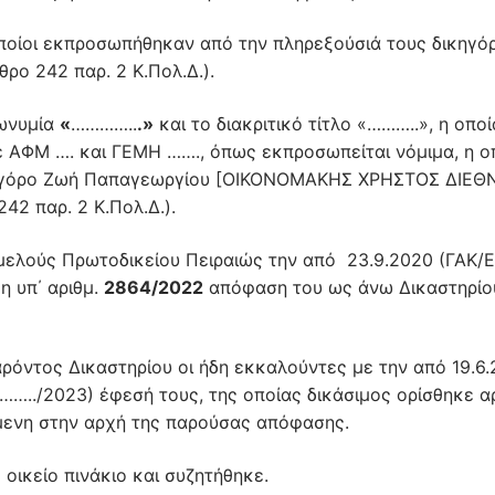
οίοι εκπροσωπήθηκαν από την πληρεξούσιά τους δικηγό
ρο 242 παρ. 2 Κ.Πολ.Δ.).
πωνυμία
«
…………..
.»
και το διακριτικό τίτλο «………..», η οποί
με ΑΦΜ …. και ΓΕΜΗ ……., όπως εκπροσωπείται νόμιμα, η ο
κηγόρο Ζωή Παπαγεωργίου [ΟΙΚΟΝΟΜΑΚΗΣ ΧΡΗΣΤΟΣ ΔΙΕΘ
42 παρ. 2 Κ.Πολ.Δ.).
ελούς Πρωτοδικείου Πειραιώς την από 23.9.2020 (ΓΑΚ/
η υπ΄ αριθμ.
2864/2022
απόφαση του ως άνω Δικαστηρίο
όντος Δικαστηρίου οι ήδη εκκαλούντες με την από 19.6
./2023) έφεσή τους, της οποίας δικάσιμος ορίσθηκε α
όμενη στην αρχή της παρούσας απόφασης.
οικείο πινάκιο και συζητήθηκε.