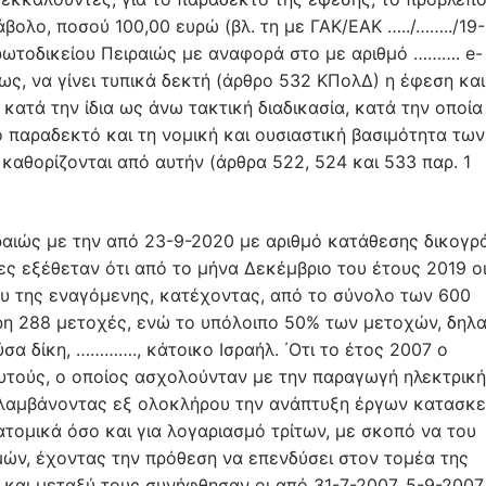
βολο, ποσού 100,00 ευρώ (βλ. τη με ΓΑΚ/ΕΑΚ …../……../19-
ωτοδικείου Πειραιώς με αναφορά στο με αριθμό ………. e-
ς, να γίνει τυπικά δεκτή (άρθρο 532 ΚΠολΔ) η έφεση και
κατά την ίδια ως άνω τακτική διαδικασία, κατά την οποία
παραδεκτό και τη νομική και ουσιαστική βασιμότητα των
αθορίζονται από αυτήν (άρθρα 522, 524 και 533 παρ. 1
……. θα αποκτούσε το δικαίωμα παράστασης σε γενικές συνελεύσεις και ψήφου σε αυτές, τα οποία θα ασκούσε ως ενεχυρούχος δανειστής για το σύνολο των μετοχών της εναγόμενης και των τεσσάρων λοιπών ανωνύμων εταιριών μέχρι την απόσβεση του ενεχύρου. Μετά ταύτα, ισχυρίζονταν ότι ο ………., κατά παράβαση των όρων του από 15-3-2011 ιδιωτικού συμφωνητικού, δεν κατέβαλε στον πρώτο από αυτούς τη συμφωνηθείσα αμοιβή μέχρι την 31-10-2011, η οποία είχε οριστεί ως καταληκτική ημερομηνία, οπότε, με τις αναφερόμενες στο αγωγικό δικόγραφο συμβολαιογραφικές πράξεις, παρατάθηκε ο χρόνος, μέσα στον οποίο αυτός όφειλε να εκπληρώσει τις υποχρεώσεις του, πλην όμως, και πάλι δεν προέβη σε εξόφληση των συμφωνηθεισών αμοιβών, καθώς και ότι, κατόπιν τούτων, αυτοί (ενάγοντες) και οι συνεργάτες τους προέβησαν μονομερώς σε νομότυπη κατάργηση των προσυμφώνων μεταβίβασης των μετοχών της εναγόμενης και των λοιπών τεσσάρων ανωνύμων εταιριών, με τη σύνταξη των με αριθμούς …/10-1-2012, …/10-1-2012, …../10-1-2012, …/10-1-2012 και …/10-1-2012 πράξεων λύσης προσυμφώνων αγοραπωλησίας μετοχών δυνάμει δικαιώματος αυτοσύμβασης, με αποτέλεσμα την απόσβεση της ασφαλιζόμενης απαίτησης, για την οποία είχαν συσταθεί τα ενέχυρα και τη συνακόλουθη απόσβεση αυτοδικαίως και των ίδιων των ενεχύρων επί των μετοχών των εταιριών, οπότε από την 10-1-2012 αυτοί (ενάγοντες) και οι συνεργάτες τους είναι, αντίστοιχα, κύριοι των μετοχών και μόνοι δικαιούχοι άσκησης όλων των δικαιωμάτων που απορρέουν από τη μετοχική σχέση, συμπεριλαμβανομένων των δικαιωμάτων παράστασης και ψήφου στις γενικές συνελεύσεις, δεδομένου ότι οι μετοχές είναι απαλλαγμένες από βάρος και δικαιώματα τρίτων. Στη συνέχεια, ανέφεραν ότι την 5-1-2013 συνήφθη μεταξύ του πρώτου από αυτούς και του …….. νέα προφορική συμφωνία, δυνάμει της οποίας ο πρώτος ενάγων απέκτησε την αξίωση μεταβίβασης προς τον ίδιο (ενάγοντα) ή σε πρόσωπα που θα υποδείκνυε δέκα επτά (17) φωτοβολταϊκών σταθμών, τα βασικά, δε, στοιχεία της συμφωνίας αυτής αποτυπώθηκαν στο από 6-1-2013 ιδιωτικό συμφωνητικό πώλησης εξοπλισμού φωτοβολταϊκών σταθμών, στο οποίο αυτοί (ενάγοντες) δεν είναι συμβαλλόμενοι, πλην, όμως, με αυτό ο ……….. αναλαμβάνει σημαντικές υποχρεώσεις υπέρ του πρώτου από αυτούς.΄Οτι σε εκτέλεση αυτής της συμφωνίας, ο πρώτος από αυτούς και οι συνεργάτες του μεταβίβασαν στον …….., εταίρο της «………..», το 25% των μετοχών της εναγόμενης και των λοιπών ανωνύμων εταιριών, με την υποχρέωση αυτός να τις μεταβιβάσει, περαιτέρω, στον ………., μετά την εξόφληση από τον τελευταίο των απαιτήσεων της εταιρίας «……..» από την προμήθεια των εξοπλισμών των πάρκων, ενώ ο πρώτος από αυτούς και οι συνεργάτες του μεταβίβασαν στον ……… ποσοστό 25% των μετοχών της εναγόμενης και των λοιπών ανώνυμων εταιριών, με αποτέλεσμα αυτοί (ενάγοντες) να έχουν παραμείνει κύριοι του υπολοίπου 50% των μετοχών των εταιριών, πλην όμως, ο …….. παράνομα ασκεί τα δικαιώματα που απορρέουν από αυτές, ισχυριζόμενος ότι τα ενέχυρα, που είχαν συσταθεί με τα από 15-3-2011 και 17-3-2011 ιδιωτικά συμφωνητικά, δεν έχουν αποσβεστεί και ότι οι ίδιοι (ενάγοντες) και οι συνεργάτες τους δεν είναι πραγματικοί μέτοχοι της εναγόμενης και των λοιπών ανωνύμων εταιριών, αντίστοιχα, γεγονός που δεν ισχύει. Ακολούθως, ιστορούσαν ότι την 10-2-2020, ενώ ήδη από το Δεκέμβριο του έτους 2019, ο ………. ήταν μέτοχος συνολικού ποσοστού 50% της εναγόμενης και των λοιπών ανωνύμων εταιριών, και το υπόλοιπο 50% των μετοχών ανήκε, κατά τις ειδικότερες διακρίσεις στο αγωγικό δικόγραφο, σε αυτούς (ενάγοντες) και τους συνεργάτες τους, έγινε σύγκληση των γενικών συνελεύσεων της εναγόμενης και αυτών των ανωνύμων εταιριών με τους διακριτικούς τίτλους «……….», «………» και «… …..», χωρίς, όμως, να έχει προηγηθεί δημοσίευση στο ΓΕ.ΜΗ. προσκλήσεων για τη σύγκληση αυτών, ούτε να έχει κοινοποιηθεί σχετική πρόσκληση σε αυτούς (ενάγοντες) με οποιονδήποτε τρόπο, στις οποίες λήφθηκε απόφαση για την εκλογή νέων διοικητικών συμβουλίων αυτών των εταιριών, αντίστοιχα, ενώ την 11-2-2020 πραγματοποιήθηκαν συνεδριάσεις του διοικητικού συμβουλίου της εναγόμενης και αυτών των λοιπών τριών ανωνύμων εταιριών για τη συγκρότηση αυτών σε σώμα, οι σχετικές, δε, αποφάσεις των εταιρικών οργάνων δημοσιεύτηκαν στο ΓΕ.ΜΗ. την 17-2-2020, ενώ αυτοί (ενάγοντες) με τις από 15-9-2020 εξώδικες δηλώσεις – διαμαρτυρίες τους έχουν αιτηθεί να λάβουν αντίγραφα των επίμαχων πρακτικών των γενικών συνελεύσεων και των αποφάσεων των διοικητικών συμβουλίων, πλην όμως μέχρι και την άσκηση της αγωγής δεν έχουν λάβει αντίγραφα αυτών, αν και ως μέτοχοι έχουν το σχετικό δικαίωμα.΄Οτι η γενική συνέλευση της εναγόμενης (και των λοιπών τριών ανωνύμων εταιριών) την 10-2-2020 παρουσιάστηκε ως αυτόκλητη και δήθεν καθολική, καθόσον ουδέποτε δημοσιεύτηκε στο ΓΕ.ΜΗ. κάποια πρόσκληση ούτε κοινοποιήθηκε τέτοια σε αυτούς με κάποιον άλλο τρόπο, δεδομένου ότι ο ………. προέβη σε πραγματοποίηση καθολικής γενικής συνέλευσης ασκώντας δικαιώματα ψήφου και από τις δικές τους μετοχές, επικαλούμενος τους όρους της σχετικής σύμβασης ενεχύρου, το οποίο όμως, έχει καταργηθεί, με αποτέλεσμα να μην υφίσταται σύγκληση της γενικής συνέλευσης και η σχετική απόφασή της να είναι άκυρη κατ’ άρθρο 138 Ν. 4548/2018.΄Οτι επικουρικά, ακόμη και εάν υποτεθεί ότι υπήρξε σύγκληση της γενικής συνέλευσης της εναγόμενης (και των λοιπών τριών ανωνύμων εταιριών), πλην όμως, κατά τρόπο που δεν πληροί τις προϋποθέσεις του νόμου, τότε το ίδιο ανωτέρω ελάττωμ