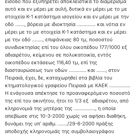
είσοδο που εξυπηρετεί αποκλειστικά το διαμέρισμα
αυτό και εν μέρει με αυλή, δυτικά εν μέρει με το με
στοιχεία Κ-1 κατάστημα ισογείου και εν μέρει με την
οδό ……., βόρεια με ιδιοκτησία ………….. και νότια εν
μέρει με το με στοιχεία Κ-1 κατάστημα και εν μέρει
με την οδό …….., επιφάνειας 80 τμ, ποσοστού
συνιδιοκτησίας επί του όλου οικοπέδου 177/1000 εξ
αδιαιρέτου, κείμενου σε πολυκατοικία, εντός
οικοπέδου εκτάσεως 116,40 τμ, επί της
διασταυρώσεως των οδών …………. και ……., στον
Πειραιά, έχει, δε, καταχωρηθεί στα βιβλία του
κτηματολογικού γραφείου Πειραιά με ΚΑΕΚ …………….
Η ενάγουσα απέκτησε το προαναφερόμενο ποσοστό
της επί του ακινήτου, ήτοι το 1/3 εξ αδιαιρέτου, από
κληρονομιά της μητέρας της ……………., η οποία
απεβίωσε στις 10-3-2000 χωρίς να αφήσει διαθήκη,
δυνάμει της υπ’ αριθμ. ……./29-6-2000 πράξης
αποδοχής κληρονομιάς της συμβολαιογράφου