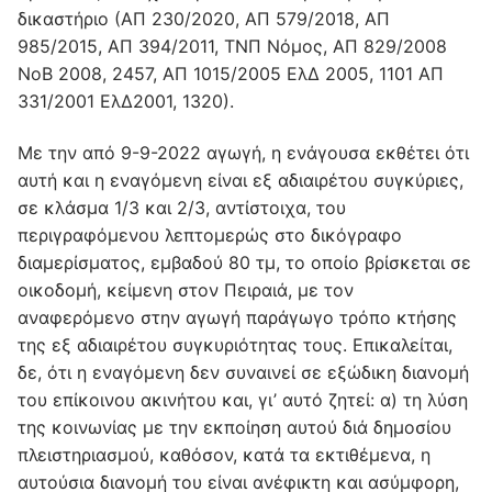
δικαστήριο (ΑΠ 230/2020, ΑΠ 579/2018, ΑΠ
985/2015, ΑΠ 394/2011, ΤΝΠ Νόμος, ΑΠ 829/2008
ΝοΒ 2008, 2457, ΑΠ 1015/2005 ΕλΔ 2005, 1101 ΑΠ
331/2001 ΕλΔ2001, 1320).
Με την από 9-9-2022 αγωγή, η ενάγουσα εκθέτει ότι
αυτή και η εναγόμενη είναι εξ αδιαιρέτου συγκύριες,
σε κλάσμα 1/3 και 2/3, αντίστοιχα, του
περιγραφόμενου λεπτομερώς στο δικόγραφο
διαμερίσματος, εμβαδού 80 τμ, το οποίο βρίσκεται σε
οικοδομή, κείμενη στον Πειραιά, με τον
αναφερόμενο στην αγωγή παράγωγο τρόπο κτήσης
της εξ αδιαιρέτου συγκυριότητας τους. Επικαλείται,
δε, ότι η εναγόμενη δεν συναινεί σε εξώδικη διανομή
του επίκοινου ακινήτου και, γι’ αυτό ζητεί: α) τη λύση
της κοινωνίας με την εκποίηση αυτού διά δημοσίου
πλειστηριασμού, καθόσον, κατά τα εκτιθέμενα, η
αυτούσια διανομή του είναι ανέφικτη και ασύμφορη,