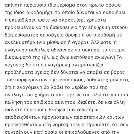
ακίνητη περιουσία (διαμέρισμα στον πρώτο όροφο
της ίδιας οικοδομής), το οποίο δύναται να εκποιήσει
ή εκμισθώσει, ώστε να αποκομίσει χρήματα
προκειμένου να τα διαθέσει για την εξεύρεση έτερου
διαμερίσματος σε ισόγειο όροφο ή σε οικοδομή με
ανελκυστήρα (για μίσθωση ή αγορά). Άλλωστε, η
ενάγουσα ουδόλως αδράνησε να ασκήσει τα νόμιμα
δικαιώματά της (βλ. ως άνω κατάθεση αγωγών).Το
γεγονός δε ότι η εναγόμενη αντιμετωπίζει
προβλήματα υγείας δεν δύναται να αποβεί σε βάρος
των συμφερόντων της ενάγουσας, δοθέντος μάλιστα,
ότι η εναγόμενη θα λάβει το μερίδιο που της
αναλογεί σε χρήματα από την εκ του πλειστηριασμού
πώληση του επίδικου ακινήτου, διαθέτει δε και άλλη
ακίνητη περιουσία. Ενόψει των ανωτέρω
αποδειχθέντων πραγματικών περιστατικών και των
προεκτεθέντων στη νομική σκέψη, προκύπτει ότι δεν
συντρέχουν κατ’ ουσία οι επικαλούμενες από την