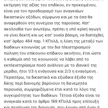
εκτίμηση της αξίας του επιδίκου, εν προκειμένου,
είναι για τον προσδιορισμό των αναγκαίων
δικαστικών εξόδων, σύμφωνα και με τα όσα θα
αναφερθούν στη συνέχεια της παρούσας. Κατ’
ακολουθία των ανωτέρω, πρέπει η υπό κρίση αγωγή
να γίνει δεκτή και ως κατ’ ουσία βάσιμη, να διαταχθεί,
κατ’ άρθρο 484 παρ. 1 ΚΠολΔ, η λύση της μεταξύ των
διαδίκων κοινωνίας με την δια πλειστηριασμού
πώληση του επίκοινου-επίδικου ακινήτου, έτσι ώστε
η καθεμία από τις κοινωνούς να λάβει από το
εκπλειστηρίασμα ποσό ανάλογο με το ιδανικό της
μερίδιο, ήτοι 1/3 η ενάγουσα και 2/3 η εναγόμενη .
Περαιτέρω, τα δικαστικά και εξώδικα έξοδα της
δίκης περί διανομής βαρύνουν τη διενεμητέα
περιουσία, συμψηφιζόμενα έτσι κατά το λόγο της
συγκυριότητας των διαδίκων. Τέτοια έξοδα είναι τα
αναγκαία κατά το άρθρο 189 ΚΠολΔ προς επίτευξη
και περάτωση της διανομής, που έγιναν από έναν ή