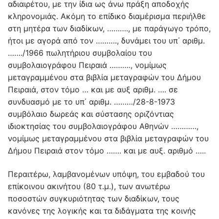
αδιαιρέτου, με την ίδια ως άνω πράξη αποδοχής
κληρονομιάς. Ακόμη το επίδικο διαμέρισμα περιήλθε
στη μητέρα των διαδίκων, ………., με παράγωγο τρόπο,
ήτοι με αγορά από τον ………., δυνάμει του υπ΄ αριθμ.
……./1966 πωλητήριου συμβολαίου του
συμβολαιογράφου Πειραιά ………., νομίμως
μεταγραμμένου στα βιβλία μεταγραφών του Δήμου
Πειραιά, στον τόμο … και με αυξ αριθμ. …. σε
συνδυασμό με το υπ΄ αριθμ. ………/28-8-1973
συμβόλαιο δωρεάς και σύστασης οριζόντιας
ιδιοκτησίας του συμβολαιογράφου Αθηνών …………,
νομίμως μεταγραμμένου στα βιβλία μεταγραφών του
Δήμου Πειραιά στον τόμο ……. και με αυξ. αριθμό …..
Περαιτέρω, λαμβανομένων υπόψη, του εμβαδού του
επίκοινου ακινήτου (80 τ.μ.), των ανωτέρω
ποσοστών συγκυριότητας των διαδίκων, τους
κανόνες της λογικής και τα διδάγματα της κοινής