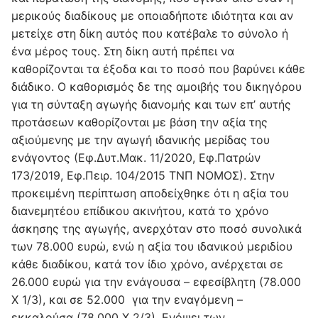
μερικούς διαδίκους με οποιαδήποτε ιδιότητα και αν
μετείχε στη δίκη αυτός που κατέβαλε το σύνολο ή
ένα μέρος τους. Στη δίκη αυτή πρέπει να
καθορίζονται τα έξοδα και το ποσό που βαρύνει κάθε
διάδικο. Ο καθορισμός δε της αμοιβής του δικηγόρου
για τη σύνταξη αγωγής διανομής και των επ’ αυτής
προτάσεων καθορίζονται με βάση την αξία της
αξιούμενης με την αγωγή ιδανικής μερίδας του
ενάγοντος (Εφ.Δυτ.Μακ. 11/2020, Εφ.Πατρών
173/2019, Εφ.Πειρ. 104/2015 ΤΝΠ ΝΟΜΟΣ). Στην
προκειμένη περίπτωση αποδείχθηκε ότι η αξία του
διανεμητέου επίδικου ακινήτου, κατά το χρόνο
άσκησης της αγωγής, ανερχόταν στο ποσό συνολικά
των 78.000 ευρώ, ενώ η αξία του ιδανικού μεριδίου
κάθε διαδίκου, κατά τον ίδιο χρόνο, ανέρχεται σε
26.000 ευρώ για την ενάγουσα – εφεσίβλητη (78.000
Χ 1/3), και σε 52.000 για την εναγόμενη –
εκκαλούσα (78.000 Χ 2/3). Ενόψει των