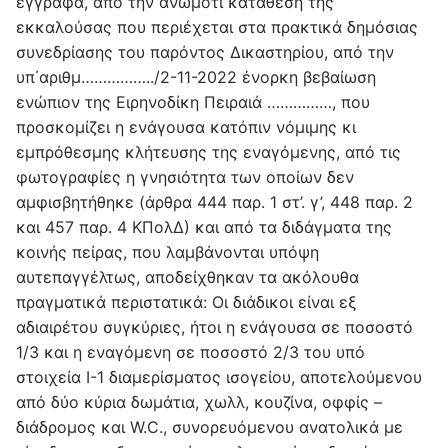
έγγραφα, από την ανωμοτί κατάθεση της
εκκαλούσας που περιέχεται στα πρακτικά δημόσιας
συνεδρίασης του παρόντος Δικαστηρίου, από την
υπ΄αριθμ……………../2-11-2022 ένορκη βεβαίωση
ενώπιον της Ειρηνοδίκη Πειραιά ……………, που
προσκομίζει η ενάγουσα κατόπιν νόμιμης κι
εμπρόθεσμης κλήτευσης της εναγόμενης, από τις
φωτογραφίες η γνησιότητα των οποίων δεν
αμφισβητήθηκε (άρθρα 444 παρ. 1 στ’. γ’, 448 παρ. 2
και 457 παρ. 4 ΚΠολΔ) και από τα διδάγματα της
κοινής πείρας, που λαμβάνονται υπόψη
αυτεπαγγέλτως, αποδείχθηκαν τα ακόλουθα
πραγματικά περιστατικά: Οι διάδικοι είναι εξ
αδιαιρέτου συγκύριες, ήτοι η ενάγουσα σε ποσοστό
1/3 και η εναγόμενη σε ποσοστό 2/3 του υπό
στοιχεία Ι-1 διαμερίσματος ισογείου, αποτελούμενου
από δύο κύρια δωμάτια, χωλλ, κουζίνα, οφφίς –
διάδρομος και W.C., συνορευόμενου ανατολικά με