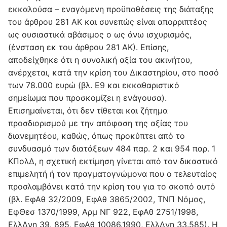
εκκαλούσα – εναγόμενη προϋποθέσεις της διάταξης
του άρθρου 281 ΑΚ και συνεπώς είναι απορριπτέος
ως ουσιαστικά αβάσιμος ο ως άνω ισχυρισμός,
(ένσταση εκ του άρθρου 281 ΑΚ). Επίσης,
αποδείχθηκε ότι η συνολική αξία του ακινήτου,
ανέρχεται, κατά την κρίση του Δικαστηρίου, στο ποσό
των 78.000 ευρώ (βλ. Ε9 και εκκαθαριστικό
σημείωμα που προσκομίζει η ενάγουσα).
Επισημαίνεται, ότι δεν τίθεται και ζήτημα
προσδιορισμού με την απόφαση της αξίας του
διανεμητέου, καθώς, όπως προκύπτει από το
συνδυασμό των διατάξεων 484 παρ. 2 και 954 παρ. 1
ΚΠολΔ, η σχετική εκτίμηση γίνεται από τον δικαστικό
επιμελητή ή τον πραγματογνώμονα που ο τελευταίος
προσλαμβάνει κατά την κρίση του για το σκοπό αυτό
(βλ. ΕφΑθ 32/2009, ΕφΑθ 3865/2002, ΤΝΠ Νόμος,
ΕφΘεσ 1370/1999, Αρμ ΝΓ 922, ΕφΑθ 2751/1998,
ΕλλΔνη 39. 895, ΕφΑθ 10086.1990, ΕλλΔνη 33.585). Η