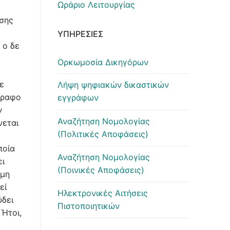
Ωράριο Λειτουργίας
εσης
ΥΠΗΡΕΣΊΕΣ
 ο δε
Ορκωμοσία Δικηγόρων
ε
Λήψη ψηφιακών δικαστικών
γραφο
εγγράφων
ν
Αναζήτηση Νομολογίας
νεται
(Πολιτικές Αποφάσεις)
ποία
Αναζήτηση Νομολογίας
ει
(Ποινικές Αποφάσεις)
 μη
εί
Ηλεκτρονικές Αιτήσεις
ύδει
Πιστοποιητικών
 Ήτοι,