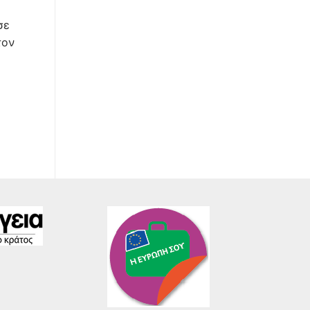
σε
τον