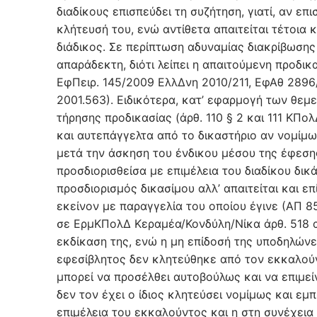
διαδίκους επισπεύδει τη συζήτηση, γιατί, αν επ
κλήτευσή του, ενώ αντίθετα απαιτείται τέτοια 
διάδικος. Σε περίπτωση αδυναμίας διακρίβωσης
απαράδεκτη, διότι λείπει η απαιτούμενη προδι
EφΠειρ. 145/2009 ΕλλΔνη 2010/211, ΕφΑθ 289
2001.563). Ειδικότερα, κατ’ εφαρμογή των θε
τήρησης προδικασίας (άρθ. 110 § 2 και 111 ΚΠο
και αυτεπάγγελτα από το δικαστήριο αν νομίμω
μετά την άσκηση του ένδικου μέσου της έφεσης
προσδιορισθείσα με επιμέλεια του διαδίκου δικά
προσδιορισμός δικασίμου αλλ’ απαιτείται και επ
εκείνον με παραγγελία του οποίου έγινε (ΑΠ 8
σε ΕρμΚΠολΔ Κεραμέα/Κονδύλη/Νίκα άρθ. 518 αρ
εκδίκαση της, ενώ η μη επίδοσή της υποδηλώνει
εφεσίβλητος δεν κλητεύθηκε από τον εκκαλούν
μπορεί να προσέλθει αυτοβούλως και να επιμεί
δεν τον έχει ο ίδιος κλητεύσει νομίμως και ε
επιμέλεια του εκκαλούντος και η στη συνέχεια