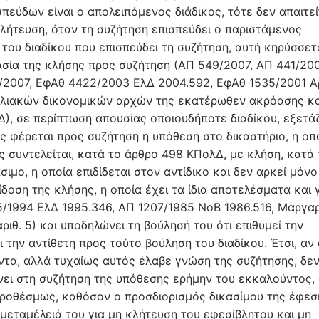
ισπεύδων είναι ο απολειπόμενος διάδικος, τότε δεν απαιτεί
κλήτευση, όταν τη συζήτηση επισπεύδει ο παριστάμενος
 του διαδίκου που επισπεύδει τη συζήτηση, αυτή κηρύσσετ
κασία της κλήσης προς συζήτηση (ΑΠ 549/2007, ΑΠ 441/200
6/2007, ΕφΑθ 4422/2003 ΕλΔ 2004.592, ΕφΑθ 1535/2001 
μελιακών δικονομικών αρχών της εκατέρωθεν ακρόασης κα
λΔ), σε περίπτωση απουσίας οποιουδήποτε διαδίκου, εξετά
ς φέρεται προς συζήτηση η υπόθεση στο δικαστήριο, η οπ
 συντελείται, κατά το άρθρο 498 ΚΠολΔ, με κλήση, κατά 
σιμο, η οποία επιδίδεται στον αντίδικο και δεν αρκεί μόνο
ίδοση της κλήσης, η οποία έχει τα ίδια αποτελέσματα και 
5/1994 ΕλΔ 1995.346, ΑΠ 1207/1985 ΝοΒ 1986.516, Μαργαρ
ιθ. 5) και υποδηλώνει τη βούλησή του ότι επιθυμεί την
 την αντίθετη προς τούτο βούληση του διαδίκου. Έτσι, αν 
τα, αλλά τυχαίως αυτός έλαβε γνώση της συζήτησης, δε
νει στη συζήτηση της υπόθεσης ερήμην του εκκαλούντος,
μπροθέσμως, καθόσον ο προσδιορισμός δικασίμου της έφεσ
 μεταμέλειά του για μη κλήτευση του εφεσίβλητου και μη