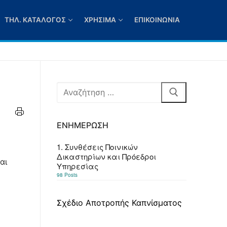
ΤΗΛ. ΚΑΤΆΛΟΓΟΣ
ΧΡΉΣΙΜΑ
ΕΠΙΚΟΙΝΩΝΊΑ
Αναζήτηση
για:
ΕΝΗΜΈΡΩΣΗ
1. Συνθέσεις Ποινικών
Δικαστηρίων και Πρόεδροι
αι
Υπηρεσίας
98 Posts
Σχέδιο Αποτροπής Καπνίσματος