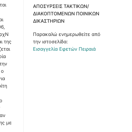
ται
ΑΠΟΣΎΡΣΕΙΣ ΤΑΚΤΙΚΏΝ/
ΔΙΑΚΟΠΤΌΜΕΝΩΝ ΠΟΙΝΙΚΏΝ
αι
ΔΙΚΑΣΤΗΡΊΩΝ
6,
Παρακαλώ ενημερωθείτε από
ΑρχΝ
την ιστοσελίδα:
ι της
Εισαγγελία Εφετών Πειραιά
ζεται
οία
την
 ο
για
ίτη
ο
ν
 αν
ης με