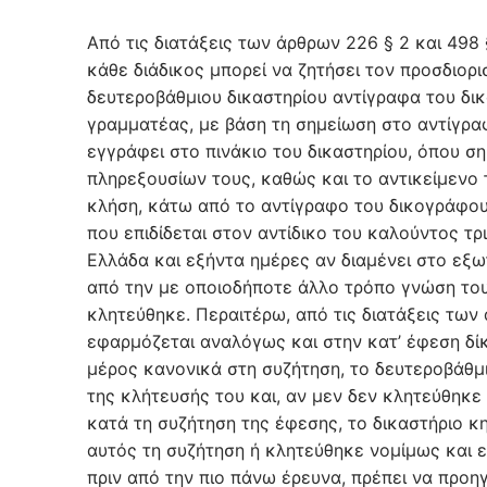
Από τις διατάξεις των άρθρων 226 § 2 και 498 
κάθε διάδικος μπορεί να ζητήσει τον προσδιορ
δευτεροβάθμιου δικαστηρίου αντίγραφα του δι
γραμματέας, με βάση τη σημείωση στο αντίγρα
εγγράφει στο πινάκιο του δικαστηρίου, όπου σ
πληρεξουσίων τους, καθώς και το αντικείμενο τ
κλήση, κάτω από το αντίγραφο του δικογράφου
που επιδίδεται στον αντίδικο του καλούντος τρ
Ελλάδα και εξήντα ημέρες αν διαμένει στο εξω
από την με οποιοδήποτε άλλο τρόπο γνώση του
κλητεύθηκε. Περαιτέρω, από τις διατάξεις των 
εφαρμόζεται αναλόγως και στην κατ’ έφεση δίκη
μέρος κανονικά στη συζήτηση, το δευτεροβάθμι
της κλήτευσής του και, αν μεν δεν κλητεύθηκ
κατά τη συζήτηση της έφεσης, το δικαστήριο κ
αυτός τη συζήτηση ή κλητεύθηκε νομίμως και ε
πριν από την πιο πάνω έρευνα, πρέπει να προηγ