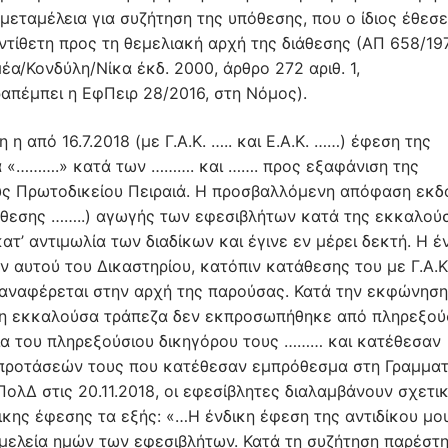
μεταμέλεια για συζήτηση της υπόθεσης, που ο ίδιος έθεσε
ντίθετη προς τη θεμελιακή αρχή της διάθεσης (ΑΠ 658/19
α/Κονδύλη/Νίκα έκδ. 2000, άρθρο 272 αριθ. 1,
απέμπει η ΕφΠειρ 28/2016, στη Νόμος).
η από 16.7.2018 (με Γ.Α.Κ. ….. και Ε.Α.Κ. ……) έφεση της
α «……….» κατά των ………. και ……. προς εξαφάνιση της
ύς Πρωτοδικείου Πειραιά. Η προσβαλλόμενη απόφαση εκδ
τάθεσης ……..) αγωγής των εφεσιβλήτων κατά της εκκαλού
ατ’ αντιμωλία των διαδίκων και έγινε εν μέρει δεκτή. Η έ
 αυτού του Δικαστηρίου, κατόπιν κατάθεσης του με Γ.Α.Κ.
ου αναφέρεται στην αρχή της παρούσας. Κατά την εκφώνηση
ο, η εκκαλούσα τράπεζα δεν εκπροσωπήθηκε από πληρεξού
ια του πληρεξούσιου δικηγόρου τους ……… και κατέθεσαν
 προτάσεών τους που κατέθεσαν εμπρόθεσμα στη Γραμματ
ΠολΔ στις 20.11.2018, οι εφεσίβλητες διαλαμβάνουν σχετι
ικης έφεσης τα εξής: «…Η ένδικη έφεση της αντιδίκου μο
ιμελεία ημών των εφεσιβλήτων. Κατά τη συζήτηση παρέστ