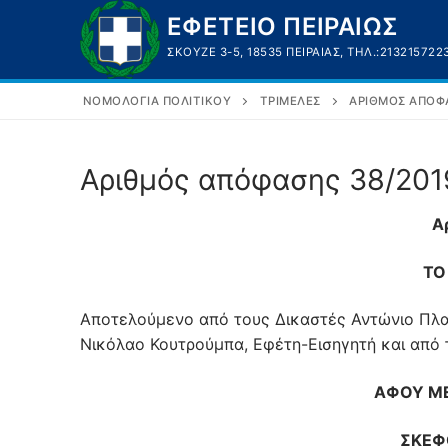
Μετάβαση
ΕΦΕΤΕΙΟ ΠΕΙΡΑΙΩΣ
στο
ΣΚΟΥΖΈ 3-5, 18535 ΠΕΙΡΑΙΆΣ, ΤΗΛ.:213215722
περιεχόμενο
ΝΟΜΟΛΟΓΊΑ ΠΟΛΙΤΙΚΟΎ
ΤΡΙΜΕΛΈΣ
ΑΡΙΘΜΌΣ ΑΠΌΦΑ
Αριθμός απόφασης 38/201
Α
ΤΟ
Αποτελούμενο από τους Δικαστές Αντώνιο Πλα
Νικόλαο Κουτρούμπα, Εφέτη-Εισηγητή και από 
ΑΦΟΥ ΜΕ
ΣΚΕΦ