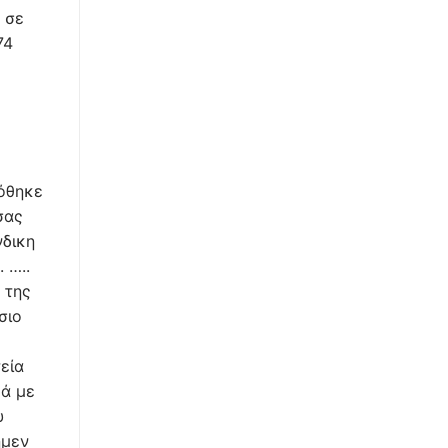
 σε
74
όθηκε
σας
νδικη
 …..
 της
σιο
εία
κά με
υ
ημεν