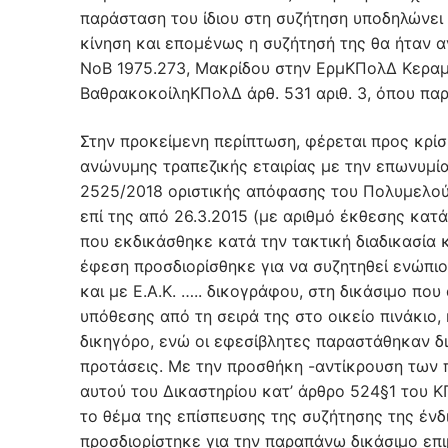
παράσταση του ίδιου στη συζήτηση υποδηλώνει 
κίνηση και επομένως η συζήτησή της θα ήταν α
ΝοΒ 1975.273, Μακρίδου στην ΕρμΚΠολΔ Κεραμέ
ΒαθρακοκοίληΚΠολΔ άρθ. 531 αριθ. 3, όπου παρ
Στην προκείμενη περίπτωση, φέρεται προς κρίση 
ανώνυμης τραπεζικής εταιρίας με την επωνυμί
2525/2018 οριστικής απόφασης του Πολυμελο
επί της από 26.3.2015 (με αριθμό έκθεσης κα
που εκδικάσθηκε κατά την τακτική διαδικασία κ
έφεση προσδιορίσθηκε για να συζητηθεί ενώπιον
και με Ε.Α.Κ. ….. δικογράφου, στη δικάσιμο π
υπόθεσης από τη σειρά της στο οικείο πινάκι
δικηγόρο, ενώ οι εφεσίβλητες παραστάθηκαν δ
προτάσεις. Με την προσθήκη -αντίκρουση των
αυτού του Δικαστηρίου κατ’ άρθρο 524§1 του Κ
το θέμα της επίσπευσης της συζήτησης της ένδ
προσδιορίστηκε για την παραπάνω δικάσιμο επ