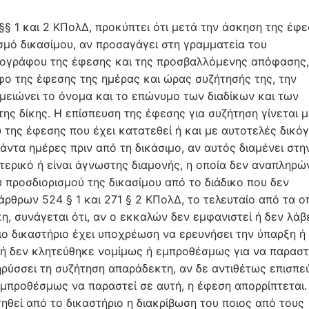
§§ 1 και 2 ΚΠολΔ, προκύπτει ότι μετά την άσκηση της έφ
ισμό δικασίμου, αν προσαγάγει στη γραμματεία του
κογράφου της έφεσης και της προσβαλλόμενης απόφασης,
φο της έφεσης της ημέρας και ώρας συζήτησής της, την
ημειώνει το όνομα και το επώνυμο των διαδίκων και των
ης δίκης. Η επίσπευση της έφεσης για συζήτηση γίνεται μ
 της έφεσης που έχει κατατεθεί ή και με αυτοτελές δικό
ιάντα ημέρες πριν από τη δικάσιμο, αν αυτός διαμένει στη
τερικό ή είναι άγνωστης διαμονής, η οποία δεν αναπληρώ
 προσδιορισμού της δικασίμου από το διάδικο που δεν
άρθρων 524 § 1 και 271 § 2 ΚΠολΔ, το τελευταίο από τα ο
, συνάγεται ότι, αν ο εκκαλών δεν εμφανιστεί ή δεν λάβ
ο δικαστήριο έχει υποχρέωση να ερευνήσει την ύπαρξη ή
ε ή δεν κλητεύθηκε νομίμως ή εμπροθέσμως για να παραστ
ηρύσσει τη συζήτηση απαράδεκτη, αν δε αντιθέτως επισπε
μπροθέσμως να παραστεί σε αυτή, η έφεση απορρίπτεται.
ηθεί από το δικαστήριο η διακρίβωση του ποιος από τους