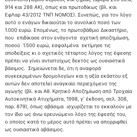
914 και 288 AK), όπως και πρωτοδίκως (βλ. και
ΕφΛαρ 43/2012 ΤΝΠ ΝΟΜΟΣ). Συνεπώς, για τον λόγο
αυτό ο ενάγων δικαιούται το συνολικό ποσό των
1.000 ευρώ. Επομένως, το πρωτοβάθμιο Δικαστήριο,
που επιδίκασε στον ενάγοντα σχετική αποζημίωση,
ποσού 1.500 ευρώ, εσφαλμένα εκτίμησε τις
αποδείξεις κι ο σχετικός τέταρτος λόγος της έφεσης
πρέπει να γίνει αντιστοίχως δεκτός ως ουσιαστικά
βάσιμος. Σημειώνεται δε, ότι η αναφορά
συγκεκριμένων δρομολογίων και η αξία εκάστου εξ
αυτών δεν αποτελεί αναγκαίο περιεχόμενο της
αγωγής (βλ. και Αθ. Κρητικό Αποζημίωση από Τροχαία
Αυτοκινητικά Ατυχήματα, 1998, γ’ έκδοση, σελ. 308,
παρ. 879), όπως αβάσιμα ισχυρίζεται το εκκαλούν με
τον ίδιο ως άνω ερευνώμενο λόγο της έφεσής του,
ο οποίος κατά το μέρος αυτό πρέπει να απορριφθεί
ως ουσιαστικά αβάσιμος.