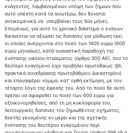
ενάγοντος, λαμβανομένων υπόψη των ζημιών που
αυτό υπέστη κατά τα ανωτέρω, δεν δύναται
αντικειμενικά να υπερβαίνει τους δύο μήνες.
Επομένως, για αυτό το χρονικό διάστημα ο ενάγων
δικαιούται να αξιώσει τις δαπάνες για μίσθωση taxi,
οι οποίες ανέρχονται στο ποσό των 1600 ευρώ (800
ευρώ μηνιαίως), κατά ουσιαστική παραδοχή της
ένστασης οικείου πταίσματος (άρθρο 300 ΑΚ), που το
δεύτερο εναγόμενο είχε προβάλει πρωτοδίκως (βλ.
πρακτικά συνεδρίασης πρωτοβάθμιου Δικαστηρίου)
και επαναφέρει νόμιμα, κατ’ ορθή εκτίμηση, με τον
τέταρτο λόγο της έφεσής του. Από το ποσό δε αυτό
πρέπει να αφαιρεθεί το ποσό των 600 ευρώ για
εξοικονομηθείσες, από τη μη κυκλοφορία του,
λειτουργικές δαπάνες του ζημιωθέντος οχήματος,
δεκτής γενομένης εν μέρει και της σχετικής
ένστασης του δευτέρου εναγομένου περί
συνυπολογισμού κέρδους και ζημίας (άρθρα 298 εδ.α,