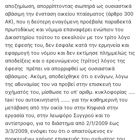
αποζημίωση, απορρίπτοντας σιωπηρά ως ουσιαστικά
αβάσιμη την ένσταση οικείου πταίσματος (άρθρο 300
ΑΚ), που η δεύτερη εναγόμενη προέβαλε παραδεκτά
πρωτοδίκως και νόμιμα επαναφέρει ενώπιον του
Δικαστηρίου τούτου το εκκαλούν με τον τρίτο λόγο
της έφεσής του, δεν έσφαλε κατά την ερμηνεία και
εφαρμογή του νόμου και δεν εκτίμησε πλημμελώς τις
αποδείξεις και ο ερευνώμενος (τρίτος) λόγος της
έφεσης πρέπει να απορριφθεί ως ουσιαστικά
αβάσιμος. Ακόμη, αποδείχθηκε ότι ο ενάγων, λόγω
της αδυναμίας του να προβεί στην επισκευή του
οχήματός του, μίσθωσε το υπ’ αριθμ. κυκλοφορίας …..
taxi του αυτοκινητιστή ……. για την καθημερινή του
μετάβαση από την οικία του στην Κηφισιά στην
εργασία του, στην λεωφόρο Συγγρού και το
αντίστροφο, για το διάστημα από 2/1/2009 έως
3/3/2009, ενόψει του ότι ο απαιτούμενος εν
προκειμένω χρόνος επισκευής του οχήματος του