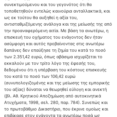
συνεκτιμούμενου και του γεγονότος ότι θα
τοποθετηθούν εντελώς καινούρια ανταλλακτικά, και
ως εκ τούτου θα αυξηθεί η αξία του,
αντισταθμιζόμενης ανάλογα και της μείωσής της από
την προαναφερόμενη αιτία. Με βάση τα ανωτέρω, η
επισκευή του οχήματος του ενάγοντος δεν ήταν
ασύμφορη και αυτός προβαίνοντας στις ανωτέρω
δαπάνες δεν επαύξησε τη ζημία του κατά το ποσό
των 2.351,42 ευρώ, όπως αβάσιμα ισχυρίζεται το
εκκαλούν με τον τρίτο λόγο της έφεσής του,
δεδομένου ότι η υπέρβαση του κόστους επισκευής
του κατά το ποσό των 106,42 ευρώ
(συνυπολογιζομένης και της μείωσης της εμπορικής
του αξίας) δύναται να θεωρηθεί εύλογη και ανεκτή
(βλ. Αθ. Κρητικού Αποζημίωση από αυτοκινητικά
Ατυχήματα, 1998, σελ. 280, παρ. 784). Συνεπώς και
το πρωτοβάθμιο Δικαστήριο, που έκρινε ομοίως και
επιδίκασε στον ενάγοντα τα ανωτέρω ποσά ως