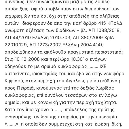
συνεπώς, δεν συνεκτιμώνται μαζί με τις λοιπές
αποδείξεις, αφού αποβλέπουν στην διευκρίνιση των
ισχυρισμών του και όχι στην απόδειξη της αλήθειας
αυτών, διαφέρουν δε από την κατ’ άρθρο 415 ΚΠολΔ
ανώμοτη εξέταση των διαδίκων – βλ. ΑΠ 1088/2018,
ΑΠ 44/2010 ΕλλΔνη 2010.703, ΑΠ 380/2009 ΧρΙΔ
22010.129, ΑΠ 1273/2002 ΕλλΔνη 2004.414),
αποδείχθηκαν τα ακόλουθα πραγματικά περιστατικά:
Στις 10-12-2008 και περί ώρα 10.30΄ ο ενάγων
οδηγούσε το με αριθμό κυκλοφορίας …….. ΙΧΕ
αυτοκίνητο, ιδιοκτησίας του και έβαινε στην λεωφόρο
Κηφισού, στην περιοχή του Αιγάλεω, με κατεύθυνση
προς Πειραιά, κινούμενος επί της δεξιάς λωρίδας
κυκλοφορίας, επί συνόλου τεσσάρων στο εν λόγω
σημείο, και με κανονική για την περιοχή ταχύτητα.
Κατά τον ίδιο χρόνο ο .. .., υπάλληλος της πρώτης
εναγομένης, ανώνυμης εταιρείας με την επωνυμία
«…….», η οποία δεν συμμετέχει στη κατ’ έφεση δίκη,