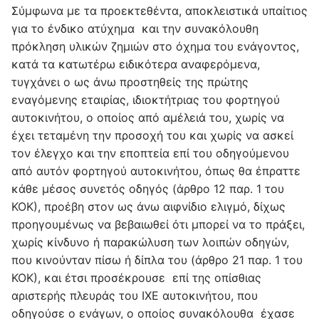
Σύμφωνα με τα προεκτεθέντα, αποκλειστικά υπαίτιος
για το ένδικο ατύχημα και την συνακόλουθη
πρόκληση υλικών ζημιών στο όχημα του ενάγοντος,
κατά τα κατωτέρω ειδικότερα αναφερόμενα,
τυγχάνει ο ως άνω προστηθείς της πρώτης
εναγόμενης εταιρίας, ιδιοκτήτριας του φορτηγού
αυτοκινήτου, ο οποίος από αμέλειά του, χωρίς να
έχει τεταμένη την προσοχή του και χωρίς να ασκεί
τον έλεγχο και την εποπτεία επί του οδηγούμενου
από αυτόν φορτηγού αυτοκινήτου, όπως θα έπραττε
κάθε μέσος συνετός οδηγός (άρθρο 12 παρ. 1 του
ΚΟΚ), προέβη στον ως άνω αιφνίδιο ελιγμό, δίχως
προηγουμένως να βεβαιωθεί ότι μπορεί να το πράξει,
χωρίς κίνδυνο ή παρακώλυση των λοιπών οδηγών,
που κινούνταν πίσω ή δίπλα του (άρθρο 21 παρ. 1 του
ΚΟΚ), και έτσι προσέκρουσε επί της οπίσθιας
αριστερής πλευράς του ΙΧΕ αυτοκινήτου, που
οδηγούσε ο ενάγων, ο οποίος συνακόλουθα έχασε