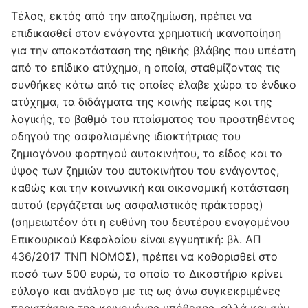
Τέλος, εκτός από την αποζημίωση, πρέπει να
επιδικασθεί στον ενάγοντα χρηματική ικανοποίηση
για την αποκατάσταση της ηθικής βλάβης που υπέστη
από το επίδικο ατύχημα, η οποία, σταθμίζοντας τις
συνθήκες κάτω από τις οποίες έλαβε χώρα το ένδικο
ατύχημα, τα διδάγματα της κοινής πείρας και της
λογικής, το βαθμό του πταίσματος του προστηθέντος
οδηγού της ασφαλισμένης ιδιοκτήτριας του
ζημιογόνου φορτηγού αυτοκινήτου, το είδος και το
ύψος των ζημιών του αυτοκινήτου του ενάγοντος,
καθώς και την κοινωνική και οικονομική κατάσταση
αυτού (εργάζεται ως ασφαλιστικός πράκτορας)
(σημειωτέον ότι η ευθύνη του δευτέρου εναγομένου
Επικουρικού Κεφαλαίου είναι εγγυητική: βλ. ΑΠ
436/2017 ΤΝΠ ΝΟΜΟΣ), πρέπει να καθορισθεί στο
ποσό των 500 ευρώ, το οποίο το Δικαστήριο κρίνει
εύλογο και ανάλο­γο με τις ως άνω συγκεκριμένες
περιστάσεις της κρινομένης υπόθεσης, αλλά και σύμ­