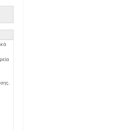
ικά
ρεία
σης.