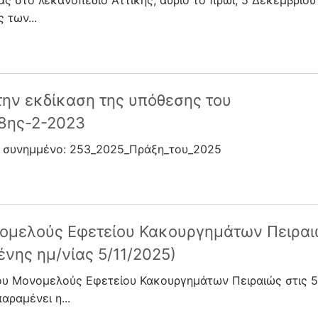
 στο λεκανοπέδιο Αττικής, αύριο το πρωί, 5 Δεκεμβρίου
 των...
την εκδίκαση της υπόθεσης του
8ης-2-2023
ω συνημμένο: 253_2025_Πράξη_του_2025
νομελούς Εφετείου Κακουργημάτων Πειρα
ένης ημ/νίας 5/11/2025)
υ Μονομελούς Εφετείου Κακουργημάτων Πειραιώς στις 5/
αραμένει η...