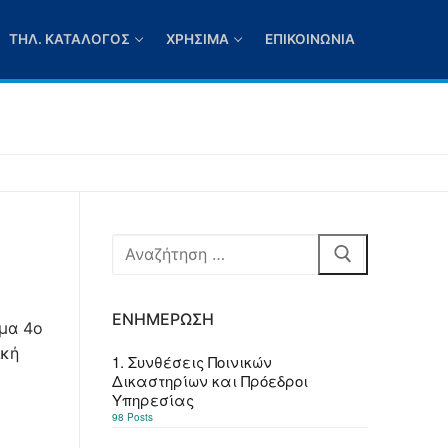
ΤΗΛ. ΚΑΤΆΛΟΓΟΣ
ΧΡΉΣΙΜΑ
ΕΠΙΚΟΙΝΩΝΊΑ
Αναζήτηση
για:
ΕΝΗΜΈΡΩΣΗ
μα 4ο
ική
1. Συνθέσεις Ποινικών
Δικαστηρίων και Πρόεδροι
Υπηρεσίας
98 Posts